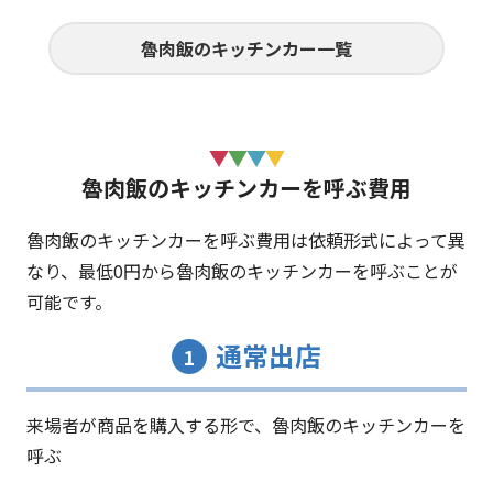
ア、魯肉飯（ルーローファン）、ファ
ンキーバナナ チョコ&ブラウニー、中
魯肉飯のキッチンカー一覧
華焼きそば、桂花陳酒、ビール、ファ
ンキーバナナ、ホットチョコバナナ、飲
む豆花、中華そば、カスタード巻き、
中華まん、スープ水餃子、揚げ棒餃子
魯肉飯のキッチンカーを呼ぶ費用
魯肉飯のキッチンカーを呼ぶ費用は依頼形式によって異
なり、
最低0円から魯肉飯のキッチンカーを呼ぶことが
可能です。
通常出店
1
来場者が商品を購入する形で、魯肉飯のキッチンカーを
呼ぶ