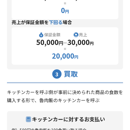
=
0
円
売上が保証金額を
下回る
場合
保証金額
売上
50,000
30,000
円
ー
円
=
20,000
円
買取
3
キッチンカーを呼ぶ側が事前に決められた商品の食数を
購入する形で、魯肉飯のキッチンカーを呼ぶ
キッチンカーに対するお支払い
例）500円の魯肉飯を100食買い取る場合