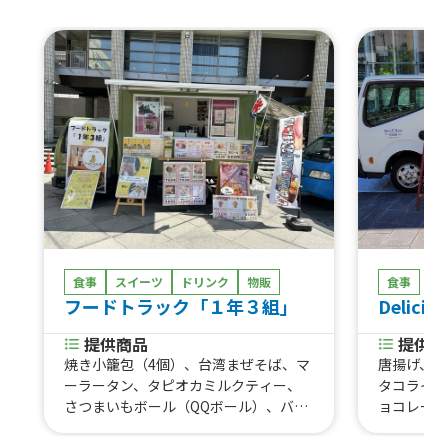
食事
スイーツ
ドリンク
物販
食事
フードトラック「１年３組」
Delicio
提供商品
提供商
焼き小籠包（4個）、台湾まぜそば、マ
唐揚げ、唐
ーラータン、タピオカミルクティー、
タコライス
さつまいもボール（QQボール）、バナ
ョコレート
ナシェイク、果実氷、濃厚ミックスジ
サワー、ワ
ュース、アサイーカップ、ホットココ
ル各種、フ