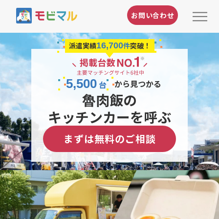
お問い合わせ
派遣実績
16
,
700
件
突破！
5
,
500
から見つかる
台
魯肉飯の
キッチンカーを呼ぶ
まずは無料のご相談