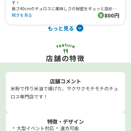
す！
長さ40cmのチュロスに美味しさの秘密をギュッと詰め込
800円
んでいます。
続きを見る
カラフルな可愛い見た目でSNS映え間違いなしの、食べた
人を笑顔にする特別なチュロスです！
もっと見る
店舗の特徴
店舗コメント
米粉で作り米油で揚げた、サクサクモチモチのチュ
ロス専門店です！
特徴・デザイン
大型イベント対応
遠方可能