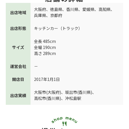
大阪府
、
徳島県
、
香川県
、
愛媛県
、
高知県
、
出店地域
兵庫県
、
京都府
出店形態
キッチンカー（トラック）
全長 485cm
サイズ
全幅 190cm
高さ 289cm
運営会社
－
開店日
2017年1月1日
大阪市(大阪府)
、
坂出市(香川県)
、
出店実績
高松市(香川県)
、
沖松島駅