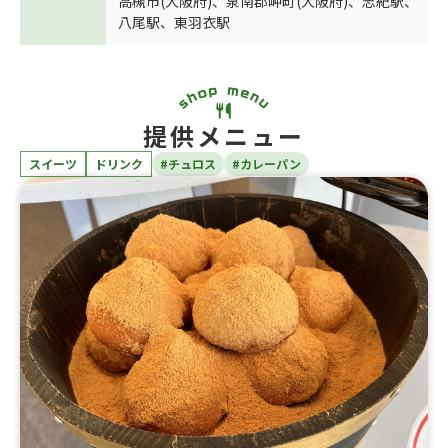
高槻市(大阪府)
、
泉南郡岬町(大阪府)
、
志紀駅
、
八尾駅
、
東羽衣駅
提供メニュー
スイーツ
ドリンク
#チュロス
#カレーパン