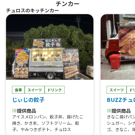
チンカー
チュロスのキッチンカー
食事
スイーツ
ドリンク
スイーツ
ド
じぃじの餃子
BUZZチ
提供商品
提供商品
アイスメロンパン、餃子丼、揚げたこ
きなこ揚げパ
焼き、かき氷、ソフトクリーム、餃
シュガー、シ
子、やみつきポテト、チュロス
ゴ、きなこ、