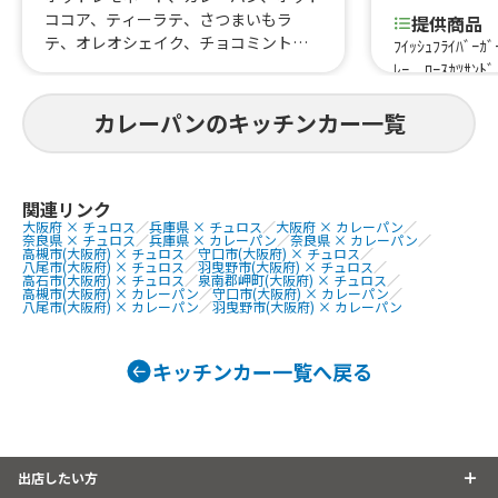
ココア、ティーラテ、さつまいもラ
提供商品
テ、オレオシェイク、チョコミント、
ﾌｲｯｼｭﾌﾗｲﾊﾞｰｶ
メロンクリームソーダ、アイスココア、
ﾚｰ、ﾛｰｽｶﾂｻﾝﾄﾞ
ロースハムサンド、パストラミビーフ
ﾊﾞｰﾗｲｽ、ﾎﾟｰ
サンド、スモークチキンサンド、ホット
ト、ﾌｲｯｼｭﾊﾞ
カレーパンのキッチンカー一覧
アメリカーノ、アイスアメリカーノ、
フライドポテト、
ホットカフェラテ、アイスカフェラ
ソーセージ、ﾌﾗ
テ、イエローミントスカッシュ、イエ
本日のスープ
ローミント、ピンクスカッシュ、ピン
関連リンク
ュロス、カフ
大阪府 × チュロス
／
兵庫県 × チュロス
／
大阪府 × カレーパン
／
クグレープエイド、レモンスカッシ
ワイン、焼酎
奈良県 × チュロス
／
兵庫県 × カレーパン
／
奈良県 × カレーパン
／
ュ、フルーツサンド、サンドイッチ、バ
高槻市(大阪府) × チュロス
／
守口市(大阪府) × チュロス
／
ル、サマーカ
八尾市(大阪府) × チュロス
／
羽曳野市(大阪府) × チュロス
／
ターチキンカレー、キーマカレー、ガ
ドコーヒー、
高石市(大阪府) × チュロス
／
泉南郡岬町(大阪府) × チュロス
／
高槻市(大阪府) × カレーパン
／
守口市(大阪府) × カレーパン
／
パオライス、レモネード
季限定）、モ
八尾市(大阪府) × カレーパン
／
羽曳野市(大阪府) × カレーパン
イ、グラパン
ブギネス煮、
キッチンカー一覧へ戻る
リーブ盛合せ
ダ、スペアリ
出店したい方