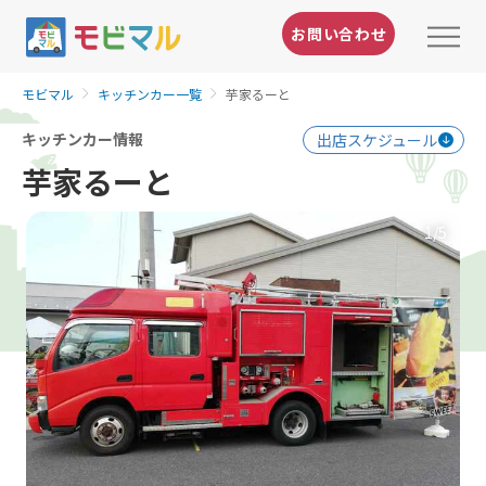
お問い合わせ
モビマル
キッチンカー一覧
芋家るーと
キッチンカー情報
出店スケジュール
芋家るーと
1
/5