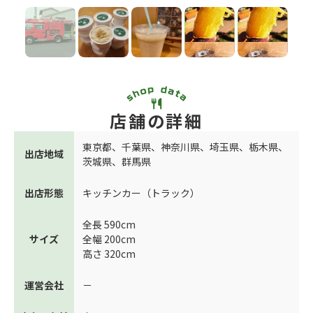
店舗の詳細
東京都
、
千葉県
、
神奈川県
、
埼玉県
、
栃木県
、
出店地域
茨城県
、
群馬県
出店形態
キッチンカー（トラック）
全長 590cm
サイズ
全幅 200cm
高さ 320cm
運営会社
－