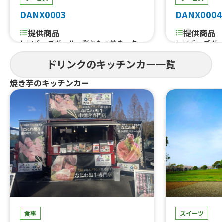
DANX0003
DANX0004
提供商品
提供商品
レアチーズボール、彩りたこ焼き、ク
レアチーズボ
ラフトジンジャーエール、燻製メニュ
ラフトジンジ
ドリンクのキッチンカー一覧
ー各種、レモネード、スムージー、ガ
ー各種、レモ
パオ、カオマンガイ、マッサマンチキ
パオ、カオマ
焼き芋のキッチンカー
ンカレー、トムヤムからあげ、生姜焼
ンカレー、ト
き定食（各種）、フレーバーポテト、
き定食（各種
牛串、タコの柔らか煮込みごはん、タ
牛串、タコの
コライス、BBQポークライス、BBQチ
コライス、BB
キン、ベイクドドーナツ、モロッコ風チ
キン、ベイク
キンごはん、白身魚のレモンソテー
キンごはん、
食事
スイーツ