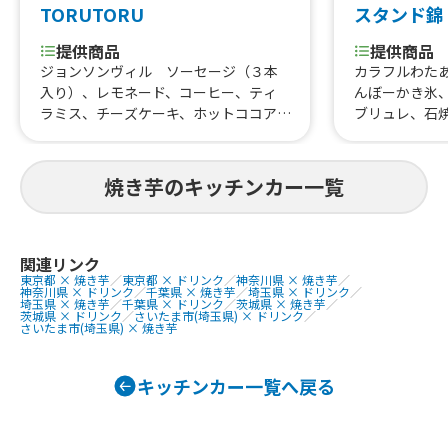
TORUTORU
スタンド錦
提供商品
提供商品
ジョンソンヴィル ソーセージ（３本
カラフルわた
入り）、レモネード、コーヒー、ティ
んぼーかき氷
ラミス、チーズケーキ、ホットココア、
ブリュレ、石
はらみ焼肉あいもり重、なにわ黒牛牛
すじ煮込み、河内鴨串焼き、はらみ
重、はらみステーキ串イベント、トロ
焼き芋のキッチンカー一覧
牛タン串、なにわ黒牛ステーキ丼、な
にわ黒牛ステーキ串、大阪梅ポーク肉
巻きおにぎり、ハラミ重(ランチ)900、
熟成ハラミ串ランチ、塩タン串ランチ、
関連リンク
東京都 × 焼き芋
／
東京都 × ドリンク
／
神奈川県 × 焼き芋
／
焼肉丼、大阪美人カステラ15個、大阪
神奈川県 × ドリンク
／
千葉県 × 焼き芋
／
埼玉県 × ドリンク
／
美人カステラ25個、大阪美人カステラ4
埼玉県 × 焼き芋
／
千葉県 × ドリンク
／
茨城県 × 焼き芋
／
茨城県 × ドリンク
／
さいたま市(埼玉県) × ドリンク
／
0個、チュロス、りんご飴、大阪産梅ポ
さいたま市(埼玉県) × 焼き芋
ーク焼きそば、カステラいちごパフ
ェ、焼き鳥、いちご飴、ビール、冷や
キッチンカー一覧へ戻る
しパイン、なにわ黒牛の極上焼きそ
ば、フランクフルト、カキ氷、仙台牛
タン重、唐揚げ、焼き芋、ポテト、た