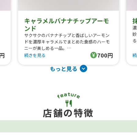
キャラメルバナナチップアーモ
ンド
、
濃
妙
サクサクのバナナチップと香ばしいアーモン
る
ドを濃厚キャラメルでまとめた食感のハーモ
ニーが楽しめる一品。
ト
0円
700円
続きを見る
続
・
トッピング内容
・
・キャラメルソース
もっと見る
・
・バナナチップ
・
・アーモンド
・シュガー
店舗の特徴