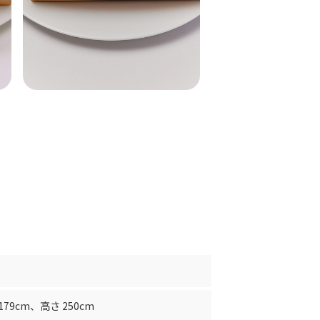
179cm
、
高さ 250cm