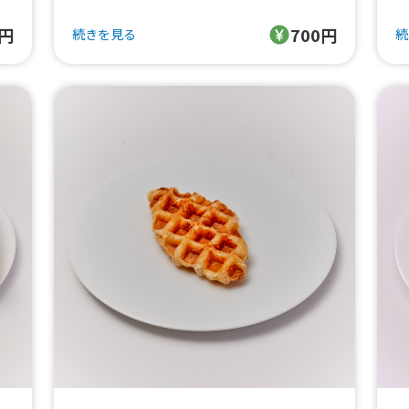
・
0円
700円
続きを見る
続
・