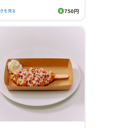
フライドオニオン
750円
きを見る
ケチャップ&マスタード