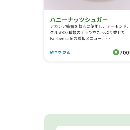
ハニーナッツシュガー
アカシア蜂蜜を贅沢に使用し、アーモンド
クルミの2種類のナッツをたっぷり乗せた
Fairbee cafeの看板メニュー。
トッピング内容
70
続きを見る
・アカシアはちみつ
・くるみ
・アーモンド
・シュガー