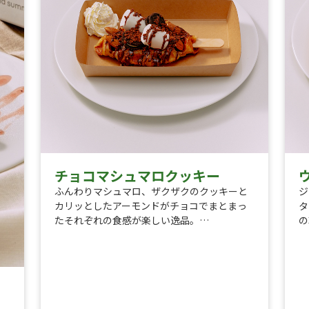
チョコマシュマロクッキー
ふんわりマシュマロ、ザクザクのクッキーと
ジ
カリッとしたアーモンドがチョコでまとまっ
タ
たそれぞれの食感が楽しい逸品。
の
トッピング内容
ト
・チョコレートソース
・
・ミニクッキー
・
・マシュマロ
・
・アーモンド
・