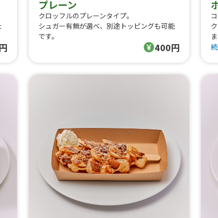
プレーン
、
クロッフルのプレーンタイプ。
コ
た
シュガー有無が選べ、別途トッピングも可能
ク
です。
ま
0円
400円
続
ト
・
・
・
・