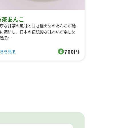
抹茶あんこ
厚な抹茶の風味と甘さ控えめのあんこが絶
に調和し、日本の伝統的な味わいが楽しめ
逸品
ッピング内容
700円
きを見る
抹茶チョコソース
あんこペースト
アーモンドダイス
きな粉