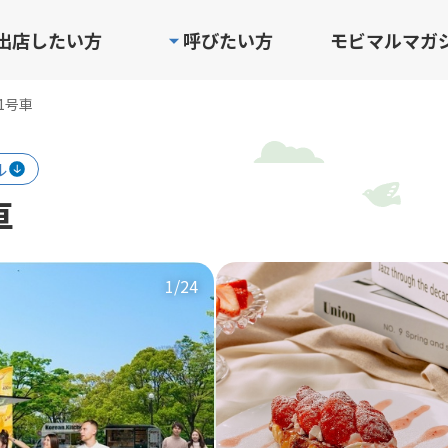
出店したい方
呼びたい方
モビマルマガ
fe1号車
ル
車
1
/24