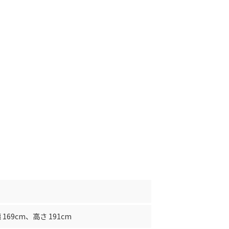
 169cm
、
高さ 191cm