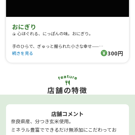
おにぎり
🍙 心ほぐれる、にっぽんの味。おにぎり。
手のひらで、ぎゅっと握られた小さな幸せ——
300円
ふっくらごはんと、こだわりの具材が織りなすシンプルだ
続きを見る
けど奥深い味わい。
梅、鮭、昆布、おかか……どこか懐かしくて、ほっとす
る。
朝ごはんに。ランチに。小腹がすいた時に。
店舗の特徴
忙しい毎日でも、片手で食べられる日本のスーパーフー
ド。
おにぎりは、素材の美味しさと「手間ひま」を感じる、や
店舗コメント
さしいごちそうです。
奈良県産、分つき玄米使用。
今日も、あなたのそばに。おにぎりどうぞ。
ミネラル豊富でできるだけ無添加にこだわってお