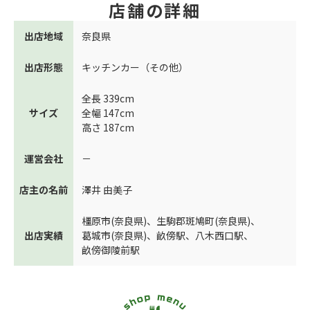
店舗の詳細
出店地域
奈良県
出店形態
キッチンカー（その他）
全長 339cm
サイズ
全幅 147cm
高さ 187cm
運営会社
－
店主の名前
澤井 由美子
橿原市(奈良県)
、
生駒郡斑鳩町(奈良県)
、
出店実績
葛城市(奈良県)
、
畝傍駅
、
八木西口駅
、
畝傍御陵前駅