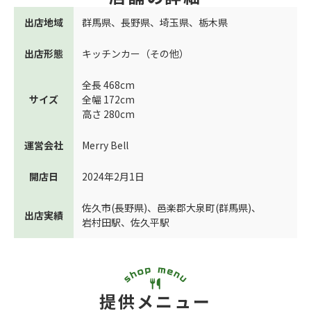
出店地域
群馬県
、
長野県
、
埼玉県
、
栃木県
出店形態
キッチンカー（その他）
全長 468cm
サイズ
全幅 172cm
高さ 280cm
運営会社
Merry Bell
開店日
2024年2月1日
佐久市(長野県)
、
邑楽郡大泉町(群馬県)
、
出店実績
岩村田駅
、
佐久平駅
提供メニュー