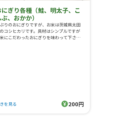
おにぎり各種（鮭、明太子、こ
んぶ、おかか）
ぶりのおにぎりですが、お米は茨城県太田
のコシヒカリです。具材はシンプルですが
米にこだわったおにぎりを味わって下さ
。（甘み強く、粘り、もっちり食感、低農
栽培）千葉県富津産の焼きのりを使用。
200円
きを見る