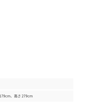
179cm
、
高さ 279cm