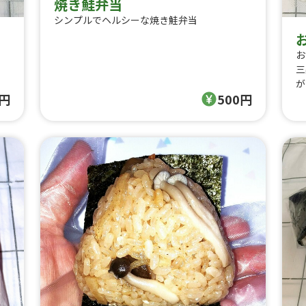
焼き鮭弁当
シンプルでヘルシーな焼き鮭弁当
お
三
が
0円
500円