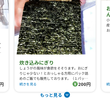
小
産
お
い
薬
入
う
る
販
炊き込みにぎり
しょうがの風味が食欲をそそります。おにぎ
りじゃ少ない！とおっしゃる方用にパック詰
めのご飯でも販売しております。（１パック
0円
200円
４００円）
続きを見る
続
もっと見る