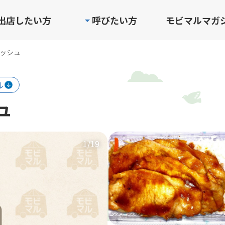
出店したい方
呼びたい方
モビマルマガ
ィッシュ
ル
シュ
1
/19