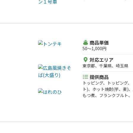
のグリーンカレー、生フル
島黒豚 豚バラ串、味、か
ルフシロップかき氷、星型
ド名物イカ焼き、海鮮お好
ル&バニラアイス、特製辛
げ、あげたこやき、具沢山
チョコバナナ、ワンコイン
にぎり、ホルモン焼きうど
丼、親子丼、ワンコイン 
ン串、ジャンボ豚バラ串、
モコ丼 ⑦、特製辛口ジン
焼き丼、ネギ塩豚丼、かき
商品単価
ポテト、トルネードポテト
50〜1,000円
作るかき氷！、イエローバ
ーガー、ピンクハンバーガー
対応エリア
600円！しょうが焼き丼、
東京都、千葉県、埼玉県
カレー、600円！タコラ
ト、キーマカツカレー、星
提供商品
を選べるノンアルカクテル
トッピング、トッピング、
果肉たっぷり！ホイップ苺
ト)、ホット焼酎(芋、麦
煮込み、クラフトビール3
もつ煮、フランクフルト、
ー、生マンゴーサワー、日
ナナチョコ、クランチバナ
ーズ マカロニ&チーズ、
ル、ベリークリーム、あん
べセット（鹿と猪）、生姜
バター、ツナピザ、ハムた
イドポテト、無水キーマカ
ビクレープ、いちごミルク
ー、角ハイボール、スーパ
レープ、ハイボール、はち
ス、喫茶店のクリームメロ
ド、氷ラテ、梅酒