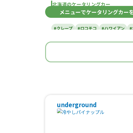
北海道のケータリングカー
メニュー
でケータリングカー
北海道
#クレープ
#ロコモコ
#ハワイアン
#うどん・蕎麦
#イタリアン
#
#ベビーカステラ
#ポップコーン
#た
#焼き鳥
#おにぎり
#ワッフル
#フ
#中華
#団子
#クリームソー
#フルーツジュース
#パン
#韓国料
#ベトナム料理
#タイ料理
#軽食・
underground