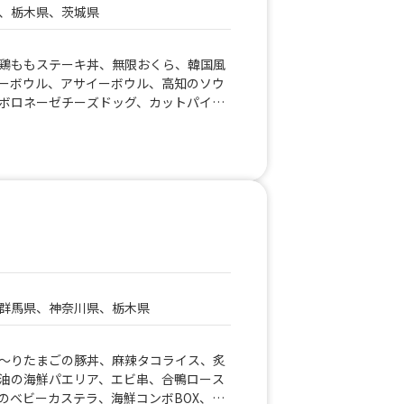
、栃木県、茨城県
鶏ももステーキ丼、無限おくら、韓国風
ーボウル、アサイーボウル、高知のソウ
ボロネーゼチーズドッグ、カットパイ
ドッグ⑦、マンゴースムージー、香薫ホ
ホットドッグ ボロネーゼ、冷酒1合、
ビスケッティー、イチゴ練乳パフェ、世
ージを使ったフランクフルト、豚せんべ
ライドポテトセット、アイスティー、ホ
クのわらび餅、豚汁おにぎりセット、香
ポテト ドリンクセット、香薫ホットド
ホットドッグ プレーン、たぬきつね蕎
メリカで大人気のフライドオレオ、肉ま
ン、世界で1番美味しいと言われている
群馬県、神奈川県、栃木県
ドッグ、ジビエ 猪のコロッケ、ジビ
 鹿のメンチ、さつまいもチップス、具
ース、具沢山台湾マンゴージュース、生
～りたまごの豚丼、麻辣タコライス、炙
ば、屋台焼きそば、⑧ロコモコ丼、日本
油の海鮮パエリア、エビ串、合鴨ロース
丼、チキングリーンカレー、チキンと茄子
のベビーカステラ、海鮮コンボBOX、霧