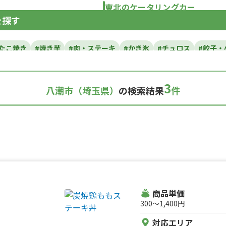
東北のケータリングカー
を探す
青森県
岩手県
宮城県
秋田県
山形県
福島
#たこ焼き
#焼き芋
#肉・ステーキ
#かき氷
#チュロス
#餃子・
カレー
#タコス
#ハンバーガー
#ケバブ
#コーヒー
#揚げパン
い焼き
#ホットサンド
#ホットドッグ
#タコライス
#焼きそば
3
八潮市（埼玉県）
の検索結果
件
ルーツサンド
#ローストビーフ
#スムージー
#魯肉飯
#メキシカ
ダ
#サンドイッチ
#わたあめ
#スープ
#ケーキ
#クロッフル
理
#パンケーキ
#海鮮
#和菓子
#和食
#ご当地グルメ
#串焼
スナック
#パスタ
#りんご飴・フルーツ飴
#スイーツ
#キューバ
#レモネード
商品単価
300〜1,400円
対応エリア