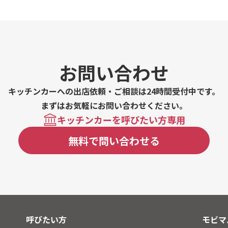
ビエ 鹿メンチバーガー、
ろ丼、ジビエ 猪コロッケ
ー、レッドチキンバーガー
コワッフル、ワッフル、チ
ホットコーヒー、アングラ
テラ焼き、ワンコイン 生
お問い合わせ
コイン ヘルシー鶏むねサ
コイン ネギ塩豚丼、ワン
キッチンカーへの出店依頼・ご相談は24時間受付中です。
クラフトビール、十条のB
ウダー、ポトフ、タコライ
まずはお気軽にお問い合わせください。
ンバーガー
キッチンカーを呼びたい方専用
無料で問い合わせる
呼びたい方
モビマ