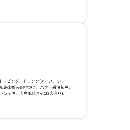
ーツスティック、わらび餅、かけ放題セ
け放題！ロングポテト、ホタテ串、ラウ
ワッフル&バニラアイス、チョコワッフ
み焼き、ラウド焼きそば、サクうま唐揚
口ジンジャエール、アイスカフェラテ、
！あつあつ豚汁、名物イカ串、肉巻きお
 チキンのトマト煮丼、ワンコイン親子
ん、ジャンボ牛サガリ串、ジャンボ豚タ
ロコモコ丼、チキンのトマト煮丼、ロコ
シロップかけ放題！かき氷
ジャエール、アイスカフェラテ、しょうが
氷（自由シロップ、練乳もOK）、ロング
、焼きそば、自分で作る綿あめ、自分で
ーガー、グリーンバーガー、ブラックバ
、600円！台湾丼、600円！そぼろ丼、
600円！ネギ塩豚丼、600円！無水キーマ
イス、ジビエバーガーポテトフライセッ
形ミニワッフル！ アイス付！、色と味
、バニラアイス、飲むショートケーキ、
トッピング、ドリンク(アイス、ホッ
ミルク、喫茶店のメロンソーダ、モツの
)、広島お好み府中焼き、バター醤油枝豆、
種飲み比べセット、メロンソーダサワ
トンテキ、広島風焼きそば(大盛り)、バ
本酒 ３種飲み比べセット、マッケンチ
ナチョコ、アーモンドバナナキャラメ
たこ焼き（6個）、ジビエコロッケ食べ比
こクリーム、クリームソース、シュガー
焼き弁当、チキンアンドチップス、フラ
まごサラダ、クレープブリュレ、牛カル
レー、アングラバーガー、レモンサワ
スペシャル、期間限定商品、マンゴーク
ードライ生ビール、生マンゴージュー
みつレモンサワー、生ビール、レモネー
ンソーダ、チーズタルト、マカロン、ジ