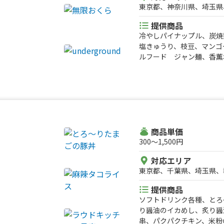
東京都、神奈川県、埼玉県
提供商品
冷やしパイナップル、炭焼
塩きゅうり、枝豆、マンゴ
ルフード ジャン麺、香薫
ン、抹茶ラテ、香薫ホット
ットドッグ チーズ、香薫
冷たい白玉ぜんざい、桜の
界で1番売れているソーセ
い、香薫ホットドッグ フ
ットティー、桜葉入りピン
薫ホットドッグ フライド
商品単価
ッグ サルサソース、香薫
300〜1,500円
麦、豚汁、から揚げ棒、ア
対応エリア
ん、蜜焼き芋、生姜ラーメ
東京都、千葉県、埼玉県、
ソーセージを使ったホット
エ 鹿のコロッケ、ジビエ
提供商品
沢山台湾パイナップルジュ
ソフトドリンク各種、とろ
イチゴの果実氷、塩焼きそ
り醤油のイカめし、炙り醤
式チキンケバブサンドor
串、パクパクチキン、米粉