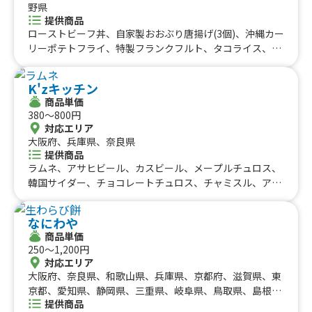
ル、フレーバー、フレッシュミントの本格モヒート
野県
提供商品
ローストビーフ丼、自家製おおぶり唐揚げ(3個)、沖縄カー
リーポテトフライ、特製フランクフルト、タコライス、削
りいちご、コリアンチーズボール、フルーツティー、海鮮
カリっとチヂミ、ヤンニョムチキン、自家製大ぶり唐揚げ
K'zキッチン
(4個)、お好み焼き、かき氷、いちごフラッペ、ふりふり山
商品単価
盛りポテトフライ、韓国風ピラフ、ストロベリーチーズボ
380〜800円
ール、スンドゥブチゲ、ハンドドリップコーヒー、深川め
対応エリア
し、自家製唐揚げ(1個)、上州名物とりめし、スパイスカレ
大阪府、兵庫県、奈良県
ー、きゅうりの塩たたき、いちごスムージー、炭火焼鳥3
提供商品
本、ビアバッターステーキカットポテト、サイドワインダ
ラムネ、アサヒビール、カスビール、メープルチュロス、
ーポテトフライ、焼きそば、かき氷、トルネードポテト、
韓国サイダー、チョコレートチュロス、チャミスル、アイ
ソフトドリンク、ヤンニョムチキン、煎茶、サラダ、自家
スチュロス、ピンス、カップアイス、スイーツチュロス、
製フルーツラッシー、チキンオーバーライス、おつまみセ
ねぎ塩からあげ丼、からマヨ丼、はみでる！からあげ弁
なにわや
ット、冷凍ペットボトル飲料、焼きそば、ラムネ 1本、
当、チーズトッポギ、ねぎヤンニョムチキン、おろしぶっ
商品単価
上海やきそば、骨付きポークフランク、自家製シロップの
かけねぎマンドゥ、マンドゥ丼、ねぎヤンニョムマンド
250〜1,200円
かき氷、響ハイボール、山崎ハイボール、上州牛ロースト
ゥ、ヤンニョムチキン丼、ヤンニョムマンドゥ、マンドゥ
対応エリア
ビーフサンド、群馬県産上州牛ローストビーフ、アサイー
(韓式揚げ餃子)、ヤンニョムチキン、韓国チキン
大阪府、奈良県、和歌山県、兵庫県、京都府、滋賀県、東
ボール、鶏天丼、カップいちご(4粒)、ナタデココといちご
京都、愛知県、静岡県、三重県、岐阜県、鳥取県、島根
のフルーツドリンク、チュロス、群馬県産やよいひめ
提供商品
県、岡山県、広島県、山口県、徳島県、香川県、愛媛県、
(箱)、マカロニ&チーズホットドッグ、生姜焼きホットド