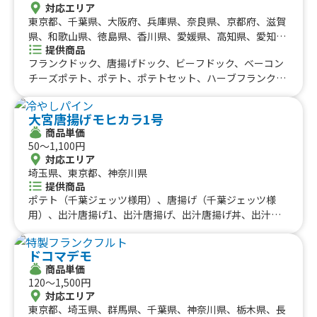
タルタル南蛮4個入弁当、ミックス 2個入弁当(塩、醤油各1
対応エリア
個) 、ミックス 4個入弁当(塩、醤油各2個) 、学割ミックス
東京都、千葉県、大阪府、兵庫県、奈良県、京都府、滋賀
弁当、学生限定ご飯大盛無料 メガ盛50円引、学生限定お
県、和歌山県、徳島県、香川県、愛媛県、高知県、愛知
弁当全品50円引き、ポテからセット、ポテトフライ、ポテ
提供商品
県、岐阜県、北海道、神奈川県、埼玉県、栃木県、静岡
トフライ大盛り、チーズボール4個入、パイナップルナタ
フランクドック、唐揚げドック、ビーフドック、ベーコン
県、三重県、広島県、福岡県、長崎県、茨城県、群馬県、
デココフレッシュジュース、キウイフルーツナタデココフ
チーズポテト、ポテト、ポテトセット、ハーブフランク、
山梨県、新潟県、富山県、石川県、福井県、長野県、鳥取
レッシュジュース、パッションフルーツナタデココフレッ
チーズ唐揚げ、唐揚げ、ミネストローネ、スムージー、レ
県、島根県、岡山県、山口県、佐賀県、熊本県、大分県、
シュジュース、ストロベリーナタデココフレッシュジュー
モネード、コーラ、コーヒー、カフェオレ、抹茶オレ、ビ
宮崎県、鹿児島県
大宮唐揚げモヒカラ1号
ス、レモンナタデココフレッシュジュース、ピンクグレー
ール、酎ハイレモン、ノンアルコールビール、果肉入りか
商品単価
プフルーツナタデココフレッシュジュース、パイン&パッ
き氷、かき氷、たこ焼き(７個入り)
50〜1,100円
ション&マンゴーナタデココフレッシュジュース、パイナ
対応エリア
ップル&パッションナタデココフレッシュジュース、かき
埼玉県、東京都、神奈川県
氷いちご、かき氷メロン、かき氷ブルーハワイ、かき氷抹
提供商品
茶、かき氷マンゴー、かき氷エメラルドパイン、生ビー
ポテト（千葉ジェッツ様用）、唐揚げ（千葉ジェッツ様
ル、レモンサワー
用）、出汁唐揚げ1、出汁唐揚げ、出汁唐揚げ丼、出汁唐
揚げ丼1、チキンステーキ弁当、合い盛り弁当、うま塩ネ
ギ唐揚げ丼、ご飯大盛り、サッパリ出汁唐揚げ南蛮漬け、
ドコマデモ
鷄節香る揚げ出し豆腐、冷やし出汁きゅうり、各種ピンチ
商品単価
ョス、かき氷、冷やしパイン、鷄節ポテト、ラムネ、マン
120〜1,500円
ゴージュース、フローズンマンゴー、レブフィート、ジン
対応エリア
トニック、梅酒ソーダ、気まぐれラムハイボール、ビー
東京都、埼玉県、群馬県、千葉県、神奈川県、栃木県、長