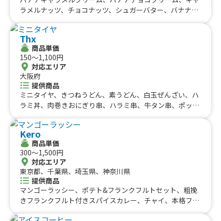
ラメルナッツ、チョコナッツ、シュガーバター、バナナス
トロベリークリーム(買取)、ストロベリークリーム(買
取)、バナナキャラメルクリーム(買取)、バナナチョコクリ
Thx
ーム(買取)、キャラメルクリーム(買取)、チョコクリーム
商品単価
(買取)、ブラウニーチョコクリーム(買取)、クレープ(10
150〜1,100円
月〜)、バナナキャラメルクリームクレープ、バナナチョ
対応エリア
コクリームクレープ、ブラウニーチョコクリームクレー
大阪府
プ、クレープ(5/1〜)、かき氷(シェイブアイス)
提供商品
ミニタイヤ、きつねうどん、素うどん、白玉ぜんざい、ハ
ラミ丼、肉巻きおにぎり串、ハラミ串、牛タン串、ポッ
ロ・アッラ・マレンゴ、肉うどん、神戸ワインビーフコロ
ッケ、クリスマスローストチキン、アイスチョコバナナ、
Kero
レインボーチーズドッグ、お弁当(唐揚げ)、冷凍パイン、
商品単価
フライドポテト(塩)、お弁当、黒唐揚げ、マシュマロ棒、
300〜1,500円
光る綿菓子、台湾風かき氷、ザクザクスパイシーチキン、
対応エリア
綿菓子、カクテル(ロング)、ワイン、ローストビーフ、フ
東京都、千葉県、埼玉県、神奈川県
ランクフルト、ソースカツ丼、ポテから(小)、缶ビール、
提供商品
ワンカップ(熱燗)、焼き芋、プルコギ丼、かき氷、果肉入
マンゴーラッシー、ポテト&フランクフルトセット、粗挽
りかき氷、竜田揚げ、チュロス、ガパオライス、グリーン
きフランクフルト付きスパイスカレー、チャイ、本格フラ
カレー、フリフリポテト、ヤンニョムチキン、一口唐揚
ンクフルト付きスパイスカレー&ドリンクセット、おしる
げ、唐揚げ丼、唐揚げ(アゴだし)、ベーグル、クレープ、
こ、アメリカンドック、広島牡蠣カレー&ドリンクセッ