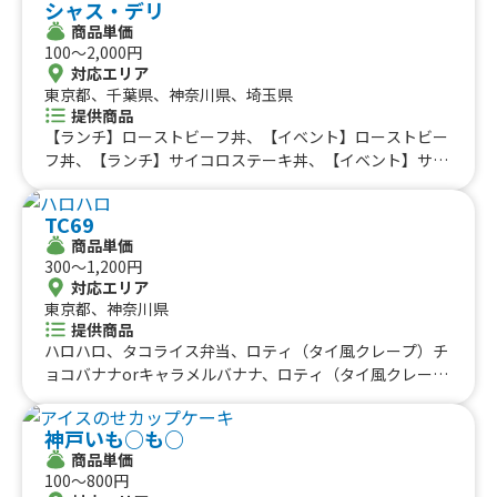
シャス・デリ
ホワイトキャラメル&チョコレートラテ、抹茶のおしる
福岡県
佐賀県
長崎県
熊本県
大分県
宮崎県
鹿児島県
#りんご飴・フルーツ飴
#スイーツ
#キューバサンド
商品単価
こ、宇治抹茶団子、イタリアンソーダ（学祭用)、アサヒ
沖縄のケータリングカー
100〜2,000円
#アサイーボウル
#10円パン
#レモネード
スーパードライ、ライム付きキリンビール(カップ)、チョ
対応エリア
コレートワッフル、コーヒー（買い取り)、フラットホワ
沖縄県
東京都、千葉県、神奈川県、埼玉県
イト、ポンデケージョ、チュロス（学割用)、アールグレ
提供商品
イティー(ミルク、レモン、ストレート）買い取り、カフェ
【ランチ】ローストビーフ丼、【イベント】ローストビー
ラテ（買い取り)、ホットコーヒー、ホットミルク、フラワ
フ丼、【ランチ】サイコロステーキ丼、【イベント】サイ
ーアロマラテ、メキシカンビール、トロピカルアイススム
コロステーキ丼、【ランチ】ローストビーフサンド、【イ
ージー、宇治抹茶アイススムージー、イタリアンソーダ
ベント】ローストビーフサンド、【ランチ】ホットドッ
TC69
ブルーベリー、タピオカドリンク(学祭用）、ホットドッ
ク、【イベント】ホットドック、【ランチ】ふりふりポテ
商品単価
グ(学祭用）、ベーコンのパニーニ、宇治抹茶ラテ、甘露
ト、【イベント】ふりふりポテト、その他揚げ物、ロース
300〜1,200円
梅ソーダ、甘酒（ホット)、ホットタピオカドリンク、クラ
トビーフ盛り合わせ、スープ類（冬季）、自分で作るソフ
対応エリア
ムチャウダー、ホットジュース、イタリアンホットミル
トクリーム（夏季）、クリームソーダ、ソフトドリンク、
東京都、神奈川県
ク、有馬金泉コーヒー、イタリアンソーダ、ハーフチュロ
酒類、お菓子
提供商品
ス、【買い取り】スモークチキンのパニーニ、おしるこ、
ハロハロ、タコライス弁当、ロティ（タイ風クレープ）チ
【買取】ワッフルセット、ハロウィンラテ、アイススムー
ョコバナナorキャラメルバナナ、ロティ（タイ風クレー
ジー（学祭用)、スモークチキンのパニーニ、エスプレッ
プ）チョコレートorキャラメル、ロティ（タイ風クレー
ソ系コーヒー（学祭用)、ポークソーセージのホットドッ
プ）プレーン、韓国ドーナツ、マラサダドーナツ、コナコ
グ（学割)、ベーコンのパニーニ、ドルチェセット、イタ
神戸いも○も○
ーヒー オールドファッション、ワッフル ホイップ、ワ
リアンスモークチキン盛り合わせ、ソーセージ盛り合わ
商品単価
ッフル キャラメル、ワッフル チョコレート、タピオカ
100〜800円
せ、サングリア、桜ソーダ、桜ドッグ、桜ラテ、コロナビ
キャラメル、タピオカチョコ、生フルーツジュース、ジン