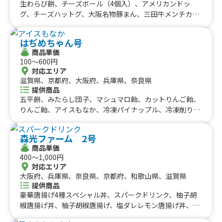
生わらび餅、チーズボール（4個入）、アメリカンドッ
高知県
ッグケバブソース仕立て、焼鳥ホットドッグ、ホットドッ
グ、チーズハットグ、大阪名物豚まん、三田牛メンチカ
ク、白州森香るハイボール、サンディーカクテル、サンデ
ツ、コロッケセット、フワフワかき氷6種類、チーズボー
ィーサワー、アースフレンズ東京Zカクテル、アースフレ
ル（5個入）、フリフリポテト、三田牛メンチカツ、コロ
ンズ東京Zサワー、日替り弁当、唐揚げ弁当、チルソーダa
はぢめちゃん号
ッケ弁当、たい焼き、牛タン串、チュロス、生ビール、角
ndチーズボール、チルソーダandチヂミ、チルソーダand
商品単価
ハイボール、酎ハイ、ノーアルコール、三田牛メンチカ
100〜600円
ヤンニョムチキン、チルソーダ、揚げオムク、クラフトビ
ツ、コロッケセット、その他サイドメニュー、牛丼、ふわ
対応エリア
ール、バリカワ(3本)、大粒タコ焼き、角ハイボール、レモ
ふわ果実かき氷、ハワイアンバーガー、かき氷（ふわふわ
滋賀県、京都府、大阪府、兵庫県、奈良県
ンサワー、生ビール、ハリケーンポテト、群馬県産やまと
氷）、生ビール、ハイボール、酎ハイ、ソフトドリンク、
提供商品
ぶた豚汁、上州名物豚もつ煮、上州名物豚もつ煮ご飯、キ
かき氷、三田牛（メンチカツ、コロッケ）チーズハット
五平餅、みたらし団子、マシュマロ飴、カットりんご飴、
ャラメルポップコーン、特製ソーセージ 1本、煙突チュ
グ、チーズボール、フランクフルト、フライドポテト、ダ
りんご飴、アイスもなか、冷凍パイナップル、冷凍削りイ
ロスのホットチョコ、ロングチュロス、煙突チュロスのホ
ージーパイ、かき氷、かしみん焼き（泉州岸和田名物）ダ
チゴ、くじ引き、ぶどう飴、わらび餅、いちご飴、苺大福
ットチョコレート、タコチヂミ、油淋鶏、ヤンニョムチキ
ージーパイ、フランクフルト、ソフトドリンク、ダージー
棒、氷抹茶ラテ、おはぎ、ぜんざい、桜餅、ビール
ン弁当、ヤンニョムチキン チーズ、チキン南蛮、特製ソ
森光ファーム 2号
パイ、かき氷、チーズボール、チーズドック、ダージーパ
ーセージ、フライドポテト チーズ、フライドポテト ト
商品単価
イ、三田牛メンチカツ、三田牛コロッケ、フランクフル
マトサルサ、フライドポテト 明太マヨ、チキンオーバー
400〜1,000円
ト、チーズハットグ、チーズボール、ポテトチーズハット
ライス、欧風ビーフカレー、生ビール、角ハイボール、レ
対応エリア
グ、チーズハットグ、チーズボール、三田牛メンチカツ、
大阪府、兵庫県、奈良県、京都府、和歌山県、滋賀県
モンサワー、ノンアルコールビール
三田牛コロッケ、フランクフルト、牛串（牛タン、牛ハラ
提供商品
ミ、牛カルビ）三田牛（メンチカツ、コロッケ）チーズハ
豪華唐揚げ4種スペシャル丼、スパークドリンク、柚子胡
ットグ、チーズボール、フランクフルト、フライドポテ
椒唐揚げ丼、柚子胡椒唐揚げ、塩ダレレモン唐揚げ丼、塩
ト、ダージーパイ、アルコール、牛串（牛タン、牛ハラ
ダレレモン唐揚げ、BBQ炙りソース唐揚げ丼、BBQ炙りソ
ミ、牛カルビ）三田牛（メンチカツ、コロッケ）チーズハ