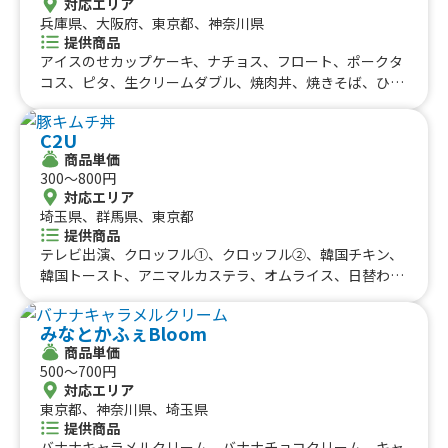
対応エリア
ール(ライム付き)、キッズドリンク(アップルorオレン
ジャエール、いちごレアチーズドリンク、スパムおにぎ
兵庫県、大阪府、東京都、神奈川県
ジ)、ホットワイン、クリスマスラテ、スモークチキンのパ
り、飲むチーズケーキ、ホットコーヒー、アイスコーヒ
提供商品
ニーニ、アイススムージー、ベルギーワッフル、チュロ
ー、アイスチョコレート、ホットチョコレート、ホットワ
アイスのせカップケーキ、ナチョス、フロート、ポークタ
ス、ホットドッグ、イタリアンドリンク、タピオカドリン
イン、コーンスープ、オリオンビール、ドリロコス、レモ
コス、ピタ、生クリームダブル、焼肉丼、焼きそば、ひと
ク、エスプレッソアレンジコーヒー
ネード、レモンスカッシュ、タピオカミルクティー、レモ
くちベビーカステラ、カップケーキ、ホットコーヒー、お
ンサワー、ハイボール、フランクフルト、かき氷、タコ
いもラテ、黒蜜きなこだんご、アイスコーヒー、コーヒー
C2U
ス、サルサタコライス、温玉タコライス、サワークリーム
フロート、おいものクリームブリュレ、おいもの2色だん
商品単価
タコライス、アボカドタコライス、トルティーヤタコライ
ご、おいもブリュレ、ジュース、黒蜜きなこボール、かき
300〜800円
ス、チーズタコライス、タコライス
氷、冷やし芋、焼き芋
対応エリア
埼玉県、群馬県、東京都
提供商品
テレビ出演、クロッフル①、クロッフル②、韓国チキン、
韓国トースト、アニマルカステラ、オムライス、日替わり
弁当、豚キムチ丼、ドリンク、かき氷、コーヒー カフェ
オレ
みなとかふぇBloom
商品単価
500〜700円
対応エリア
東京都、神奈川県、埼玉県
提供商品
バナナキャラメルクリーム、バナナチョコクリーム、キャ