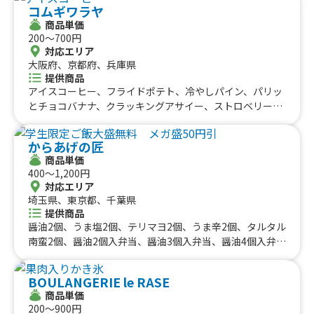
コムギワラヤ
コーヒー
ト、かき氷（シロップかけ放題）、焼き芋、角ハイボー
商品単価
ル、皮付きポテトフライ、りんご飴（国産）カット、外国
200〜700円
瓶ビール、ヴァンショー（ホットワイン）、タンドリーチ
対応エリア
キン、ロコモコ丼、ホットドッグ（粗挽きフランク）、粗
大阪府、京都府、兵庫県
挽きフランクフルト、絶品タコス、ホットチョコレート、
提供商品
レモネード（ホットorアイス）、甘熟イチゴ削りかき氷、
アイスコーヒー、フライドポテト、冷やしパイン、パリッ
挽きたてコーヒー、生グレープジュース🍊、石焼き芋、季
とチョコバナナ、クラッキングアサイー、ストロベリーボ
節のスパイスカレー
ウル、温玉牛焼肉丼、抹茶ボウル、アサイーボウル、サク
もち三角パイ
からあげの匠
商品単価
400〜1,200円
対応エリア
埼玉県、東京都、千葉県
提供商品
醤油2個、うま塩2個、テリマヨ2個、うま辛2個、タルタル
南蛮2個、醤油2個入弁当、醤油3個入弁当、醤油4個入弁
当、うま塩2個入弁当、うま塩3個入弁当、うま塩4個入弁
当、うま辛2個入弁当、うま辛3個入弁当、うま辛4個入弁
BOULANGERIE le RASE
当、テリマヨ2個入弁当、テリマヨ3個入弁当、テリマヨ4
商品単価
個入弁当、タルタル2個入弁当、タルタル南蛮3個入弁当、
200〜900円