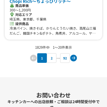
Chopi Rich〜ちょっぴリッチ〜
リーリッチチーズケーキ、チョコづくし、選べるおにぎり
上海焼きそば、出汁うどん、牛すじカレー、クレープ各
商品単価
と豚汁セット、デミグラスソースオムライス、フルーツサ
種、りんご飴、果実のしずく飴、生ビール、ミルク練乳か
300〜1,200円
ンド、アメリカンドッグ、500円ドリンク、コーンスー
き氷、唐揚げ、ロングポテト、厚焼きたまごサンド、厚焼
対応エリア
プ、クラムチャウダー、学生用 クラムチャウダー、550
きチーズたまごサンド、厚焼き明太たまごサンド、すき焼
埼玉県、東京都、千葉県
円くれーぷ、ケチャップオムライス、選べるクレープ 50
きたまごサンド
提供商品
0円、おにぎり 350円、選べる500円クレープ、和風ツナ
冷凍パイン、焼きそば、かりんとうたい焼き、高尾山三福
オクラ丼、大阪名物 どて焼き、たい焼き、おにぎり弁
だんご、韓国チキン&ポテト、角煮丼、アルコール、ヤン
当、みたらし団子（二本入り）、スムージー、500円 ク
ニョムチキン、コチュマヨチキン、ハニーマスタードチキ
レープ、ストロベリーミックスクリーム、おにぎり２つセ
ン、ドリンク、スムージー、チュロス、とりめし、わたあ
ット 500、プレミアムバニラアイス付き（ストロベリー
1829件中 1〜20件表示
め、ガパオライス、ヤンニョムチキン、カリッ！トロ！大
クリーム）、プレミアムバニラアイス付きクレープ（チョ
玉揚げたこ焼き、小豆島産オーリーブハーブソルトのフラ
コクリーム）、キャラメルアーモンドバナナクレープ、焼
1
2
92
イドポテト、フレッシュジュース、カオマンガイ、ルーロ
きそば、照り焼きチキンマヨ、ツナコーンサラダ、たまご
ーハン、大盛かき氷、カロリーoff グラスフェッドバター
サラダ、ハムツナサラダ、メープルミックスナッツクレー
チキン、タピオカドリンク、バナナジュース、日替り、粗
プ、オレオバナナクリーム、オレオクリームクレープ、手
挽きフランクフルト
作り・無添加 生シロップかき氷（小）、いちごあめ、り
んごあめ、かき氷 350、タピオカドリンク、大阪産の海
苔を使ったおにぎり（塩おにぎり）、大阪産の海苔を使っ
たおにぎり（塩辛と梅しそ）、大阪産の海苔を使ったおに
お問い合わせ
ぎり（しらす大葉）、大阪産の海苔を使ったおにぎり（照
キッチンカーへの出店依頼・ご相談は24時間受付中で
り焼きチキンマヨ）、大阪産の海苔を使ったおにぎり（チ
ャーシューとメンマ）、大阪産の海苔を使ったおにぎり