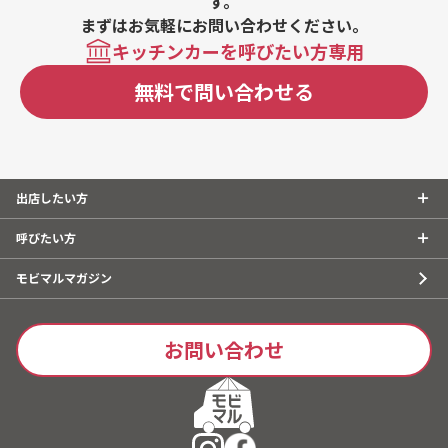
す。
（ドライいちじくとローストアーモンド）、大阪産の海苔
まずはお気軽にお問い合わせください。
を使ったおにぎり（ドライトマトとブルーチーズ）、大阪
キッチンカーを呼びたい方専用
産の海苔を使ったおにぎり（鮭とごま）、大阪産の海苔を
使ったおにぎり（炙り明太子）、大阪産の海苔を使ったお
無料で問い合わせる
にぎり（いぶりがっこクリームチーズ）、トロピカル、骨
付きソーセージ、ガーリックソーセージ、アメリカンソー
セージ、オーガニックスムージー、おにぎり 特別価格
350円（ごま昆布、ツナマヨ、高菜、鮭）、おにぎり 特
別価格 300円（銀シャリ）、生いちごカスタードパイ、
出店したい方
粕汁、おにぎり２つセット、生いちごクリームクレープ、
チョコバナナクレープ、お試し銀シャリ、ぜんざい、おで
呼びたい方
ん 5種盛り、抹茶ラテ、ホットレモン、ホットコーヒ
ー、甘酒、コーンスープ、果汁100% パインジュース、果
モビマルマガジン
汁100% ぶどうジュース、果汁100% オレンジジュース、
果汁100% りんごジュース、レモネード、レモネードスカ
ッシュ、ホットコーヒー、ホットレモン、ホットココア、
お問い合わせ
抹茶ミルク、いちごミルク、ミックスジュース、ティーソ
ーダ、アイスティー、ロイヤルミルクティー、アイスコー
ヒー、カフェオレ、おにぎり 500円、おにぎり 400
円、塩おにぎり 350円、ノンアルコールカクテル、果肉
たっぷりかき氷、豚汁、おにぎりと豚汁セット、おにぎ