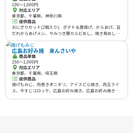
#アイスクリーム
#ヤンニョムチキン
#中華
#団子
中国のケータリングカー
100〜1,000円
#クリームソーダ
#サンドイッチ
#わたあめ
#スープ
対応エリア
鳥取県
東京都、千葉県、神奈川県
島根県
岡山県
広島県
山口県
#ケーキ
#クロッフル
#モンブラン
#お弁当
#パフェ
提供商品
四国のケータリングカー
#フルーツジュース
#パン
#韓国料理
#パンケーキ
おにぎりセット(2個入り)、ポテト＆唐揚げ、からあげ、旨
#海鮮
#和菓子
#和食
#ご当地グルメ
#串焼き
だれからあげメシ、やみつき豚カルビめし、焼き鳥めし、
徳島県
香川県
愛媛県
高知県
タコライス、牛タンローストビーフ丼、ネギトロユッケ
#流行グルメ
#丼ぶり
#台湾料理
#ベトナム料理
九州のケータリングカー
丼、レギュラーバーガー、アボカドバーガー、チーズバー
#タイ料理
#軽食・スナック
#パスタ
広島お好み焼 来んさいや
ガー、旨ニンニク醤油、サーモン＆クリームチーズ、ペッ
福岡県
佐賀県
長崎県
熊本県
大分県
宮崎県
鹿児島県
#りんご飴・フルーツ飴
#スイーツ
#キューバサンド
商品単価
パービーフ、ポテビーフ、プレミアムバーガー、フライド
沖縄のケータリングカー
250〜1,000円
#アサイーボウル
#10円パン
#レモネード
ポテト（スモールサイズ）、フライドポテト(ミディア
対応エリア
ム）、フライドポテト（ビックサイズ）、レモネード、緑
沖縄県
東京都、千葉県、埼玉県
茶、コーヒー(ホット、アイス)、コーラ、ジンジャエー
提供商品
ル、紅茶、オニオンスープ、ビール、レモンサワー、ハイ
揚げもみじ、肉巻きオニギリ、アイスどら焼き、肉玉ライ
ボール、ウーロンハイ、唐揚げ個、甘酒、アイストッピン
ス、牛すじコロッケ、広島お好み焼き、広島お好み焼きネ
グ、フレンチトースト、きゅうり１本漬け、牛タンカレ
ギのせ、広島お好み焼き 明太チーズ、広島お好み焼き キ
ー、牛タン味噌煮込み、かき氷
ムチーズ、広島お好み焼き キムチ、広島お好み焼きチーズ
のせ、スタ丼、焼きそば、カキフライ、来んさいや名物鶏
の唐揚げ、来んさいや名物 豚モツ煮、くるくるポテト、
アイスチョコバナナ