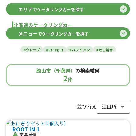
エリア
でケータリングカーを探す
北海道のケータリングカー
メニュー
でケータリングカーを探す
北海道
東北のケータリングカー
#クレープ
#ロコモコ
#ハワイアン
#たこ焼き
青森県
岩手県
宮城県
秋田県
山形県
福島県
#焼き芋
#肉・ステーキ
#かき氷
#チュロス
関東のケータリングカー
#餃子・小籠包
#唐揚げ
#ドリンク
#タピオカ
館山市（千葉県）
の検索結果
#うどん・蕎麦
#イタリアン
#カレー
#タコス
東京都
千葉県
神奈川県
埼玉県
2
栃木県
茨城県
群馬県
山梨県
件
北信越のケータリングカー
#ハンバーガー
#ケバブ
#コーヒー
#揚げパン
#ラーメン
#わらび餅
#ドーナツ
#ベビーカステラ
新潟県
富山県
石川県
福井県
長野県
#ポップコーン
#たい焼き
#ホットサンド
関西のケータリングカー
#ホットドッグ
#タコライス
#焼きそば
並び替え
#フライドポテト
#ガパオライス
#ピザ
#焼き鳥
大阪府
兵庫県
奈良県
京都府
滋賀県
和歌山県
東海のケータリングカー
#おにぎり
#ワッフル
#フルーツサンド
ROOT IN 1
#ローストビーフ
#スムージー
#魯肉飯
#メキシカン
愛知県
静岡県
三重県
岐阜県
商品単価