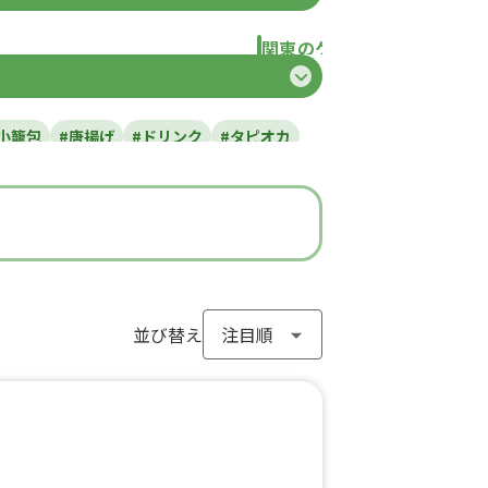
関東のケータリングカー
県
東京都
千葉県
神奈川県
埼玉県
栃
小籠包
#唐揚げ
#ドリンク
#タピオカ
#ラーメン
#わらび餅
#ドーナツ
#フライドポテト
#ガパオライス
#ピザ
ン
#アイスクリーム
#ヤンニョムチキン
#モンブラン
#お弁当
#パフェ
き
#流行グルメ
#丼ぶり
#台湾料理
サンド
#アサイーボウル
並び替え
#10円パン