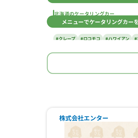
北海道のケータリングカー
メニュー
でケータリングカー
北海道
#クレープ
#ロコモコ
#ハワイアン
#うどん・蕎麦
#イタリアン
#
#ベビーカステラ
#ポップコーン
#た
#焼き鳥
#おにぎり
#ワッフル
#フ
#中華
#団子
#クリームソー
#フルーツジュース
#パン
#韓国料
#ベトナム料理
#タイ料理
#軽食・
株式会社エンター