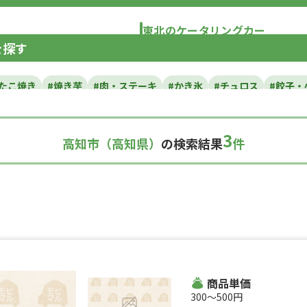
東北のケータリングカー
を探す
青森県
岩手県
宮城県
秋田県
山形県
福島
#たこ焼き
#焼き芋
#肉・ステーキ
#かき氷
#チュロス
#餃子・
カレー
#タコス
#ハンバーガー
#ケバブ
#コーヒー
#揚げパン
い焼き
#ホットサンド
#ホットドッグ
#タコライス
#焼きそば
3
高知市（高知県）
の検索結果
件
ルーツサンド
#ローストビーフ
#スムージー
#魯肉飯
#メキシカ
ダ
#サンドイッチ
#わたあめ
#スープ
#ケーキ
#クロッフル
理
#パンケーキ
#海鮮
#和菓子
#和食
#ご当地グルメ
#串焼
スナック
#パスタ
#りんご飴・フルーツ飴
#スイーツ
#キューバ
#レモネード
商品単価
300〜500円