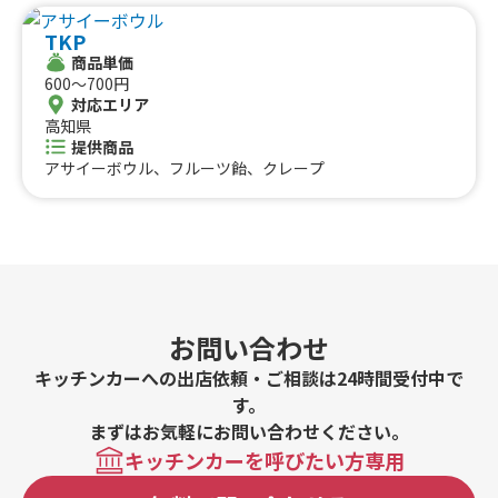
東海のケータリングカー
#おにぎり
#ワッフル
#フルーツサンド
TKP
#ローストビーフ
#スムージー
#魯肉飯
#メキシカン
愛知県
静岡県
三重県
岐阜県
商品単価
#アイスクリーム
#ヤンニョムチキン
#中華
#団子
中国のケータリングカー
600〜700円
#クリームソーダ
#サンドイッチ
#わたあめ
#スープ
対応エリア
鳥取県
高知県
島根県
岡山県
広島県
山口県
#ケーキ
#クロッフル
#モンブラン
#お弁当
#パフェ
提供商品
四国のケータリングカー
#フルーツジュース
#パン
#韓国料理
#パンケーキ
アサイーボウル、フルーツ飴、クレープ
#海鮮
#和菓子
#和食
#ご当地グルメ
#串焼き
徳島県
香川県
愛媛県
高知県
#流行グルメ
#丼ぶり
#台湾料理
#ベトナム料理
九州のケータリングカー
#タイ料理
#軽食・スナック
#パスタ
福岡県
佐賀県
長崎県
熊本県
大分県
宮崎県
鹿児島県
#りんご飴・フルーツ飴
#スイーツ
#キューバサンド
沖縄のケータリングカー
#アサイーボウル
#10円パン
#レモネード
沖縄県
お問い合わせ
キッチンカーへの出店依頼・ご相談は24時間受付中で
す。
まずはお気軽にお問い合わせください。
キッチンカーを呼びたい方専用