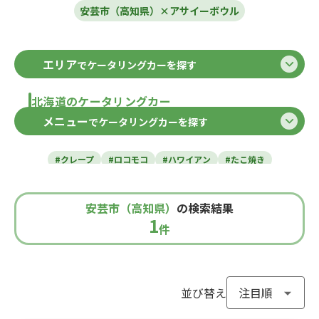
安芸市（高知県）×アサイーボウル
エリア
でケータリングカーを探す
北海道のケータリングカー
メニュー
でケータリングカーを探す
北海道
東北のケータリングカー
#クレープ
#ロコモコ
#ハワイアン
#たこ焼き
青森県
岩手県
宮城県
秋田県
山形県
福島県
#焼き芋
#肉・ステーキ
#かき氷
#チュロス
関東のケータリングカー
#餃子・小籠包
#唐揚げ
#ドリンク
#タピオカ
安芸市（高知県）
の検索結果
#うどん・蕎麦
#イタリアン
#カレー
#タコス
東京都
千葉県
神奈川県
埼玉県
1
栃木県
茨城県
群馬県
山梨県
件
北信越のケータリングカー
#ハンバーガー
#ケバブ
#コーヒー
#揚げパン
#ラーメン
#わらび餅
#ドーナツ
#ベビーカステラ
新潟県
富山県
石川県
福井県
長野県
#ポップコーン
#たい焼き
#ホットサンド
関西のケータリングカー
#ホットドッグ
#タコライス
#焼きそば
並び替え
#フライドポテト
#ガパオライス
#ピザ
#焼き鳥
大阪府
兵庫県
奈良県
京都府
滋賀県
和歌山県