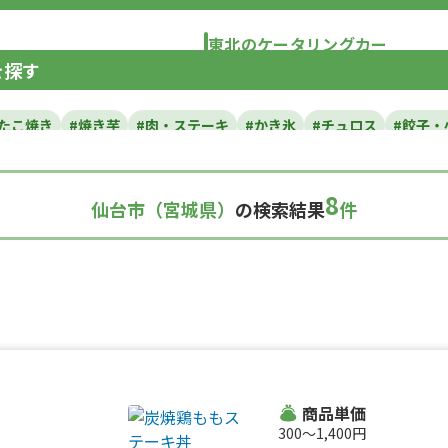
東北のケータリングカー
を探す
青森県
岩手県
宮城県
秋田県
山形県
福島
#たこ焼き
#焼き芋
#肉・ステーキ
#かき氷
#チュロス
#餃子・
カレー
#タコス
#ハンバーガー
#ケバブ
#コーヒー
#揚げパン
い焼き
#ホットサンド
#ホットドッグ
#タコライス
#焼きそば
8
仙台市（宮城県）
の検索結果
件
ルーツサンド
#ローストビーフ
#スムージー
#魯肉飯
#メキシカ
ダ
#サンドイッチ
#わたあめ
#スープ
#ケーキ
#クロッフル
理
#パンケーキ
#海鮮
#和菓子
#和食
#ご当地グルメ
#串焼
スナック
#パスタ
#りんご飴・フルーツ飴
#スイーツ
#キューバ
#レモネード
商品単価
300〜1,400円