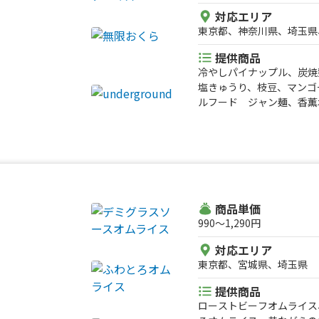
対応エリア
東京都、神奈川県、埼玉県
提供商品
冷やしパイナップル、炭焼
塩きゅうり、枝豆、マンゴ
ルフード ジャン麺、香薫
ン、抹茶ラテ、香薫ホット
ットドッグ チーズ、香薫
冷たい白玉ぜんざい、桜の
界で1番売れているソーセ
い、香薫ホットドッグ フ
ットティー、桜葉入りピン
薫ホットドッグ フライド
商品単価
ッグ サルサソース、香薫
990〜1,290円
麦、豚汁、から揚げ棒、ア
対応エリア
ん、蜜焼き芋、生姜ラーメ
東京都、宮城県、埼玉県
ソーセージを使ったホット
エ 鹿のコロッケ、ジビエ
提供商品
沢山台湾パイナップルジュ
ローストビーフオムライス
イチゴの果実氷、塩焼きそ