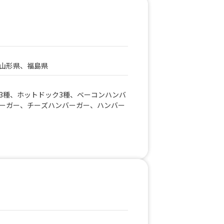
ードライ生ビール、生マンゴージュー
ンソーダ、チーズタルト、マカロン、ジ
ワンコイン 台湾丼、ワンコイン そぼ
バーガー、ジビエ 鹿コロッケバーガ
、スパイシーチキンステーキ弁当、チョ
ュロス、カフェラテ、アイスコーヒー、
スパイシーチキンステーキ、エッグカス
山形県、福島県
姜焼き丼、ワンコイン 唐揚げ丼、ワン
ラダ、ワンコイン タコライス丼、ワン
3種、ホットドック3種、ベーコンハンバ
コイン 無水キーマカレー丼、国内外の
ーガー、チーズハンバーガー、ハンバー
級グルメ からし焼き、濃厚クラムチャ
ス、昭和のホットドック、タルタルチキ