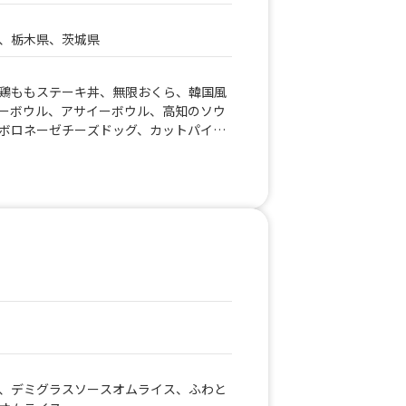
、栃木県、茨城県
鶏ももステーキ丼、無限おくら、韓国風
ーボウル、アサイーボウル、高知のソウ
ボロネーゼチーズドッグ、カットパイ
ドッグ⑦、マンゴースムージー、香薫ホ
ホットドッグ ボロネーゼ、冷酒1合、
ビスケッティー、イチゴ練乳パフェ、世
ージを使ったフランクフルト、豚せんべ
ライドポテトセット、アイスティー、ホ
クのわらび餅、豚汁おにぎりセット、香
ポテト ドリンクセット、香薫ホットド
ホットドッグ プレーン、たぬきつね蕎
メリカで大人気のフライドオレオ、肉ま
ン、世界で1番美味しいと言われている
ドッグ、ジビエ 猪のコロッケ、ジビ
 鹿のメンチ、さつまいもチップス、具
ース、具沢山台湾マンゴージュース、生
、デミグラスソースオムライス、ふわと
ば、屋台焼きそば、⑧ロコモコ丼、日本