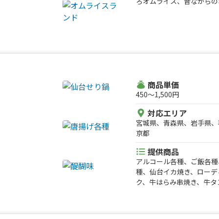
ろオムライス、昔ながらの
式チキンケバブサンドor
のグリーンカレー、生フル
ルフシロップかき氷、星型
ル&バニラアイス、特製辛
チョコバナナ、ワンコイン
丼、親子丼、ワンコイン 
モコ丼 ⑦、特製辛口ジン
焼き丼、ネギ塩豚丼、かき
商品単価
ポテト、トルネードポテト
450〜1,500円
作るかき氷！、イエローバ
ーガー、ピンクハンバーガー
対応エリア
600円！しょうが焼き丼、
宮城県、青森県、岩手県、
カレー、600円！タコラ
京都
ト、キーマカツカレー、星
を選べるノンアルカクテル
提供商品
果肉たっぷり！ホイップ苺
アルコール各種、ご飯各種
煮込み、クラフトビール3
種、仙台イカ焼き、ローデ
ー、生マンゴーサワー、日
ク、牛はらみ串焼き、牛タ
ーズ マカロニ&チーズ、
ツドリンク、かき氷各種、
べセット（鹿と猪）、生姜
リーム各種、クリーミーシ
イドポテト、無水キーマカ