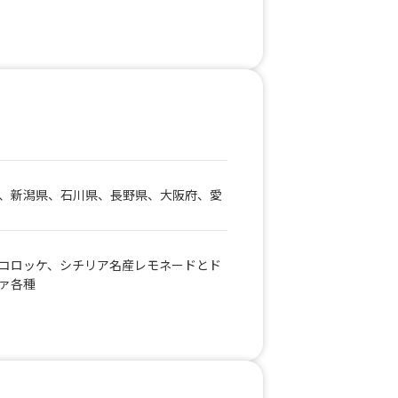
ミルク、わたりのいちごを使ったいちご
を使ったいちごあめ
、新潟県、石川県、長野県、大阪府、愛
コロッケ、シチリア名産レモネードとド
ァ各種