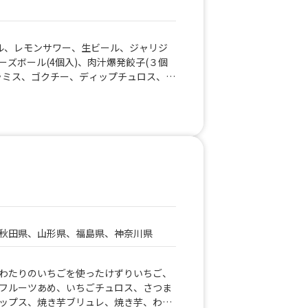
ル、レモンサワー、生ビール、ジャリジ
ズボール(4個入)、肉汁爆発餃子(３個
ラミス、ゴクチー、ディップチュロス、ク
ク各種、フライドポテト、麻辣湯、焼き
がバター、ソトクソトク、韓国チキン、台
秋田県、山形県、福島県、神奈川県
わたりのいちごを使ったけずりいちご、
フルーツあめ、いちごチュロス、さつま
ップス、焼き芋ブリュレ、焼き芋、わた