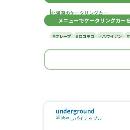
北海道のケータリングカー
メニュー
でケータリングカー
北海道
#クレープ
#ロコモコ
#ハワイアン
#うどん・蕎麦
#イタリアン
#
#ベビーカステラ
#ポップコーン
#た
#焼き鳥
#おにぎり
#ワッフル
#フ
#中華
#団子
#クリームソー
#フルーツジュース
#パン
#韓国料
#ベトナム料理
#タイ料理
#軽食・
underground