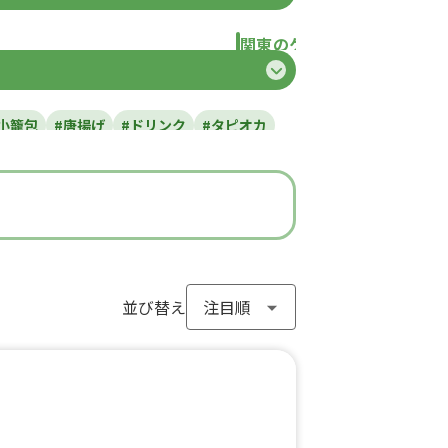
関東のケータリングカー
県
東京都
千葉県
神奈川県
埼玉県
栃
小籠包
#唐揚げ
#ドリンク
#タピオカ
#ラーメン
#わらび餅
#ドーナツ
#フライドポテト
#ガパオライス
#ピザ
ン
#アイスクリーム
#ヤンニョムチキン
#モンブラン
#お弁当
#パフェ
き
#流行グルメ
#丼ぶり
#台湾料理
サンド
#アサイーボウル
並び替え
#10円パン