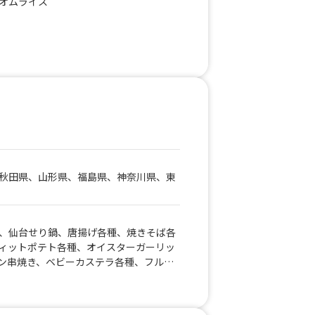
オムライス
丼、チキングリーンカレー、チキンと茄子
ーツスティック、わらび餅、かけ放題セ
ワッフル&バニラアイス、チョコワッフ
口ジンジャエール、アイスカフェラテ、
 チキンのトマト煮丼、ワンコイン親子
ロコモコ丼、チキンのトマト煮丼、ロコ
ジャエール、アイスカフェラテ、しょうが
氷（自由シロップ、練乳もOK）、ロング
、焼きそば、自分で作る綿あめ、自分で
ーガー、グリーンバーガー、ブラックバ
、600円！台湾丼、600円！そぼろ丼、
600円！ネギ塩豚丼、600円！無水キーマ
秋田県、山形県、福島県、神奈川県、東
イス、ジビエバーガーポテトフライセッ
形ミニワッフル！ アイス付！、色と味
、バニラアイス、飲むショートケーキ、
ミルク、喫茶店のメロンソーダ、モツの
、仙台せり鍋、唐揚げ各種、焼きそば各
種飲み比べセット、メロンソーダサワ
ィットポテト各種、オイスターガーリッ
本酒 ３種飲み比べセット、マッケンチ
ン串焼き、ベビーカステラ各種、フルー
たこ焼き（6個）、ジビエコロッケ食べ比
フロート各種、サンデー各種、ソフトク
焼き弁当、チキンアンドチップス、フラ
ェイク各種、仙台牛串焼き
レー、アングラバーガー、レモンサワ