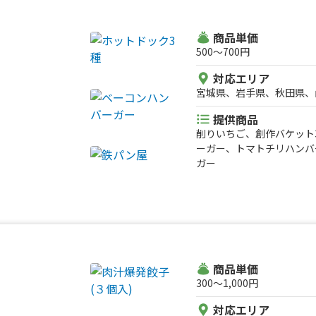
ー、角ハイボール、スーパ
ス、喫茶店のクリームメロ
ビエ 鹿メンチバーガー、
商品単価
ろ丼、ジビエ 猪コロッケ
500〜700円
ー、レッドチキンバーガー
コワッフル、ワッフル、チ
対応エリア
ホットコーヒー、アングラ
宮城県、岩手県、秋田県、
テラ焼き、ワンコイン 生
提供商品
コイン ヘルシー鶏むねサ
削りいちご、創作バケット
コイン ネギ塩豚丼、ワン
ーガー、トマトチリハンバ
クラフトビール、十条のB
ガー
ウダー、ポトフ、タコライ
ンバーガー
商品単価
300〜1,000円
対応エリア