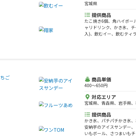
宮城県
提供商品
たこ焼き6個、角ハイボー
ャリドリンク、かき氷、チー
入)、飲むイー、飲むティ
リスピーワッフル、ドリン
そば、やきとり5本、じゃ
湾まぜそば、油そば
商品単価
400〜650円
対応エリア
宮城県、青森県、岩手県、
提供商品
かき氷、パチパチかき氷、
安納芋のアイスサンデー、
いもボール、さつまいもチ