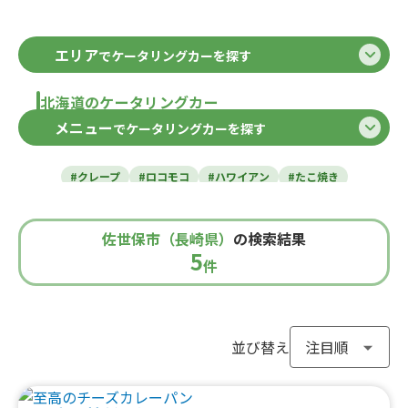
エリア
でケータリングカーを探す
北海道のケータリングカー
メニュー
でケータリングカーを探す
北海道
東北のケータリングカー
#クレープ
#ロコモコ
#ハワイアン
#たこ焼き
青森県
岩手県
宮城県
秋田県
山形県
福島県
#焼き芋
#肉・ステーキ
#かき氷
#チュロス
関東のケータリングカー
#餃子・小籠包
#唐揚げ
#ドリンク
#タピオカ
佐世保市（長崎県）
の検索結果
#うどん・蕎麦
#イタリアン
#カレー
#タコス
東京都
千葉県
神奈川県
埼玉県
5
栃木県
茨城県
群馬県
山梨県
件
北信越のケータリングカー
#ハンバーガー
#ケバブ
#コーヒー
#揚げパン
#ラーメン
#わらび餅
#ドーナツ
#ベビーカステラ
新潟県
富山県
石川県
福井県
長野県
#ポップコーン
#たい焼き
#ホットサンド
関西のケータリングカー
#ホットドッグ
#タコライス
#焼きそば
並び替え
#フライドポテト
#ガパオライス
#ピザ
#焼き鳥
大阪府
兵庫県
奈良県
京都府
滋賀県
和歌山県
東海のケータリングカー
#おにぎり
#ワッフル
#フルーツサンド