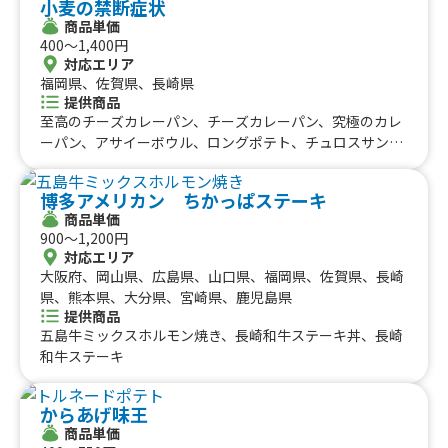
小麦の禁断症状
#ローストビーフ
#スムージー
#魯肉飯
#メキシカン
愛知県
静岡県
三重県
岐阜県
商品単価
#アイスクリーム
#ヤンニョムチキン
#中華
#団子
中国のケータリングカー
400〜1,400円
#クリームソーダ
#サンドイッチ
#わたあめ
#スープ
対応エリア
鳥取県
福岡県、佐賀県、長崎県
島根県
岡山県
広島県
山口県
#ケーキ
#クロッフル
#モンブラン
#お弁当
#パフェ
提供商品
四国のケータリングカー
#フルーツジュース
#パン
#韓国料理
#パンケーキ
至高のチーズカレーパン、チーズカレーパン、究極のカレ
#海鮮
#和菓子
#和食
#ご当地グルメ
#串焼き
ーパン、アサイーボウル、ロングポテト、チュロスサンデ
徳島県
香川県
愛媛県
高知県
ー、禁断のフライドポテト大盛り、りんご飴カップ入り、
#流行グルメ
#丼ぶり
#台湾料理
#ベトナム料理
九州のケータリングカー
禁断のフライドポテト、いちご飴、パイナップル&ナタデ
#タイ料理
#軽食・スナック
#パスタ
博多アメリカン ちかっぱステーキ
ココ、チュロス、キウイ&ナタデココ、かき氷、削りいち
福岡県
佐賀県
長崎県
熊本県
大分県
宮崎県
鹿児島県
#りんご飴・フルーツ飴
#スイーツ
#キューバサンド
商品単価
ご、フルーツソースグレープフルーツナタデココ、フルー
沖縄のケータリングカー
900〜1,200円
#アサイーボウル
#10円パン
#レモネード
ツソース台湾レモン、フルーツソースパイナップルパッシ
対応エリア
ョンナタデココ、フルーツソースストロベリー&ナタデコ
沖縄県
大阪府、岡山県、広島県、山口県、福岡県、佐賀県、長崎
コ、リフレッシュアクア、グレナデンジンジャー、韓国か
県、熊本県、大分県、宮崎県、鹿児島県
き氷ピンス、禁断の竜田揚げ
提供商品
五島牛ミックスホルモン焼き、長崎和牛ステーキ丼、長崎
和牛ステーキ
からあげ味王
商品単価