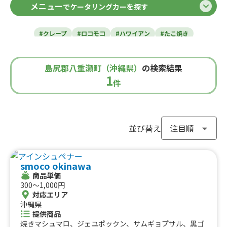
メニュー
でケータリングカーを探す
北海道
東北のケータリングカー
#クレープ
#ロコモコ
#ハワイアン
#たこ焼き
青森県
岩手県
宮城県
秋田県
山形県
福島県
#焼き芋
#肉・ステーキ
#かき氷
#チュロス
関東のケータリングカー
#餃子・小籠包
#唐揚げ
#ドリンク
#タピオカ
島尻郡八重瀬町（沖縄県）
の検索結果
#うどん・蕎麦
#イタリアン
#カレー
#タコス
東京都
千葉県
神奈川県
埼玉県
1
栃木県
茨城県
群馬県
山梨県
件
北信越のケータリングカー
#ハンバーガー
#ケバブ
#コーヒー
#揚げパン
#ラーメン
#わらび餅
#ドーナツ
#ベビーカステラ
新潟県
富山県
石川県
福井県
長野県
#ポップコーン
#たい焼き
#ホットサンド
関西のケータリングカー
#ホットドッグ
#タコライス
#焼きそば
並び替え
#フライドポテト
#ガパオライス
#ピザ
#焼き鳥
大阪府
兵庫県
奈良県
京都府
滋賀県
和歌山県
東海のケータリングカー
#おにぎり
#ワッフル
#フルーツサンド
smoco okinawa
#ローストビーフ
#スムージー
#魯肉飯
#メキシカン
愛知県
静岡県
三重県
岐阜県
商品単価
#アイスクリーム
#ヤンニョムチキン
#中華
#団子
中国のケータリングカー
300〜1,000円
#クリームソーダ
#サンドイッチ
#わたあめ
#スープ
対応エリア
鳥取県
沖縄県
島根県
岡山県
広島県
山口県
#ケーキ
#クロッフル
#モンブラン
#お弁当
#パフェ
提供商品
四国のケータリングカー
#フルーツジュース
#パン
#韓国料理
#パンケーキ
焼きマシュマロ、ジェユポックン、サムギョプサル、黒ゴ