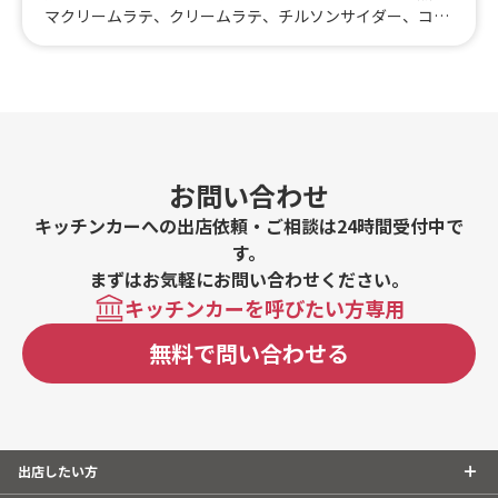
#海鮮
#和菓子
#和食
#ご当地グルメ
#串焼き
マクリームラテ、クリームラテ、チルソンサイダー、コー
徳島県
香川県
愛媛県
高知県
ンひげ茶、セクセク、ミルキス、梨ジュース、ボンボン(白
#流行グルメ
#丼ぶり
#台湾料理
#ベトナム料理
九州のケータリングカー
ぶどう)、チョコウユ(ちょこみるく)、ドリップコーヒー、
#タイ料理
#軽食・スナック
#パスタ
モカキャラメル、アインシュペナー、ダルゴナコーヒー、
福岡県
佐賀県
長崎県
熊本県
大分県
宮崎県
鹿児島県
#りんご飴・フルーツ飴
#スイーツ
#キューバサンド
カフェラテ、アメリカーノ、抹茶クリームラテ、ヤックァ
沖縄のケータリングカー
#アサイーボウル
#10円パン
#レモネード
ラテ(ハニーラテ)、スモーコーヒー、キムチチヂミ、ソト
ソト(ソーセージと餅 甘辛串)
沖縄県
お問い合わせ
キッチンカーへの出店依頼・ご相談は24時間受付中で
す。
まずはお気軽にお問い合わせください。
キッチンカーを呼びたい方専用
無料で問い合わせる
出店したい方