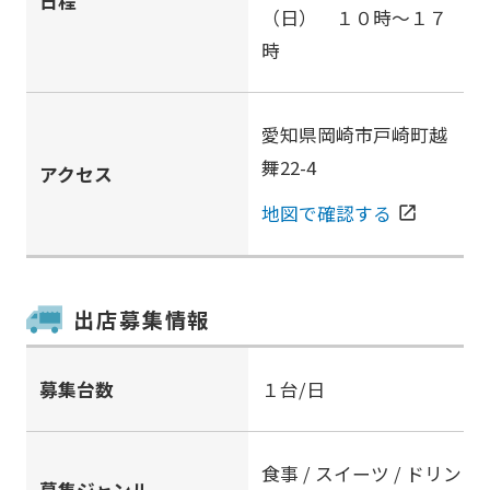
日程
（日） １０時～１７
時
愛知県岡崎市戸崎町越
舞22-4
アクセス
地図で確認する
open_in_new
出店募集情報
募集台数
１台/日
食事 / スイーツ / ドリン
募集ジャンル