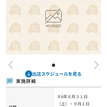
arrow_back_ios_new
arrow_forward_ios
出店スケジュールを見る
実施詳細
Ｒ6年８月３１日
（土）・９月１日