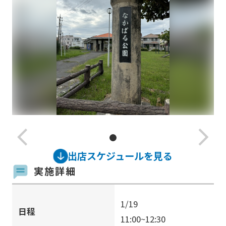
arrow_back_ios_new
arrow_forward_ios
出店スケジュールを見る
実施詳細
1/19
日程
11:00~12:30