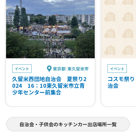
東京都
東久留米市
イベント
イベント
久留米西団地自治会 夏祭り2
コスモ祭り
024 16：10東久留米市立青
治会
少年センター前集合
自治会・子供会のキッチンカー出店場所一覧