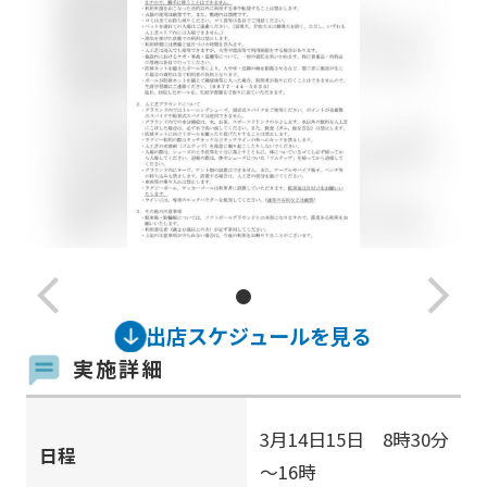
arrow_back_ios_new
arrow_forward_ios
出店スケジュールを見る
実施詳細
3月14日15日 8時30分
日程
～16時