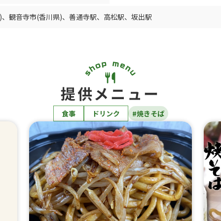
)
、
観音寺市(香川県)
、
善通寺駅
、
高松駅
、
坂出駅
提供メニュー
食事
ドリンク
#焼きそば