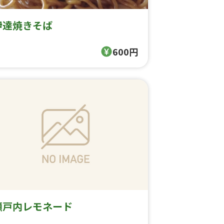
伊達焼きそば
600円
瀬戸内レモネード