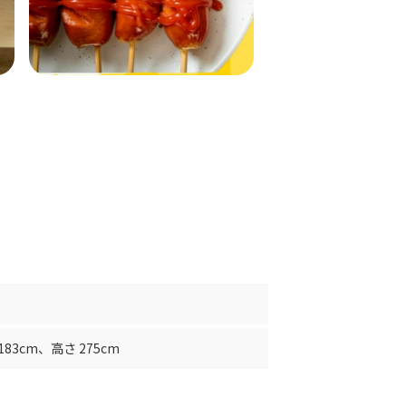
183cm
、
高さ 275cm