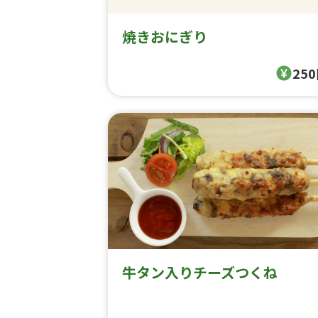
焼きおにぎり
25
牛タン入りチーズつくね