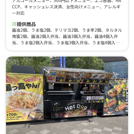
アルコールメニュー
、
500円以下メニュー
、
エコ容器
、
HA
CCP
、
キャッシュレス決済
、
女性向けメニュー
、
アレルギ
ー対応
提供商品
醤油2個、うま塩2個、テリマヨ2個、うま辛2個、タルタル
南蛮2個、醤油2個入弁当、醤油3個入弁当、醤油4個入弁
当、うま塩2個入弁当、うま塩3個入弁当、うま塩4個入弁
当、うま辛2個入弁当、うま辛3個入弁当、うま辛4個入弁
当、テリマヨ2個入弁当、テリマヨ3個入弁当、テリマヨ4
個入弁当、タルタル2個入弁当、タルタル南蛮3個入弁当、
タルタル南蛮4個入弁当、ミックス 2個入弁当(塩、醤油各1
個) 、ミックス 4個入弁当(塩、醤油各2個) 、学割ミックス
弁当、学生限定ご飯大盛無料 メガ盛50円引、学生限定お
弁当全品50円引き、ポテからセット、ポテトフライ、ポテ
トフライ大盛り、チーズボール4個入、パイナップルナタ
デココフレッシュジュース、キウイフルーツナタデココフ
レッシュジュース、パッションフルーツナタデココフレッ
シュジュース、ストロベリーナタデココフレッシュジュー
ス、レモンナタデココフレッシュジュース、ピンクグレー
プフルーツナタデココフレッシュジュース、パイン&パッ
ション&マンゴーナタデココフレッシュジュース、パイナ