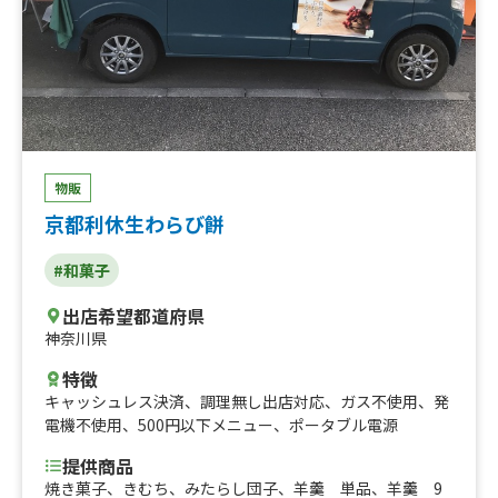
物販
京都利休生わらび餅
#和菓子
出店希望都道府県
神奈川県
特徴
キャッシュレス決済
、
調理無し出店対応
、
ガス不使用
、
発
電機不使用
、
500円以下メニュー
、
ポータブル電源
提供商品
焼き菓子、きむち、みたらし団子、羊羹 単品、羊羹 9