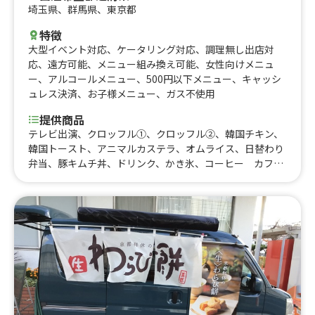
埼玉県
、
群馬県
、
東京都
特徴
大型イベント対応
、
ケータリング対応
、
調理無し出店対
応
、
遠方可能
、
メニュー組み換え可能
、
女性向けメニュ
ー
、
アルコールメニュー
、
500円以下メニュー
、
キャッシ
ュレス決済
、
お子様メニュー
、
ガス不使用
提供商品
テレビ出演、クロッフル①、クロッフル②、韓国チキン、
韓国トースト、アニマルカステラ、オムライス、日替わり
弁当、豚キムチ丼、ドリンク、かき氷、コーヒー カフェ
オレ