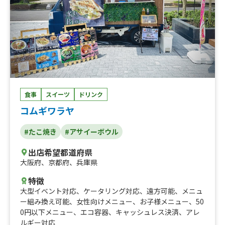
食事
スイーツ
ドリンク
コムギワラヤ
#たこ焼き
#アサイーボウル
出店希望都道府県
大阪府
、
京都府
、
兵庫県
特徴
大型イベント対応
、
ケータリング対応
、
遠方可能
、
メニュ
ー組み換え可能
、
女性向けメニュー
、
お子様メニュー
、
50
0円以下メニュー
、
エコ容器
、
キャッシュレス決済
、
アレ
ルギー対応