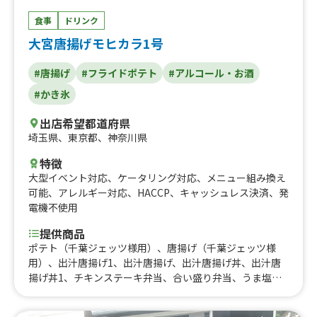
食事
ドリンク
大宮唐揚げモヒカラ1号
#唐揚げ
#フライドポテト
#アルコール・お酒
#かき氷
出店希望都道府県
埼玉県
、
東京都
、
神奈川県
特徴
大型イベント対応
、
ケータリング対応
、
メニュー組み換え
可能
、
アレルギー対応
、
HACCP
、
キャッシュレス決済
、
発
電機不使用
提供商品
ポテト（千葉ジェッツ様用）、唐揚げ（千葉ジェッツ様
用）、出汁唐揚げ1、出汁唐揚げ、出汁唐揚げ丼、出汁唐
揚げ丼1、チキンステーキ弁当、合い盛り弁当、うま塩ネ
ギ唐揚げ丼、ご飯大盛り、サッパリ出汁唐揚げ南蛮漬け、
鷄節香る揚げ出し豆腐、冷やし出汁きゅうり、各種ピンチ