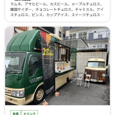
ラムネ、アサヒビール、カスビール、メープルチュロス、
韓国サイダー、チョコレートチュロス、チャミスル、アイ
スチュロス、ピンス、カップアイス、スイーツチュロス、
ねぎ塩からあげ丼、からマヨ丼、はみでる！からあげ弁
当、チーズトッポギ、ねぎヤンニョムチキン、おろしぶっ
かけねぎマンドゥ、マンドゥ丼、ねぎヤンニョムマンド
ゥ、ヤンニョムチキン丼、ヤンニョムマンドゥ、マンドゥ
(韓式揚げ餃子)、ヤンニョムチキン、韓国チキン
食事
ドリンク