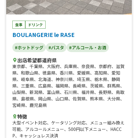
ップル&パッションナタデココフレッシュジュース、かき
氷いちご、かき氷メロン、かき氷ブルーハワイ、かき氷抹
茶、かき氷マンゴー、かき氷エメラルドパイン、生ビー
ル、レモンサワー
食事
ドリンク
BOULANGERIE le RASE
#ホットドッグ
#パスタ
#アルコール・お酒
出店希望都道府県
東京都
、
千葉県
、
大阪府
、
兵庫県
、
奈良県
、
京都府
、
滋賀
県
、
和歌山県
、
徳島県
、
香川県
、
愛媛県
、
高知県
、
愛知
県
、
岐阜県
、
北海道
、
神奈川県
、
埼玉県
、
栃木県
、
静岡
県
、
三重県
、
広島県
、
福岡県
、
長崎県
、
茨城県
、
群馬県
、
山梨県
、
新潟県
、
富山県
、
石川県
、
福井県
、
長野県
、
鳥取
県
、
島根県
、
岡山県
、
山口県
、
佐賀県
、
熊本県
、
大分県
、
宮崎県
、
鹿児島県
特徴
大型イベント対応
、
ケータリング対応
、
メニュー組み換え
可能
、
アルコールメニュー
、
500円以下メニュー
、
HACC
P
、
キャッシュレス決済