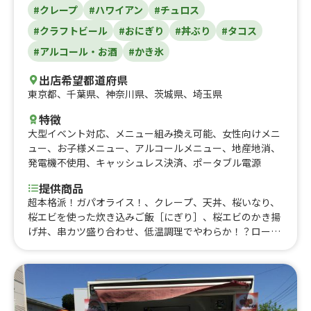
#クレープ
#ハワイアン
#チュロス
#クラフトビール
#おにぎり
#丼ぶり
#タコス
#アルコール・お酒
#かき氷
出店希望都道府県
東京都
、
千葉県
、
神奈川県
、
茨城県
、
埼玉県
特徴
大型イベント対応
、
メニュー組み換え可能
、
女性向けメニ
ュー
、
お子様メニュー
、
アルコールメニュー
、
地産地消
、
発電機不使用
、
キャッシュレス決済
、
ポータブル電源
提供商品
超本格派！ガパオライス！、クレープ、天丼、桜いなり、
桜エビを使った炊き込みご飯［にぎり］、桜エビのかき揚
げ丼、串カツ盛り合わせ、低温調理でやわらか！？ロース
トビーフ丼、鉄板焼肉丼！、ロコモコ丼、昔ながらのソー
ス焼きそば！、ラムネ、かき氷、一本角煮丼、タコス、ミ
ックスフライ弁当、缶ジュース、缶ビール、瓶ビール、ハ
ワイアンビール、ガーリックシュリンプ、枝豆、海老天そ
ば、そば、汁なしラーメン、ジューシー、沖縄ビール、ホ