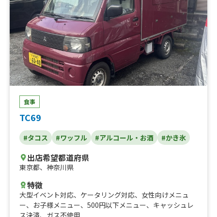
食事
TC69
#タコス
#ワッフル
#アルコール・お酒
#かき氷
出店希望都道府県
東京都
、
神奈川県
特徴
大型イベント対応
、
ケータリング対応
、
女性向けメニュ
ー
、
お子様メニュー
、
500円以下メニュー
、
キャッシュレ
ス決済
、
ガス不使用