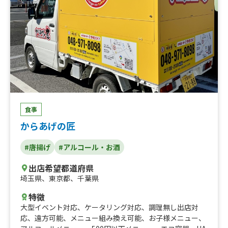
食事
からあげの匠
#唐揚げ
#アルコール・お酒
出店希望都道府県
埼玉県
、
東京都
、
千葉県
特徴
大型イベント対応
、
ケータリング対応
、
調理無し出店対
応
、
遠方可能
、
メニュー組み換え可能
、
お子様メニュー
、