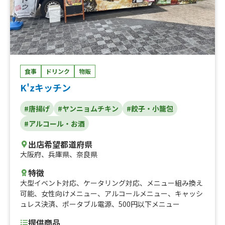
食事
ドリンク
物販
K'zキッチン
#唐揚げ
#ヤンニョムチキン
#餃子・小籠包
#アルコール・お酒
出店希望都道府県
大阪府
、
兵庫県
、
奈良県
特徴
大型イベント対応
、
ケータリング対応
、
メニュー組み換え
可能
、
女性向けメニュー
、
アルコールメニュー
、
キャッシ
ュレス決済
、
ポータブル電源
、
500円以下メニュー
提供商品