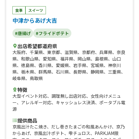
食事
スイーツ
中津からあげ大吉
#唐揚げ
#フライドポテト
出店希望都道府県
大阪府
、
千葉県
、
東京都
、
滋賀県
、
京都府
、
兵庫県
、
奈良
県
、
和歌山県
、
愛知県
、
福井県
、
岡山県
、
島根県
、
山口
県
、
徳島県
、
香川県
、
愛媛県
、
岩手県
、
宮城県
、
神奈川
県
、
栃木県
、
群馬県
、
石川県
、
長野県
、
静岡県
、
三重県
、
岐阜県
、
鳥取県
特徴
大型イベント対応
、
調理無し出店対応
、
女性向けメニュ
ー
、
アレルギー対応
、
キャッシュレス決済
、
ポータブル電
源
提供商品
京風出汁たこ焼き、だし巻きたまごの和風あんかけ、京乃
からあげ、京風出汁ポテト、雫チュロス、PARKJAM限