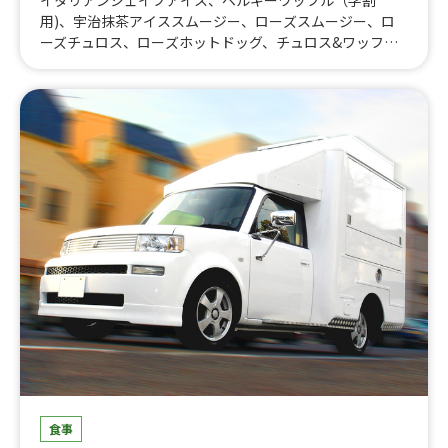
イタリアンシェイブアイス、ベルギーワッフル（学割
用)、宇治抹茶アイススムージー、ローズスムージー、ロ
ーズチュロス、ローズホットドッグ、チュロス&ワッフ
ル、レッドホットスパイシードッグ、パニーニ（学祭用)、
ホワイトキャラメル&チョコレートラテ、抹茶のおしる
こ、宇治抹茶団子、イタリアンソーダ（学祭用)、アサヒ
スーパードライ、ライム付きキリンビール(カップ)、チョ
コレートワッフル、コーヒー（買い取り)、フラットホワ
イト、ポンデケージョ、チュロス（学割用)、アールグレ
イティー(ミルク、レモン、ストレート）買い取り、カフェ
ラテ（買い取り)、ホットコーヒー、ホットミルク、フラワ
ーアロマラテ、メキシカンビール、トロピカルアイススム
ージー、宇治抹茶アイススムージー、イタリアンソーダ
ブルーベリー、タピオカドリンク(学祭用）、ホットドッ
グ(学祭用）、ベーコンのパニーニ、宇治抹茶ラテ、甘露
梅ソーダ、甘酒（ホット)、ホットタピオカドリンク、クラ
ムチャウダー、ホットジュース、イタリアンホットミル
ク、有馬金泉コーヒー、イタリアンソーダ、ハーフチュロ
ス、【買い取り】スモークチキンのパニーニ、おしるこ、
【買取】ワッフルセット、ハロウィンラテ、アイススムー
ジー（学祭用)、スモークチキンのパニーニ、エスプレッ
食事
ソ系コーヒー（学祭用)、ポークソーセージのホットドッ