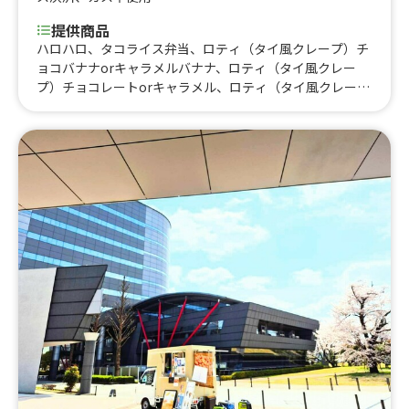
提供商品
ハロハロ、タコライス弁当、ロティ（タイ風クレープ）チ
ョコバナナorキャラメルバナナ、ロティ（タイ風クレー
プ）チョコレートorキャラメル、ロティ（タイ風クレー
プ）プレーン、韓国ドーナツ、マラサダドーナツ、コナコ
ーヒー オールドファッション、ワッフル ホイップ、ワ
ッフル キャラメル、ワッフル チョコレート、タピオカ
キャラメル、タピオカチョコ、生フルーツジュース、ジン
ジャエール、いちごレアチーズドリンク、スパムおにぎ
り、飲むチーズケーキ、ホットコーヒー、アイスコーヒ
ー、アイスチョコレート、ホットチョコレート、ホットワ
イン、コーンスープ、オリオンビール、ドリロコス、レモ
ネード、レモンスカッシュ、タピオカミルクティー、レモ
ンサワー、ハイボール、フランクフルト、かき氷、タコ
ス、サルサタコライス、温玉タコライス、サワークリーム
タコライス、アボカドタコライス、トルティーヤタコライ
ス、チーズタコライス、タコライス