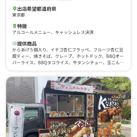
出店希望都道府県
東京都
特徴
アルコールメニュー
、
キャッシュレス決済
提供商品
からあげ５個入り、イチゴ杏仁フラッペ、フルーツ杏仁豆
腐ティー、焼きそば、クレープ、ホットドック、BBQオー
バーライス、BBQタコライス、牛タンシチュー、玉こんに
ゃく、フライドポテト、牛タンカレー、プルドチキンカレ
ー、かき氷、BBQ タコス、BBQサンドイッチ、フランク
フルト、カップインフレンチトースト、アルコール、BBQ
単品、ドリンク、BBQバーガー、ハラミグリル丼