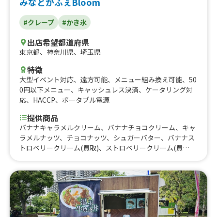
みなとかふぇBloom
#クレープ
#かき氷
出店希望都道府県
東京都
、
神奈川県
、
埼玉県
特徴
大型イベント対応
、
遠方可能
、
メニュー組み換え可能
、
50
0円以下メニュー
、
キャッシュレス決済
、
ケータリング対
応
、
HACCP
、
ポータブル電源
提供商品
バナナキャラメルクリーム、バナナチョコクリーム、キャ
ラメルナッツ、チョコナッツ、シュガーバター、バナナス
トロベリークリーム(買取)、ストロベリークリーム(買
取)、バナナキャラメルクリーム(買取)、バナナチョコクリ
ーム(買取)、キャラメルクリーム(買取)、チョコクリーム
(買取)、ブラウニーチョコクリーム(買取)、クレープ(10
月〜)、バナナキャラメルクリームクレープ、バナナチョ
コクリームクレープ、ブラウニーチョコクリームクレー
プ、クレープ(5/1〜)、かき氷(シェイブアイス)