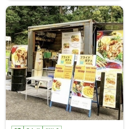
ッケ弁当、たい焼き、牛タン串、チュロス、生ビール、角
ハイボール、酎ハイ、ノーアルコール、三田牛メンチカ
ツ、コロッケセット、その他サイドメニュー、牛丼、ふわ
ふわ果実かき氷、ハワイアンバーガー、かき氷（ふわふわ
氷）、生ビール、ハイボール、酎ハイ、ソフトドリンク、
かき氷、三田牛（メンチカツ、コロッケ）チーズハット
グ、チーズボール、フランクフルト、フライドポテト、ダ
ージーパイ、かき氷、かしみん焼き（泉州岸和田名物）ダ
ージーパイ、フランクフルト、ソフトドリンク、ダージー
パイ、かき氷、チーズボール、チーズドック、ダージーパ
イ、三田牛メンチカツ、三田牛コロッケ、フランクフル
ト、チーズハットグ、チーズボール、ポテトチーズハット
グ、チーズハットグ、チーズボール、三田牛メンチカツ、
三田牛コロッケ、フランクフルト、牛串（牛タン、牛ハラ
ミ、牛カルビ）三田牛（メンチカツ、コロッケ）チーズハ
ットグ、チーズボール、フランクフルト、フライドポテ
ト、ダージーパイ、アルコール、牛串（牛タン、牛ハラ
ミ、牛カルビ）三田牛（メンチカツ、コロッケ）チーズハ
ットグ、チーズボール、フランクフルト、ポテト、ドリン
ク（アルコール）、三田牛メンチカツ、三田牛コロッケセ
ット、①トルティーヤ（タコス、ジャークチキン、プルコ