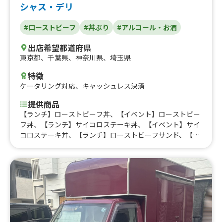
シャス・デリ
グ（学割)、ベーコンのパニーニ、ドルチェセット、イタ
リアンスモークチキン盛り合わせ、ソーセージ盛り合わ
#ローストビーフ
#丼ぶり
#アルコール・お酒
せ、サングリア、桜ソーダ、桜ドッグ、桜ラテ、コロナビ
ール(ライム付き)、キッズドリンク(アップルorオレン
出店希望都道府県
ジ)、ホットワイン、クリスマスラテ、スモークチキンのパ
東京都
、
千葉県
、
神奈川県
、
埼玉県
ニーニ、アイススムージー、ベルギーワッフル、チュロ
ス、ホットドッグ、イタリアンドリンク、タピオカドリン
特徴
ク、エスプレッソアレンジコーヒー
ケータリング対応
、
キャッシュレス決済
提供商品
【ランチ】ローストビーフ丼、【イベント】ローストビー
フ丼、【ランチ】サイコロステーキ丼、【イベント】サイ
コロステーキ丼、【ランチ】ローストビーフサンド、【イ
ベント】ローストビーフサンド、【ランチ】ホットドッ
ク、【イベント】ホットドック、【ランチ】ふりふりポテ
ト、【イベント】ふりふりポテト、その他揚げ物、ロース
トビーフ盛り合わせ、スープ類（冬季）、自分で作るソフ
トクリーム（夏季）、クリームソーダ、ソフトドリンク、
酒類、お菓子