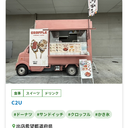
ご、おいもブリュレ、ジュース、黒蜜きなこボール、かき
氷、冷やし芋、焼き芋
食事
スイーツ
ドリンク
C2U
#ドーナツ
#サンドイッチ
#クロッフル
#かき氷
出店希望都道府県