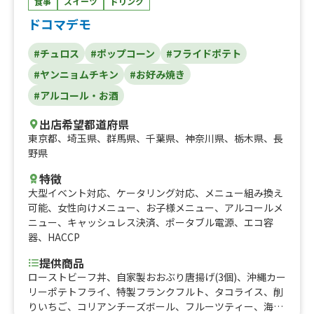
食事
スイーツ
ドリンク
ギ、ドック）②ドリンク（アルコール、ソフトドリンク
等）、ボリューム弁当
ドコマデモ
#チュロス
#ポップコーン
#フライドポテト
#ヤンニョムチキン
#お好み焼き
#アルコール・お酒
出店希望都道府県
東京都
、
埼玉県
、
群馬県
、
千葉県
、
神奈川県
、
栃木県
、
長
野県
特徴
大型イベント対応
、
ケータリング対応
、
メニュー組み換え
可能
、
女性向けメニュー
、
お子様メニュー
、
アルコールメ
ニュー
、
キャッシュレス決済
、
ポータブル電源
、
エコ容
器
、
HACCP
提供商品
ローストビーフ丼、自家製おおぶり唐揚げ(3個)、沖縄カー
リーポテトフライ、特製フランクフルト、タコライス、削
りいちご、コリアンチーズボール、フルーツティー、海鮮