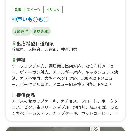
食事
スイーツ
ドリンク
神戸いも○も○
#焼き芋
#かき氷
出店希望都道府県
兵庫県
、
大阪府
、
東京都
、
神奈川県
特徴
ケータリング対応
、
調理無し出店対応
、
女性向けメニュ
ー
、
ヴィーガン対応
、
アレルギー対応
、
キャッシュレス決
済
、
ガス不使用
、
大型イベント対応
、
500円以下メニュ
ー
、
ポータブル電源
、
メニュー組み換え可能
、
HACCP
提供商品
アイスのせカップケーキ、ナチョス、フロート、ポークタ
コス、ピタ、生クリームダブル、焼肉丼、焼きそば、ひと
くちベビーカステラ、カップケーキ、ホットコーヒー、お
いもラテ、黒蜜きなこだんご、アイスコーヒー、コーヒー
フロート、おいものクリームブリュレ、おいもの2色だん