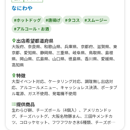
なにわや
#ホットドッグ
#唐揚げ
#タコス
#スムージー
#アルコール・お酒
出店希望都道府県
大阪府
、
奈良県
、
和歌山県
、
兵庫県
、
京都府
、
滋賀県
、
東
京都
、
愛知県
、
静岡県
、
三重県
、
岐阜県
、
鳥取県
、
島根
県
、
岡山県
、
広島県
、
山口県
、
徳島県
、
香川県
、
愛媛県
、
高知県
特徴
大型イベント対応
、
ケータリング対応
、
調理無し出店対
応
、
アルコールメニュー
、
キャッシュレス決済
、
ポータブ
ル電源
、
ガス不使用
、
発電機不使用
提供商品
生わらび餅、チーズボール（4個入）、アメリカンドッ
グ、チーズハットグ、大阪名物豚まん、三田牛メンチカ
ツ、コロッケセット、フワフワかき氷6種類、チーズボー
ル（5個入）、フリフリポテト、三田牛メンチカツ、コロ