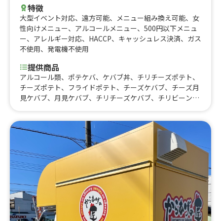
特徴
大型イベント対応
、
遠方可能
、
メニュー組み換え可能
、
女
性向けメニュー
、
アルコールメニュー
、
500円以下メニュ
ー
、
アレルギー対応
、
HACCP
、
キャッシュレス決済
、
ガス
不使用
、
発電機不使用
提供商品
アルコール類、ポテケバ、ケバブ丼、チリチーズポテト、
チーズポテト、フライドポテト、チーズケバブ、チーズ月
見ケバブ、月見ケバブ、チリチーズケバブ、チリビーンズ
ケバブ、おつまみケバブ、DXケバブ、アボカドケバブ、チ
キンケバブ