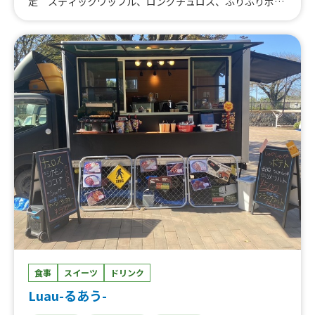
定 スティックワッフル、ロングチュロス、ふりふりポテ
ト、アイスブリュレクレープ、黄桃氷、大吉からあげ、削
りマンゴー、いちご氷、かき氷、からあげ弁当、大吉から
あげ丼、とろとろ杏仁豆腐、台湾からあげ、ジーロー飯、
ルーロー飯、トロトロ豚バラ軟骨角煮飯、チキンオーバー
ライス、鶏皮せんべい、MAXポテト、中津からあげ
食事
スイーツ
ドリンク
Luau-るあう-