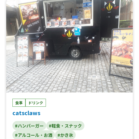
ョス、かき氷、冷やしパイン、鷄節ポテト、ラムネ、マン
ゴージュース、フローズンマンゴー、レブフィート、ジン
トニック、梅酒ソーダ、気まぐれラムハイボール、ビー
ル、フレーバー、フレッシュミントの本格モヒート
食事
ドリンク
catsclaws
#ハンバーガー
#軽食・スナック
#アルコール・お酒
#かき氷