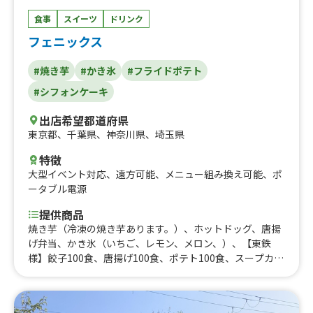
の紅茶、ふわふわカフェオレ、ふわふわ桜ラテ、焼きたて
食事
スイーツ
ドリンク
ラスク、気まぐれおにぎり、生クリームココア、生クリー
フェニックス
ム抹茶ラテ、ふわふわ抹茶ラテ、だし巻き＋豚汁セット、
豚汁セット（イベント）、お味噌汁セット、だし巻きセッ
#焼き芋
#かき氷
#フライドポテト
ト、だしまきおにぎりバーガーL、だしまきおにぎりM、
ホットコーヒー、アイスコーヒー、イベント：ビール、イ
#シフォンケーキ
ベント：ハイボール、コーンスープ、ふわふわミルクココ
ア、ビール、おにぎり あらほぐし鮭、おにぎり 自家製
出店希望都道府県
ツナマヨ、おにぎり 博多明太子、おにぎり 北海道から
東京都
、
千葉県
、
神奈川県
、
埼玉県
来たこんぶ、おにぎり めんツナラー油、おにぎり 梅お
特徴
かか、おにぎり 白塩、おにぎり シェアパック、だし巻
大型イベント対応
、
遠方可能
、
メニュー組み換え可能
、
ポ
き（ハーフ）、お味噌汁
ータブル電源
提供商品
焼き芋（冷凍の焼き芋あります。）、ホットドッグ、唐揚
げ弁当、かき氷（いちご、レモン、メロン、）、【東鉄
様】餃子100食、唐揚げ100食、ポテト100食、スープカレ
ー、フィリピン料理、アドボ（鶏肉、豚肉の煮込み）、米
粉アンパン、桑の葉アンパン、唐揚げ5個、餃子、シラス
フランク、フライドポテト、ドリンク,、ドリンク,、冷凍