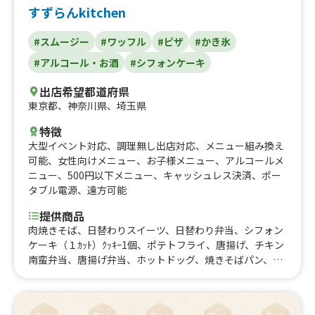
すずらんkitchen
#スムージー
#ワッフル
#ピザ
#かき氷
#アルコール・お酒
#シフォンケーキ
出店希望都道府県
東京都
、
神奈川県
、
埼玉県
特徴
大型イベント対応
、
調理無し出店対応
、
メニュー組み換え
可能
、
女性向けメニュー
、
お子様メニュー
、
アルコールメ
ニュー
、
500円以下メニュー
、
キャッシュレス決済
、
ポー
タブル電源
、
遠方可能
提供商品
肉焼きそば、日替わりスイーツ、日替わり弁当、シフォン
ケーキ（１ｶｯﾄ）ｸｯｷｰ1個、ポテトフライ、唐揚げ、チキン
南蛮弁当、唐揚げ弁当、ホットドッグ、焼きそばパン、フ
ルーツサワー、抹茶フラッペ、コーヒーフラッペ、きゅう
りの一本漬け、生ビール、かき氷、新感覚ワッフルバー、
トロピカルスムージー、ストロベリースムージー