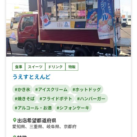
ス、たっぷりキノコのバターチキンカレー
食事
スイーツ
ドリンク
物販
うえすとえんど
#かき氷
#アイスクリーム
#ホットドッグ
#焼きそば
#フライドポテト
#ハンバーガー
#アルコール・お酒
#シフォンケーキ
出店希望都道府県
愛知県
、
三重県
、
岐阜県
、
京都府