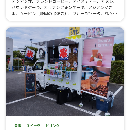
アジアン丼、ブレンドコーヒー、アイスティー、カヌレ、
バウンドケーキ、カップシフォンケーキ、アジアンかき
氷、ムーピン（豚肉の串焼き）、フルーツソーダ、昼呑み
セット 50円引き、キリン ホワイトホースハイボール、
氷結 キリン、ビール キリン一番搾り、アジアン丼 一
種盛り、GRILLICIOUS マニアおかず全部のせ、アジアン
丼 チーズのせ、タイ南部料理ココナッツミルク焼鳥 1
本、ルーローファン、カフェラテ、抹茶ラテ、タイミルク
ティー、マシュマロアイス、フルーツ飴、コンソメスー
プ、ホットココア マシュマロ生クリームのせ、アジアン
丼 学生限定スープ付、タイのさつま揚げ焼き串、焼きフ
ィッシュボール串、特別企画★700円弁当 選べるおかず2
種盛り、タイ東北料理 豚トロの炙り焼き 単品、タイ有
名店レシピ✩チキンウイングのグリル焼き、学生限定☆GR
ILLICIOUSおかず3種盛りアジアンボックス、学生限定☆G
RILLICIOUSおかず2種盛りアジアンボックス、タイ南部料
理ココナッツミルク焼鳥 3本SET、Grillicious2種のおか
ず盛りアジアンボックス、GRILLICIOUS 3種のおかず盛り
アジアンボックス
食事
スイーツ
ドリンク