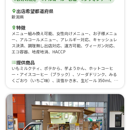
出店希望都道府県
新潟県
特徴
メニュー組み換え可能
、
女性向けメニュー
、
お子様メニュ
ー
、
アルコールメニュー
、
アレルギー対応
、
キャッシュレ
ス決済
、
調理無し出店対応
、
遠方可能
、
ヴィーガン対応
、
エコ容器
、
地産地消
、
HACCP
提供商品
いもミルクティ、ポテから、芋ようかん、ホットコーヒ
ー・アイスコーヒー（ブラック）、ソーダドリンク、みる
くごおり（いちご味）、淡雪かき氷、生ビール 350ml、た
い焼き、芋チーズケーキ、芋タルト、芋シフォンケーキ、
蜜芋バターサンド、芋プリン、冷やし蜜芋、蜜芋ブリュ
レ、のどぐろフライドポテト、揚げたこやき（8個入
り）、紅はるかの蜜芋、蜜芋たいやき、うま塩唐揚げ 大
玉4個