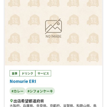
食事
ドリンク
サービス
Nomurie ERI
#カレー
#シフォンケーキ
出店希望都道府県
大阪府
、
兵庫県
、
奈良県
、
京都府
、
滋賀県
、
和歌山県
、
鳥