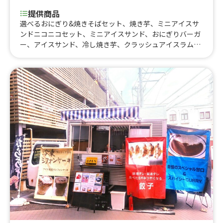
提供商品
選べるおにぎり&焼きそばセット、焼き芋、ミニアイスサ
ンドニコニコセット、ミニアイスサンド、おにぎりバーガ
ー、アイスサンド、冷し焼き芋、クラッシュアイスラム
ネ、ミニキッシュ、季節のミニタルト、トルティーヤドッ
グ、トルティーヤ、オリジナルアイスクリーム、アイステ
ィーソーダ、アイスティー、水出しアイスコーヒー、瀬戸
内レモンのあらごしレモネードソーダ、フルーツ＆ナタデ
ココソーダ、シャリシャリフルーツ氷(青りんご、マンゴ
ー）、シャリシャリフルーツ氷(マンゴー味）、抹茶フラ
ッペ、コーヒーフラッペ、ミニパフェ、クラッシュゼリー
ソーダ、だし巻き明太子おにぎり、ホットドッグ トマト
チリソース、季節の豚汁、クラムチャウダー、ホットドッ
グチーズのせ（プレーン）、ホットドッグ（プレーン）、
ピンクレモネード、おいなりさん、クリームソーダ、くる
くるフランク、しゃりしゃりフルーツソーダ、カップアイ
ス、オーガニック緑茶、柚子と檸檬のスカッシュ、桜と檸
檬のスカッシュ、桜スカッシュ、定番おにぎり、ブルーレ
モンスカッシュ、レモンスカッシュ、濃厚りんごスカッシ
ュ、ラスクカップ、ホットウィスキー、ホットワイン、絶
品お出汁のおにぎり出汁茶漬け、柚子の紅茶、濃厚りんご