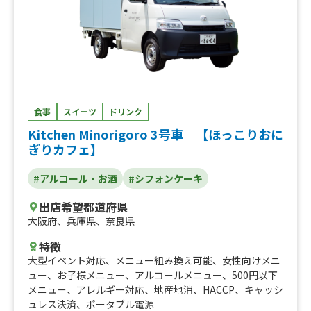
食事
スイーツ
ドリンク
Kitchen Minorigoro 3号車 【ほっこりおに
ぎりカフェ】
#アルコール・お酒
#シフォンケーキ
出店希望都道府県
大阪府
、
兵庫県
、
奈良県
特徴
大型イベント対応
、
メニュー組み換え可能
、
女性向けメニ
ュー
、
お子様メニュー
、
アルコールメニュー
、
500円以下
メニュー
、
アレルギー対応
、
地産地消
、
HACCP
、
キャッシ
ュレス決済
、
ポータブル電源