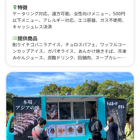
特徴
ケータリング対応
、
遠方可能
、
女性向けメニュー
、
500円
以下メニュー
、
アレルギー対応
、
エコ容器
、
ガス不使用
、
キャッシュレス決済
提供商品
削りイチゴバニラアイス、チュロスパフェ、ワッフルコー
ンカップアイス、ガパオライス、あんかけ焼きそば、冷凍
みかんジュース、炭酸ドリンク、回鍋肉、スープカレー、
雪見大福、イチゴミルク、冷やしパイナップル、シフォン
ケーキバニラアイス、麻婆豆腐丼、揚げたこ焼き、シャカ
シャカポテト、削りイチゴ、フローズンバニラアイス、フ
ローズンバニラアイスミニ、ガトーショコラ、アメリカン
ドック、チーズケーキ、揚げワッサンカップ、チュロスミ
ルク、揚げパンと季節のフルーツ串、季節のパフェ、カッ
プアイス、コーヒーフロート、ドリンク、シャカシャカポ
テト、揚げパン、チュロス、オムライス、チャイ、カップ
シフォン、チョコミルクドリンク、カップアイス、カフェ
ラテ、カフェラテ フレーバーラテ、カップ総菜、悠々自
適弁当、アフォガード、ドリンク、コーヒーゼリーフロー
ト、冷やしブリュレシフォン、コーヒー、シフォンケーキ