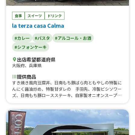
食事
スイーツ
ドリンク
la terza casa Calma
#カレー
#パスタ
#アルコール・お酒
#シフォンケーキ
出店希望都道府県
大阪府
、
兵庫県
提供商品
すき焼き風肉豆腐丼、日南もち豚ばら肉ともやしの特製に
んにく醤油炒め、特製甘ダレの 手羽先、冷製ビシソワー
ズ、日南もち豚ロースステーキ、自家製オニオンスープ、
カルマ特製ポトフ、日南もち豚ロース肉のステーキ 自家
製オニオンソース、あおさ入りフォカッチャのパニーニ、
日南もち豚ロース肉のしょうが焼き、マリトッツォ、パウ
ンドケーキ、シフォンケーキなど、コーヒー、カフェラテ
など、生ビール、ハイボール、ワインなど、旨から揚げ弁
当、カルマ特製 スイートチリ野菜カレー、とろ～りチー