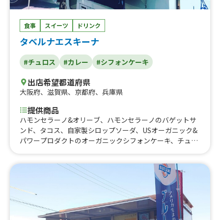
食事
スイーツ
ドリンク
タベルナエスキーナ
#チュロス
#カレー
#シフォンケーキ
出店希望都道府県
大阪府
、
滋賀県
、
京都府
、
兵庫県
提供商品
ハモンセラーノ&オリーブ、ハモンセラーノのバゲットサ
ンド、タコス、自家製シロップソーダ、USオーガニック&
パワープロダクトのオーガニックシフォンケーキ、チュロ
スonアイス、自家製チキンハムとアボカドのサラダライ
ス、サーモンとたっぷり野菜のクリームシチューライス、
真鱈のココナッツカレー、サーモンとアボカドのポキライ
ス、チキンとポテトのマッサマンカレー、USオーガニック
ポークの自家製ベーコンカレー、手作りシロップのふわふ
わカキ氷、USオーガニックのオーガニックオートミールク
ッキー、コーヒー、チュロス、チリコンカンのタコライ