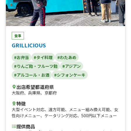
食事
GRILLICIOUS
#お弁当
#タイ料理
#わたあめ
#りんご飴・フルーツ飴
#アジアン
#アルコール・お酒
#シフォンケーキ
出店希望都道府県
大阪府
、
兵庫県
、
京都府
特徴
大型イベント対応
、
遠方可能
、
メニュー組み換え可能
、
女
性向けメニュー
、
ケータリング対応
、
500円以下メニュー
提供商品