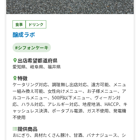
食事
ドリンク
醸成ラボ
#シフォンケーキ
出店希望都道府県
愛知県
、
岐阜県
、
福井県
特徴
ケータリング対応
、
調理無し出店対応
、
遠方可能
、
メニュ
ー組み換え可能
、
女性向けメニュー
、
お子様メニュー
、
ア
ルコールメニュー
、
500円以下メニュー
、
ヴィーガン対
応
、
ハラル対応
、
アレルギー対応
、
地産地消
、
HACCP
、
キ
ャッシュレス決済
、
ポータブル電源
、
ガス不使用
、
発電機
不使用
提供商品
おにぎり、具材たくさん豚汁、甘酒、バナナジュース、シ