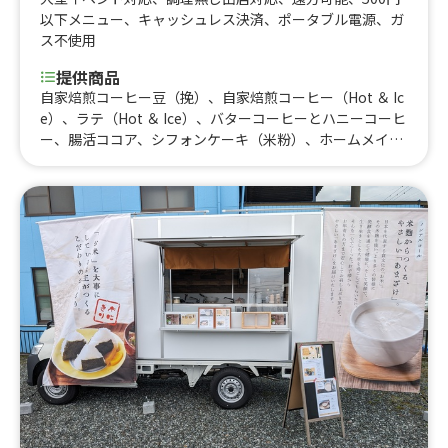
以下メニュー
、
キャッシュレス決済
、
ポータブル電源
、
ガ
ス不使用
提供商品
自家焙煎コーヒー豆（挽）、自家焙煎コーヒー（Hot ＆ Ic
e）、ラテ（Hot ＆ Ice）、バターコーヒーとハニーコーヒ
ー、腸活ココア、シフォンケーキ（米粉）、ホームメイド
プリン、テリーヌとチーズケーキ、ウッフロール、シュー
クリーム・アップルデニッシュ、各種ジュース、北海道ソ
フト、いちごミルク