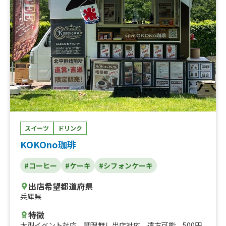
ズのロールキャベツ、生パスタ
スイーツ
ドリンク
KOKOno珈琲
#コーヒー
#ケーキ
#シフォンケーキ
出店希望都道府県
兵庫県
特徴
大型イベント対応
、
調理無し出店対応
、
遠方可能
、
500円