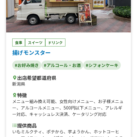
食事
スイーツ
ドリンク
揚げモンスター
#お好み焼き
#アルコール・お酒
#シフォンケーキ
出店希望都道府県
新潟県
特徴
メニュー組み換え可能
、
女性向けメニュー
、
お子様メニュ
ー
、
アルコールメニュー
、
500円以下メニュー
、
アレルギ
ー対応
、
キャッシュレス決済
、
ケータリング対応
提供商品
いもミルクティ、ポテから、芋ようかん、ホットコーヒ