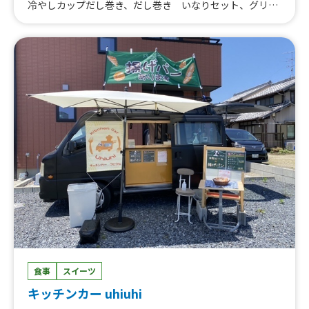
しうどん、冷やし蕎麦、ダブルハンバーガー、焼うどん、
冷やしカップだし巻き、だし巻き いなりセット、グリー
ホットドッグ ビッグサイズ、ホットドッグ、かき氷オン
ンカレー、ビックりドッグ、あんバターマフィン
ザ ブルーシールアイスクリーム、沖縄ブルーシールアイス
クリーム スクープダブル、沖縄ブルーシールアイスクリー
ム スクープシングル、フルーツかき氷
食事
スイーツ
キッチンカー uhiuhi