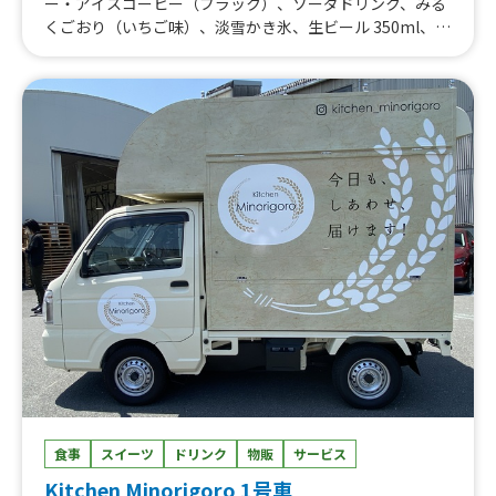
ー・アイスコーヒー（ブラック）、ソーダドリンク、みる
くごおり（いちご味）、淡雪かき氷、生ビール 350ml、た
い焼き、芋チーズケーキ、芋タルト、芋シフォンケーキ、
蜜芋バターサンド、芋プリン、冷やし蜜芋、蜜芋ブリュ
レ、のどぐろフライドポテト、揚げたこやき（8個入
り）、紅はるかの蜜芋、蜜芋たいやき、うま塩唐揚げ 大
玉4個
食事
スイーツ
ドリンク
物販
サービス
Kitchen Minorigoro 1号車