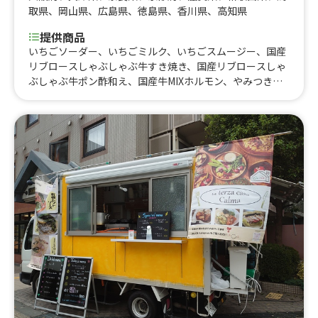
取県
、
岡山県
、
広島県
、
徳島県
、
香川県
、
高知県
提供商品
いちごソーダー、いちごミルク、いちごスムージー、国産
リブロースしゃぶしゃぶ牛すき焼き、国産リブロースしゃ
ぶしゃぶ牛ポン酢和え、国産牛MIXホルモン、やみつきポ
テト、ジャンボフランク、ビストロ・レクレ・神戸 特製
ビーフジャーキー、ジントニック、ウォッカトニック、ブ
ラッディー・エリー、ブラッディー・マサ