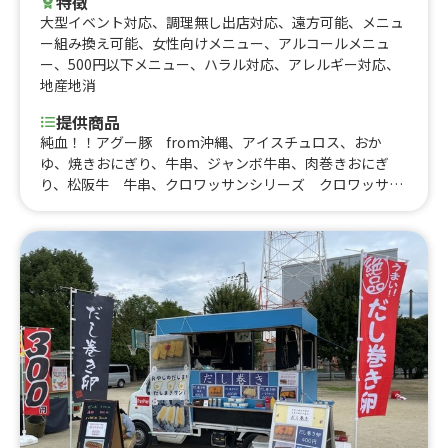
特徴
大型イベント対応
、
調理無し出店対応
、
遠方可能
、
メニュ
ー組み換え可能
、
女性向けメニュー
、
アルコールメニュ
ー
、
500円以下メニュー
、
ハラル対応
、
アレルギー対応
、
地産地消
提供商品
純血！！アグー豚 from沖縄、アイスチュロス、おか
ゆ、焼きおにぎり、牛串、ジャンボ牛串、肉巻きおにぎ
り、松阪牛 牛串、クロワッサンシリーズ クロワッサン
マロンチョコクリーム、アメリカンサンド ポークステー
キ、アメリカンサンド ホットドック、アメリカンサン
ド ベーコンチーズ、アメリカンサンド ハムチーズ、焼
きそば、ロングポテト、沖縄ブルーシールアイスクリー
ム カップ、唐揚げ(約4-6個＝重さにより)、冷たいいちご
飴、Lサイズハンバーガー 100%Beerパティ使用、Lサイ
ズテリヤキハンバーガー 100%Beerパティ使用、Lサイ
ズチーズハンバーガー 100%Beerパティ使用、Lサイズ
テリヤキチーズハンバーガー 100%Beerパティ使用、フラ
イドポテト、おしるこ、ハンバーガー、チーズハンバーガ
ー、テリヤキハンバーガー、カレーライス、ハンドメイド
オリジナルクッキー～恐竜～、ハンドメイドオリジナルク