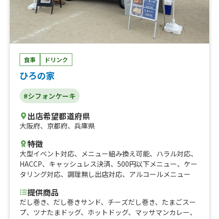
ッキー～クリスマス～、ハンドメイドオリジナルクッキー
～ハロウイン～、ハンドメイドクッキー、冷たいりんご
飴、冷たいぶとう飴、ふわふわかき氷、スコーン、スコー
ンセット、熊本名物！！いきなり団子、熊本名物！！黒糖
焼き芋饅頭、熊本名物和菓子セット、ホイップクリーム入
ショコラシフォンケーキ、ホイップクリーム入紅茶シフォ
食事
ドリンク
ンケーキ、ビール、ソフトドリンク、パン屋さんの日替わ
ひろの家
り菓子パン、ジャンボ黒毛和牛串焼き、フランクフルト、
パインミー、サンドイッチ、クロワッサン、クロワッサン
#シフォンケーキ
ドッグ、クロワッサンサンド、冷凍みかん、フォー、小籠
包、キッシュ、イングリッシュマフィン、チヂミ、ブリト
出店希望都道府県
―、タコス、チリチーズドッグ、チリドッグ、ナチョス、
大阪府
、
京都府
、
兵庫県
シェイク、焼鳥 なんこつ、焼鳥 ぽんちり、焼鳥 つく
ね、焼鳥 皮、焼鳥 もも、パスタ、そぼろ丼、牛丼、豚
特徴
汁、ポテトスープ、クラムチャウダー、コーンスープ、エ
大型イベント対応
、
メニュー組み換え可能
、
ハラル対応
、
ッグスープ、ぜんざい、スンドゥブ（韓国）、トッポギ
HACCP
、
キャッシュレス決済
、
500円以下メニュー
、
ケー
(韓国)、soto(インドネシア料理)、スパムおにぎり、ケイ
タリング対応
、
調理無し出店対応
、
アルコールメニュー
ジャンフライドポテト、そば、ラーメン、お弁当各種、レ
インボー綿菓子、おにぎり2個入り、おにぎり、枝豆、お
提供商品
弁当各種、お弁当各種、琥珀糖炭酸ジュース、チキンカツ
だし巻き、だし巻きサンド、チーズだし巻き、たまごスー
バーガー、ロースカツハンバーガー、冷やしつけ麺、冷や
プ、ツナたまドッグ、ホットドッグ、マッサマンカレー、