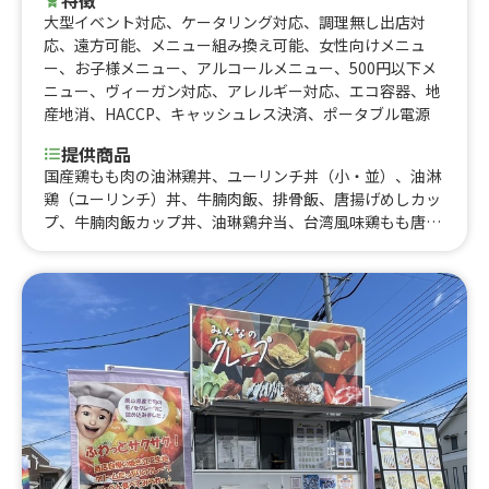
特徴
大型イベント対応
、
ケータリング対応
、
調理無し出店対
応
、
遠方可能
、
メニュー組み換え可能
、
女性向けメニュ
ー
、
お子様メニュー
、
アルコールメニュー
、
500円以下メ
ニュー
、
ヴィーガン対応
、
アレルギー対応
、
エコ容器
、
地
産地消
、
HACCP
、
キャッシュレス決済
、
ポータブル電源
提供商品
国産鶏もも肉の油淋鶏丼、ユーリンチ丼（小・並）、油淋
鶏（ユーリンチ）丼、牛腩肉飯、排骨飯、唐揚げめしカッ
プ、牛腩肉飯カップ丼、油琳鷄弁当、台湾風味鶏もも唐揚
げ弁当、六花コンボ（台湾風味唐揚げと牛腩肉の丼）、台
湾風味 鶏モモ肉唐揚げ、唐揚げ&ポテト、フライドポテ
ト、よだれ鶏、ピリ辛きゅうりとチャーシュー、ピリ辛き
ゅうりと特製白菜キムチ、黒胡麻団子、豆花、マンゴー果
肉・フルーツのせのせ、アンニントーフ、山田牧場の信楽
ミルク３種、つぼ市製茶本舗、抹茶ラテ、生搾りレモネー
ド、果肉入りマンゴージュース、アサヒスーパードライ
（生）、油淋鶏、エッグタルト、タピオカ入りココナッツ
ジュース、ナタデココ入りライチジュース、アサヒスーパ
ードライ（生ビール）、台湾ビール、台湾フルーツビー
ル、牛腩肉飯と中華スープのセット、油淋鶏弁当と中華ス