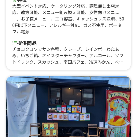
大型イベント対応
、
ケータリング対応
、
調理無し出店対
応
、
遠方可能
、
メニュー組み換え可能
、
女性向けメニュ
ー
、
お子様メニュー
、
エコ容器
、
キャッシュレス決済
、
50
0円以下メニュー
、
アレルギー対応
、
ガス不使用
、
ポータ
ブル電源
提供商品
チョコクロワッサン各種、クレープ、レインボーわたあ
め、いちご飴、オイスターチャウダー、アルコール、ソフ
トドリンク、スカッシュ、南国パフェ、冷凍みかん、ベト
ナムコーヒー、かき氷、チュロスのせアイス、ビール、ふ
わとろオムライス、レモンサワー、特製ホットチョコ、ホ
ットチョコレート、コーンスープ、クラムチャウダー、一
口チュロス、ドリンク各種、フロート各種、ジェラート
シングル、ジェラート ダブル、ジェラート トリプル