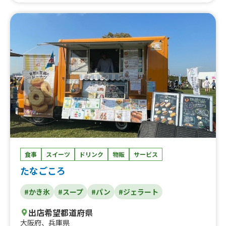
ト、フライドパスタ、牛タン串、牛串、牛ハラミ串、豚汁
食事
スイーツ
ドリンク
物販
サービス
たなごころ
#かき氷
#スープ
#パン
#ジェラート
出店希望都道府県
大阪府
、
兵庫県