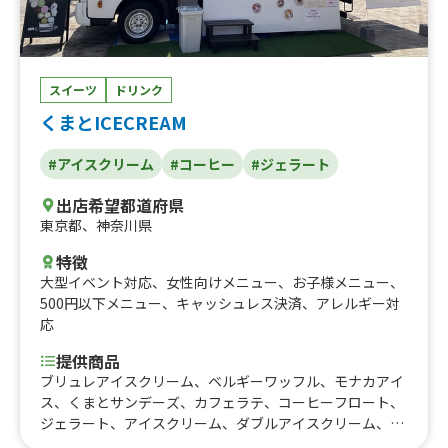
こだわりソースの特盛贅沢かき氷、ハンドドリップコーヒ
ー、天然腸あらびきソーセージ、メロンパンチーズ、スモ
アメロンパン、あんバターメロンパン、メロンパンアイス
スイーツ
ドリンク
くまとICECREAM
#アイスクリーム
#コーヒー
#ジェラート
出店希望都道府県
東京都
、
神奈川県
特徴
大型イベント対応
、
女性向けメニュー
、
お子様メニュー
、
500円以下メニュー
、
キャッシュレス決済
、
アレルギー対
応
提供商品
ブリュレアイスクリーム、ベルギーワッフル、モナカアイ
ス、くまとサンデーズ、カフェラテ、コーヒーフロート、
ジェラート、アイスクリーム、ダブルアイスクリーム、ト
リプルアイスクリーム、コーヒー&紅茶&アイス、トッピ