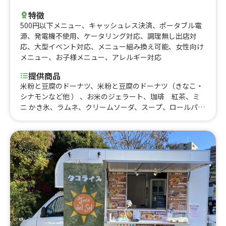
特徴
500円以下メニュー
、
キャッシュレス決済
、
ポータブル電
源
、
発電機不使用
、
ケータリング対応
、
調理無し出店対
応
、
大型イベント対応
、
メニュー組み換え可能
、
女性向け
メニュー
、
お子様メニュー
、
アレルギー対応
提供商品
米粉と豆腐のドーナツ、米粉と豆腐のドーナツ（きなこ・
シナモンなど他 ） 、お米のジェラート、珈琲 紅茶、ミ
ニ かき氷、ラムネ、クリームソーダ、スープ、ロールパン
(おかず系・おやつ系）