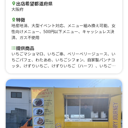
出店希望都道府県
大阪府
特徴
地産地消
、
大型イベント対応
、
メニュー組み換え可能
、
女
性向けメニュー
、
500円以下メニュー
、
キャッシュレス決
済
、
ガス不使用
提供商品
いちごマショマロ、いちご串、ベリーベリージュース、い
ちごパフェ、わたあめ、いちごシフォン、自家製パンナコ
ッタ、けずりいちご、けずりいちご（ハーフ）、いちごジ
ェラート、生シロップかき氷、いちごスムージー、いちご
ジュース、いちごソーダ、ベリーベリースムージー、チョ
コがけいちご、マシュマロチョコ、いちごケーキ、いちご
大福、いちごバウム、いちごあめ