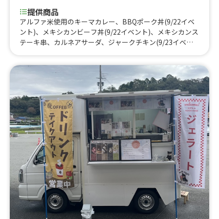
提供商品
アルファ米使用のキーマカレー、BBQポーク丼(9/22イベ
ント)、メキシカンビーフ丼(9/22イベント)、メキシカンス
テーキ串、カルネアサーダ、ジャークチキン(9/23イベン
ト)、マグロポキボウル【学割1000】、高知タコス、生ゆ
ずスカッシュ、生ジンジャーエール、すだちスプリッツァ
ー、馬路村ゆずの村ポン酢、生ゆずサワー、生しょうがサ
ワー、藁焼きカツオ丼、カツオの塩藁焼き、グラスワイン
（赤・白・泡）、コロナ エクストラ、タコライス【09/23
イベント】、ムール貝のスチーム、バーニャカウダ風サラ
ダ、オリーブとドライトマトのマリネ、タコス&スープセ
ット、いちごミルクスムージー、抹茶グリーンスムージ
ー、ミネストローネ、タコミートライス、ホットいちごア
ーモンドミルク、ホットアップルサイダー、タコスコンボ
（3ピース）、タコス1ピース、タコス［1ピース］3/8イベ
ント、クラムチャウダーブレッド、チーズステーキ、ハワ
イアンサン、コナビール、サーモンロミロミ、サーモンポ
キボウル【学割】、カツオポキボウル、チーズステーキオ
ーバーライス【3/20イベント】、キャンディースモークチ
ーズ、薫製ミックスナッツ、スモークサーモンとクリーム
チーズのパテ、チーズ3種、ハモンセラーノ、ハモンセラ