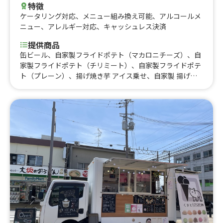
特徴
ケータリング対応
、
メニュー組み換え可能
、
アルコールメ
ニュー
、
アレルギー対応
、
キャッシュレス決済
提供商品
缶ビール、自家製フライドポテト（マカロニチーズ）、自
家製フライドポテト（チリミート）、自家製フライドポテ
ト（プレーン）、揚げ焼き芋 アイス乗せ、自家製 揚げ焼
き芋、フライドポテト（自家製チリミート乗せ）、苺チョ
コメロンパンアイス、レモネード（水割・ソーダ割）、自
家製苺ドリンク各種、炭焼きアイスカフェオレ、炭焼きア
イスコーヒー、コーラ、オレンジジュース、棒棒鶏丼（自
家製ナムルを添えて）、旨辛よだれ鶏丼（自家製ナムルを
添えて）、鶏肉飯(ジーローハン)、シトラスパイン、トロ
ピカルピンクグレープフルーツ、紫陽花ドリンク各種、フ
ライドポテト、こだわり酒場のレモンサワー、さつまいも
ミニドーナツ、手作りフライドポテト各種、さつまいもチ
ップス、自家製さつまいもフライ、オリジナルフロート、
桜レモンスカッシュ、桜レモネード、メロンパンハニーチ
ーズ、スモアバター焼き芋、焼き芋ハニーバター、焼き芋
ハニーチーズ、焼き芋ブリュレ、焼き芋とアイス、オーブ
ン焼き芋、超本格！ふわふわかき氷各種、角ハイボール、