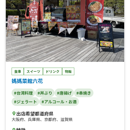
食事
スイーツ
ドリンク
物販
媽媽菜館六花
#台湾料理
#丼ぶり
#唐揚げ
#串焼き
#ジェラート
#アルコール・お酒
出店希望都道府県
大阪府
、
兵庫県
、
京都府
、
滋賀県