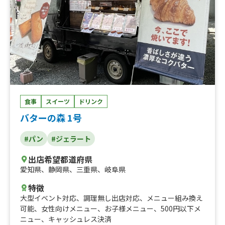
食事
スイーツ
ドリンク
バターの森 1号
#パン
#ジェラート
出店希望都道府県
愛知県
、
静岡県
、
三重県
、
岐阜県
特徴
大型イベント対応
、
調理無し出店対応
、
メニュー組み換え
可能
、
女性向けメニュー
、
お子様メニュー
、
500円以下メ
ニュー
、
キャッシュレス決済