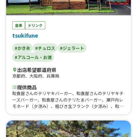
食事
ドリンク
tsukifune
#かき氷
#チュロス
#ジェラート
#アルコール・お酒
出店希望都道府県
京都府
、
大阪府
、
兵庫県
提供商品
和食屋さんのテリヤキバーガー、和食屋さんのテリヤキチ
ーズバーガー、和食屋さんのテリたまバーガー、瀬戸内レ
モネード（夕涼み）、粗びき生フランク（夕涼み）、和食
やさんのチーズテリたまバーガー、瀬戸内レモンハイボー
ル（夕涼み）、缶ビール（夕涼み）、チュロス(夕涼
み）、瀬戸内レモンかき氷（夕涼み）、かき氷（夕涼
み」）、サツマイモスティックハニーバター、焼き芋ブリ