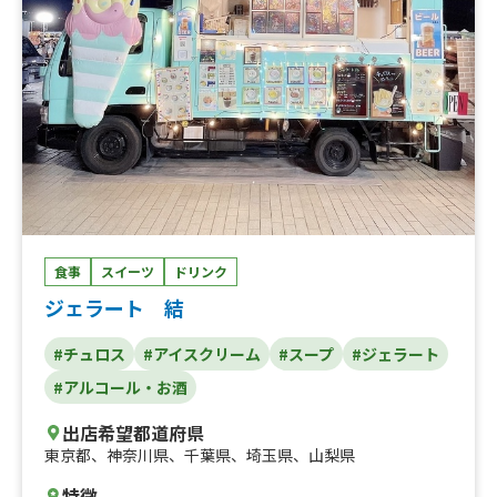
ク丼、ザンギ、季節のスープ、季節のジェラート、ティラ
ミス、生ビール、カクテル
食事
スイーツ
ドリンク
ジェラート 結
#チュロス
#アイスクリーム
#スープ
#ジェラート
#アルコール・お酒
出店希望都道府県
東京都
、
神奈川県
、
千葉県
、
埼玉県
、
山梨県
特徴