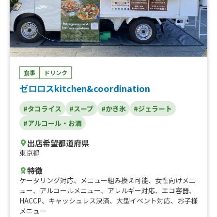
食事
ドリンク
ゼロロスkitchen&coordination
#タコライス
#スープ
#かき氷
#ジェラート
#アルコール・お酒
出店希望都道府県
東京都
特徴
ケータリング対応
、
メニュー組み換え可能
、
女性向けメニ
ュー
、
アルコールメニュー
、
アレルギー対応
、
エコ容器
、
HACCP
、
キャッシュレス決済
、
大型イベント対応
、
お子様
メニュー