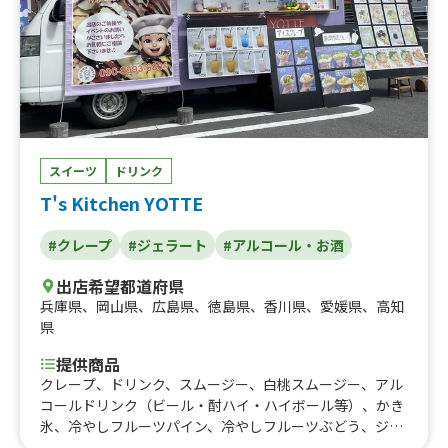
ープのセット、パーコー飯（台湾とんかつ）と中華スープ
のセット、でかでか！モチモチ水餃子（3個）、酸辣湯
（サンラータン）、紫菜鶏蛋湯（海苔と玉子のスープ）
スイーツ
ドリンク
T's Kitchen YOTTE
#クレープ
#ジェラート
#アルコール・お酒
出店希望都道府県
兵庫県
、
岡山県
、
広島県
、
徳島県
、
香川県
、
愛媛県
、
高知
県
提供商品
クレープ、ドリンク、スムージー、白桃スムージー、アル
コールドリンク（ビール・酎ハイ・ハイボール等）、かき
氷、冷やしフルーツパイン、冷やしフルーツぶどう、ジェ
ラート、アイスクリーム、フライドポテト、フランクフル