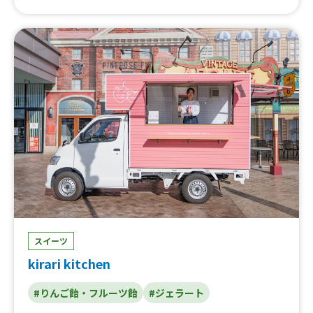
ップ、焦がしキャラメルジェラート、焼き芋ブリュレ、熟
成プレミアム 極蜜焼き芋、焼き芋ジェラート、oimodoカ
ップ
スイーツ
kirari kitchen
#りんご飴・フルーツ飴
#ジェラート