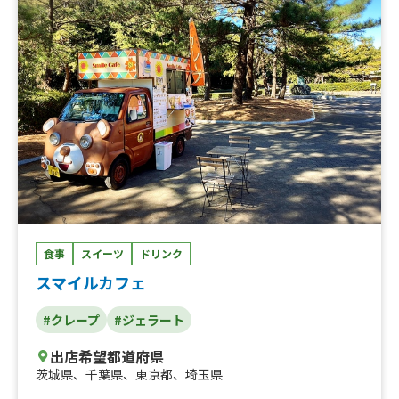
ュレ、カレーまぜうどん、オーガニックコーヒー、果肉入
りフワ雪かき氷、チュロス、粗びき生フランク、豚汁、ビ
ール、レモンサワー、ハイボール、オニオンリング、ポテ
トフライ、瀬戸内レモネード、チキンナゲット、おむすび
サンド、とろ〜り卵のオムライス
食事
スイーツ
ドリンク
スマイルカフェ
#クレープ
#ジェラート
出店希望都道府県
茨城県
、
千葉県
、
東京都
、
埼玉県