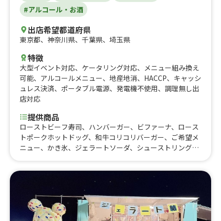
#アルコール・お酒
出店希望都道府県
東京都
、
神奈川県
、
千葉県
、
埼玉県
特徴
大型イベント対応
、
ケータリング対応
、
メニュー組み換え
可能
、
アルコールメニュー
、
地産地消
、
HACCP
、
キャッシ
ュレス決済
、
ポータブル電源
、
発電機不使用
、
調理無し出
店対応
提供商品
ローストビーフ寿司、ハンバーガー、ビファーナ、ロース
トポークホットドッグ、和牛コリコリバーガー、ご希望メ
ニュー、かき氷、ジェラートソーダ、シューストリングポ
テト、チュロス、炙りチャーシュー丼、チリチーズホット
ドッグ、牛すじカレー、紫ロングポテト、おつまみロース
トポーク（グリル野菜付き）、ローストビーフバーガー、
おつまみローストビーフ（グリル野菜付き）、低温調理ロ
ーストポーク丼 大学用、低温調理ローストビーフ丼 大
学用、ドリンク、米ジェラート、幸重(岡山県産藤原牛使
用)、低温調理ローストビーフ丼、低温調理ローストポー