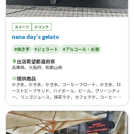
ーノ＆チーズ、ガパオライス【学割700】、スモークチー
ズポテトサラダ、いぶりがっこ＆クリームチーズ、ロース
トビーフ、イベリコ豚のグリル、アサイージェラートボウ
ル、レインボーわたあめ、レモンサワー、BBQポークピタ
スイーツ
ドリンク
サンド、チーズステーキピタサンド、クラフトビール、ホ
nana day's gelato
ットチョコレート、具沢山クラムチャウダー、ピタサンド
（チーズステーキ）、静岡おでん5種、ワカモレ＆チップ
ス、ゼットネイビーモヒート、DECO☆大根もち、ブルス
#焼き芋
#ジェラート
#アルコール・お酒
ケッタ、アボたまタコライス、ハナショウブムラサキカク
出店希望都道府県
テル、ストリームイエローカクテル、東京湾のパエーリ
兵庫県
、
大阪府
、
和歌山県
ャ、ガパオライス、ジャンバラヤ、アボたまポークライ
ス、ジャークチキンケバブ、本日のスムージー、海と太陽
提供商品
のパエーリャ、タコライス【学割700】、ソフトドリンク
かき氷、かき氷、かき氷、コーヒーフロート、かき氷、ロ
各種、デルソルサラダ、本日のスープ、ハイボール、モヒ
ーストビーフサンド、ハイボール、ビール、グリーンティ
ート、ビール、ナチョス、ピタサンド(ジャークチキン)、
ー、リンゴジュース、抹茶ラテ、カフェラテ、コーヒー、
ピタサンド(タコス)、イタリアンソーダ、ラムネ、キッズ
イタリアンジェラートダブル、焼き芋ブリュレwithジェラ
タコライス、オリジナルジャグカクテル、ガーリックシュ
ート、焼き芋塩バター、イタリアンジェラート ダブル、
リンプ 6尾、ガーリックシュリンプ 4尾、ジャークチキン
✖️焼き芋ハニーチーズ、焼き芋ハニーチーズ、✖️焼き芋ブ
ラージ、ジャークチキン レギュラー、かき氷、ランチパエ
リュレ、焼き芋ブリュレ、焼き芋、イタリアンジェラート
ーリャ、本日のパエーリャ、タコグランデ、タコ デルソ
ル、基本のタコライス