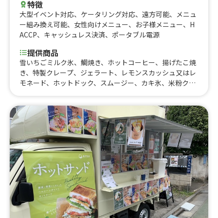
特徴
大型イベント対応
、
ケータリング対応
、
遠方可能
、
メニュ
ー組み換え可能
、
女性向けメニュー
、
お子様メニュー
、
H
ACCP
、
キャッシュレス決済
、
ポータブル電源
提供商品
雪いちごミルク氷、鯛焼き、ホットコーヒー、揚げたこ焼
き、特製クレープ、ジェラート、レモンスカッシュ又はレ
モネード、ホットドック、スムージー、カキ氷、米粉クレ
ープ、クマボトルのタピオカドリンク、ワッフルサンド