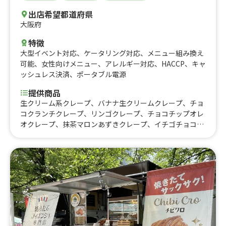
出店希望都道府県
大阪府
特徴
大型イベント対応
、
ケータリング対応
、
メニュー組み換え
可能
、
女性向けメニュー
、
アレルギー対応
、
HACCP
、
キャ
ッシュレス決済
、
ポータブル電源
提供商品
生クリーム系クレープ、バナナ生クリームクレープ、チョ
コクランチクレープ、リンゴクレープ、チョコチップオレ
オクレープ、抹茶マロンあずきクレープ、イチゴチョコク
レープ、さくらクレープ、てりたまチキンクレープ、タコ
ス風クレープ、ソーセージツナ、ハムツナサラダ、ハムサ
ラダ、ツナサラダ、ホットクレープ、和風白玉あずきクレ
ープ、ジェラートアイスクリーム、フレーバーミルク、買
取用メニュー、アイスドリンク、アイスクリームトッピン
グ、コーンスープ、ドリンク、カキ氷