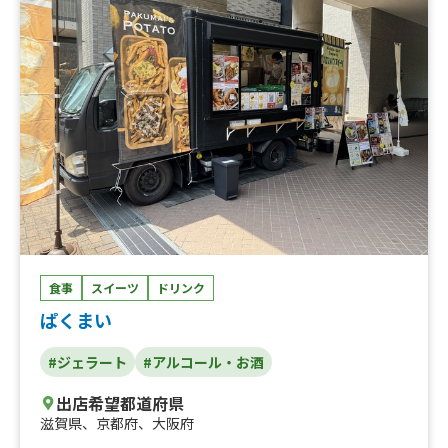
チーズドッグ、チーズドッグ ソーダセット、チーズドッ
グ コーヒーセット、チリチーズドッグ、チリチーズドッ
グ ソーダセット、チリチーズドッグ コーヒーセット、
チキンスティック、焼き芋、やきいも アイスのせ、焼き
芋ブリュレ、焼き芋ブリュレ アイスのせ、冷凍やきい
も、冷凍やきいも アイスのせ、コーヒー、イタリアンソ
ーダ、イタリアンクリームソーダ、ビール、ホットワイ
ン、プレミアムシルクアイス、シルクアイス
食事
スイーツ
ドリンク
ぱくまい
#ジェラート
#アルコール・お酒
出店希望都道府県
滋賀県
、
京都府
、
大阪府