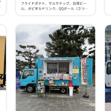
ネードポテト、焼きそば、自分で作る綿あ
マ
フライドポテト、サルサドッグ、台湾ビー
め、自分で作るかき氷！、イエローバーガ
ビ
ル、タピオカドリンク、QQボール（さつま
ー、グリーンバーガー、ブラックバーガー、
いもドーナツ）、甕(かめ)焼き芋、絹の蜜玉
ピンクハンバーガー、600円！台湾丼、600
ビ
(小玉焼き芋)、焼き芋ブリュレ、蜜芋ラテ、
円！そぼろ丼、600円！しょうが焼き丼、60
シ
蜜芋ポタージュ、ロングポテト、おしるこ
0円！ネギ塩豚丼、600円！無水キーマカレ
レ
(白玉入り)、甘酒（酒麹）、豚汁、生フラン
ー、600円！タコライス、ジビエバーガーポ
、
ク、かき氷、バラ焼きケバブ、つぶつぶアイ
テトフライセット、キーマカツカレー、星形
ー
ス、マッサマンカレー、バラ焼き丼、厚切り
ミニワッフル！ アイス付！、色と味を選べ
、
タンステーキ串、グァバジュース・マンゴー
るノンアルカクテル、バニラアイス、飲むシ
麻
ジュース、生ビール（キリン一番搾り）、ハ
ョートケーキ、果肉たっぷり！ホイップ苺ミ
カ
イボール（ブラックニッカ）、竹炭焙煎コー
ルク、喫茶店のメロンソーダ、モツの煮込
ー
ヒー(ホットコーヒー、アイスコーヒー)、紅
み、クラフトビール3種飲み比べセット、メ
茶・ハーブティー、ラムネ、清涼飲料水
ロンソーダサワー、生マンゴーサワー、日本
自
酒 ３種飲み比べセット、マッケンチーズ
マカロニ&チーズ、たこ焼き（6個）、ジビ
ダ
エコロッケ食べ比べセット（鹿と猪）、生姜
バ
焼き弁当、チキンアンドチップス、フライド
ポテト、無水キーマカレー、アングラバーガ
ジ
ー、レモンサワー、角ハイボール、スーパー
シ
ドライ生ビール、生マンゴージュース、喫茶
リ
店のクリームメロンソーダ、チーズタルト、