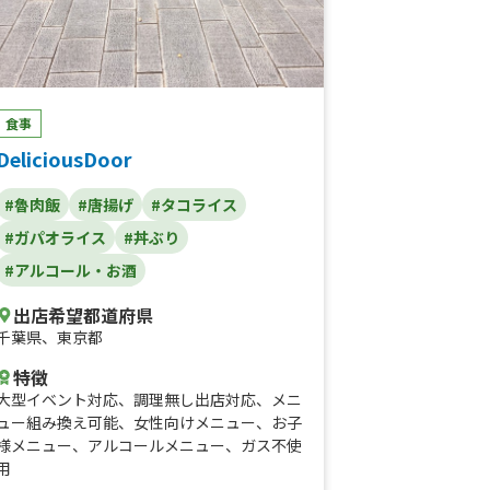
食事
DeliciousDoor
#魯肉飯
#唐揚げ
#タコライス
#ガパオライス
#丼ぶり
#アルコール・お酒
出店希望都道府県
千葉県
、
東京都
特徴
大型イベント対応
、
調理無し出店対応
、
メニ
ュー組み換え可能
、
女性向けメニュー
、
お子
様メニュー
、
アルコールメニュー
、
ガス不使
用