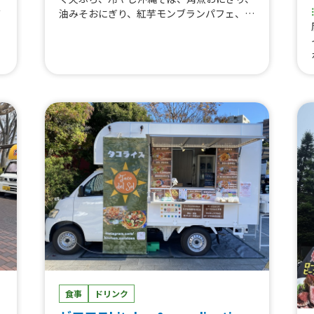
油みそおにぎり、紅芋モンブランパフェ、氷
バ
マンゴーパフェ、沖縄氷ぜんざい、かき氷、
豚バラ玉子丼、生搾り紅芋モンブラン、じゅ
ツ
ーしぃ(沖縄風炊き込みご飯)2個、沖縄そ
ば、タコライス、タコラップ、ポーク卵のお
ン
にぎり、サーターアンダギー(3個入り)
レ
バ
ク
、
食事
ドリンク
ボ