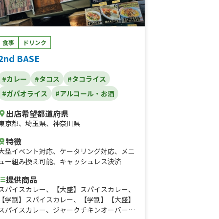
ョム、てりまよ、にんにく醤油、バーベキュ
ー、チキン南蛮)、あったかチキンコンソメ
スープ、いもっプル、たこ焼き(8個入り)、
沖縄黒糖ぜんざい、揚げパン各種(沖縄黒
糖、きなこ、シュガー、シナモン、メープ
食事
ドリンク
ル)、アイス揚げパン(きなこ、シュガー、シ
2nd BASE
ナモン、沖縄黒糖)、さつまいもとアイス、
チュロス2本、アイスチュロス、フライドポ
#カレー
#タコス
#タコライス
テト、ドリンク(メロンソーダ、レモンスカ
#ガパオライス
#アルコール・お酒
ッシュ、コーヒー、コーラ、水、お茶)、タ
コライス、かき氷、沖縄タコス、タコライ
出店希望都道府県
ス、極ふゎ揚げパン、ホットドッグ(ケチャ
東京都
、
埼玉県
、
神奈川県
ップ&マスタード、BBQ、ガーリック、てり
まよ、ヤンニョム、サルサ)、おつまみバゲ
特徴
ット、贅沢アイス揚げパン、さつまいもとア
大型イベント対応
、
ケータリング対応
、
メニ
イス
ュー組み換え可能
、
キャッシュレス決済
提供商品
スパイスカレー、【大盛】スパイスカレー、
【学割】スパイスカレー、【学割】【大盛】
スパイスカレー、ジャークチキンオーバーラ