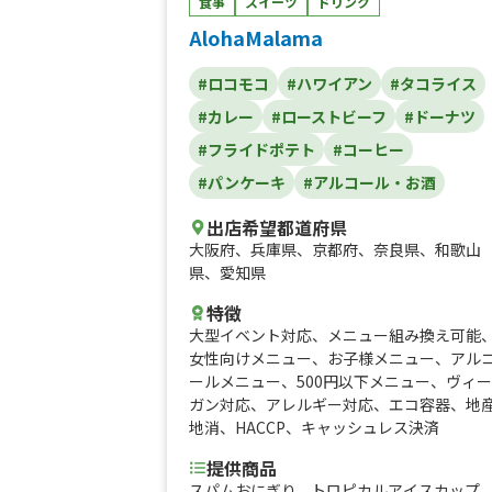
ッキー、カシスソーダ、カシスバック
食事
スイーツ
ドリンク
AlohaMalama
#ロコモコ
#ハワイアン
#タコライス
#カレー
#ローストビーフ
#ドーナツ
#フライドポテト
#コーヒー
#パンケーキ
#アルコール・お酒
出店希望都道府県
大阪府
、
兵庫県
、
京都府
、
奈良県
、
和歌山
県
、
愛知県
特徴
大型イベント対応
、
メニュー組み換え可能
女性向けメニュー
、
お子様メニュー
、
アル
ールメニュー
、
500円以下メニュー
、
ヴィー
ガン対応
、
アレルギー対応
、
エコ容器
、
地
地消
、
HACCP
、
キャッシュレス決済
提供商品
スパムおにぎり、トロピカルアイスカップ