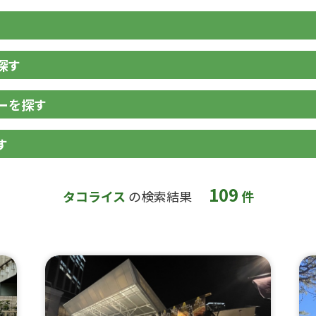
探す
ーを探す
す
109
タコライス
の検索結果
件