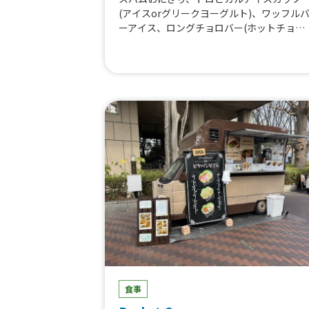
(アイスorグリークヨーグルト)、ワッフル
ーアイス、ロングチョロバー(ホットチョコ
ディップ)、フルーツMIXジュース、フルー
100%ジュース、ロングチョロバー、アイス
クリーム、ハワイアンクレープ、ハワイア
パンケーキ(ダブル:2枚)、パフェ、牛やきに
くレモン、大きなジューシーたまご焼きプ
ート、チキンオーバーライス(ミディアムサ
イズ)、炙りポキ(ミディアムサイズ)、オー
ガニックアサイーボウル(ミディアムサイ
ズ)、ハワイアンカップパンケーキ(アイスの
せ)、ハワイアンカップパンケーキ(バニラ生
クリーム)、ロングチョロバー(アイスの
せ)、ワッフルサンド、BBQポークプレー
ト、ロコモコカレープレート、チキンオー
ーライス、牛ステーキプレート、ガーリッ
アヒステーキプレート、炙りポキプレート
チョコレートドリンク(HOT・ICE)、ロング
チョロバー、ミックスナッツ、チキンソテ
ー、国産根菜の筑前煮、アヒ(マグロ)ステー
食事
キ、紅芋コロッケ、オーガニックアサイー