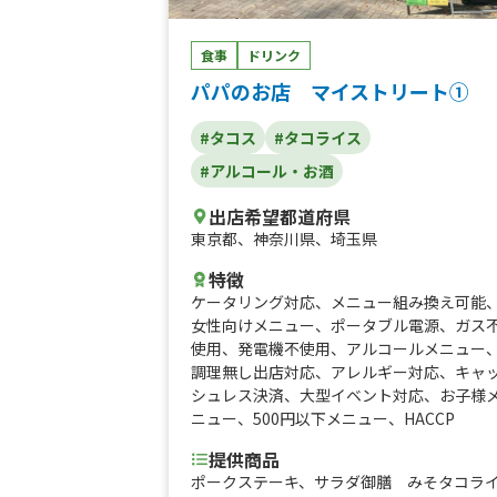
ル(ホイップ+キャラメルソース)、ワッフル
ボウル(ホイップ+ストロベリーソース)、ワ
食事
ドリンク
ッフルボウル(ホイップ+ブルーベリーソー
ス)、ワッフルボウル(ホイップ+バナナ+チ
パパのお店 マイストリート①
コソース)、ワッフルボウル(ホイップ+バナ
ナ+キャラメルソース)、ワッフルボウル(ホ
#タコス
#タコライス
イップ+ミックスベリー)、ワッフルボウル
#アルコール・お酒
(ホイップ+オレオ+チョコソース)、ワッフ
ボウル(ホイップ+ブラウニー+チョコソー
出店希望都道府県
ス)、ワッフルボウル(ホイップ+プリン)、ツ
東京都
、
神奈川県
、
埼玉県
ナ+キャベツ+マヨワッフルボウル、スクラ
ンブルエッグ+ハムボウル、照り焼きチキン
特徴
+キャベツ+マヨボウル
ケータリング対応
、
メニュー組み換え可能
女性向けメニュー
、
ポータブル電源
、
ガス
使用
、
発電機不使用
、
アルコールメニュー
調理無し出店対応
、
アレルギー対応
、
キャ
シュレス決済
、
大型イベント対応
、
お子様
ニュー
、
500円以下メニュー
、
HACCP
提供商品
ポークステーキ、サラダ御膳 みそタコラ