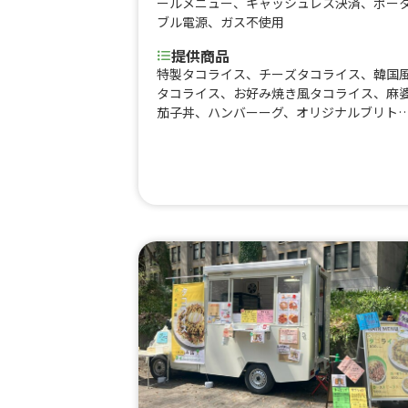
ールメニュー
、
キャッシュレス決済
、
ポー
ブル電源
、
ガス不使用
提供商品
特製タコライス、チーズタコライス、韓国
タコライス、お好み焼き風タコライス、麻
茄子丼、ハンバーーグ、オリジナルブリト
ー、オリジナルチーズブリトー、オリジナ
ホットブリトー、スモークチキンブリトー
お出汁香るわかめうどん、お出汁香るたぬ
うどん、カルボナーラうどん、豚汁、ジン
ャーポーク丼、イエローカレー、コーンス
プ、ふりふりポテト、ワッフルカップ、【
限定】カップマフィン〜さくらソース〜、
ップマフィン、カップタコス、手焼きワッ
ルカップ、かき氷、おつまみ各種、チュロ
ス、海鮮もちもち水餃子、コリコリ軟骨入
鶏つくね、ホットドリンク、ドリンク、ペ
トラムネ、アルコール各種、ドリロコス、
こんにゃく、ジューシーなソーセージ、ワ
フルボウル(タコスワッフル)、ワッフルボウ
ル(ホイップ+チョコソース)、ワッフルボウ