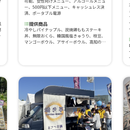
タ
可能
、
女性向けメニュー
、
アルコールメニュ
ー
、
500円以下メニュー
、
キャッシュレス決
済
、
ポータブル電源
提供商品
風
婆
冷やしパイナップル、炭焼鶏ももステーキ
丼、無限おくら、韓国風塩きゅうり、枝豆、
ル
マンゴーボウル、アサイーボウル、高知のソ
、
ウルフード ジャン麺、香薫ボロネーゼチー
き
ズドッグ、カットパイン、抹茶ラテ、香薫ホ
ジ
ットドッグ⑦、マンゴースムージー、香薫ホ
ー
ットドッグ チーズ、香薫ホットドッグ ボ
春
ロネーゼ、冷酒1合、冷たい白玉ぜんざい、
カ
桜のビスケッティー、イチゴ練乳パフェ、世
フ
界で1番売れているソーセージを使ったフラ
ンクフルト、豚せんべい、香薫ホットドッ
り
グ フライドポテトセット、アイスティー、
ッ
ホットティー、桜葉入りピンクのわらび餅、
玉
豚汁おにぎりセット、香薫ホットドッグ フ
ッ
ライドポテト ドリンクセット、香薫ホット
ドッグ サルサソース、香薫ホットドッグ
プレーン、たぬきつね蕎麦、豚汁、から揚げ