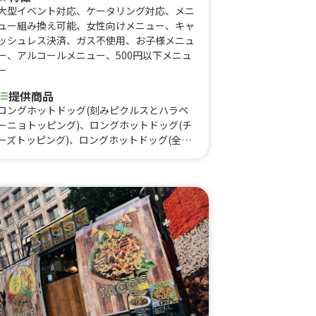
大型イベント対応
、
ケータリング対応
、
メニ
ュー組み換え可能
、
女性向けメニュー
、
キャ
ッシュレス決済
、
ガス不使用
、
お子様メニュ
ー
、
アルコールメニュー
、
500円以下メニュ
ー
提供商品
ロングホットドッグ(刻みピクルスとハラペ
ーニョトッピング)、ロングホットドッグ(チ
ーズトッピング)、ロングホットドッグ(全部
盛り)、極ふゎ揚げパン(きなこ、シュガー、
シナモン、黒糖、メープル)、おつまみバゲ
ット(ガリバタ、明太マヨ、チーズマヨ)、ア
イス揚げパン(きなこ、シュガー、シナモ
ン、黒糖、メープル)、ソフトドリンク(水、
お茶、コーヒー、メロンソーダ、レモンスカ
ッシュ、コーラ)、アルコール(ビール、ハイ
ボール、レモンサワー)、揚げパンとチキン
ドッグセット、ドッグセットメニュー、極ふ
ゎ揚げパンセット、満足Aセット、満足Bセ
ット、シェアセット、チキンドッグ(ヤンニ