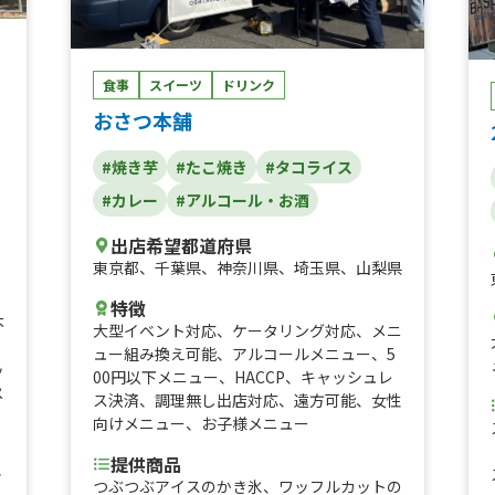
棒、アメリカで大人気のフライドオレオ、肉
まん、蜜焼き芋、生姜ラーメン、世界で1番
美味しいと言われているソーセージを使った
ョ
ホットドッグ、ジビエ 猪のコロッケ、ジビ
食事
スイーツ
ドリンク
エ 鹿のコロッケ、ジビエ 鹿のメンチ、さ
おさつ本舗
つまいもチップス、具沢山台湾パイナップル
ジュース、具沢山台湾マンゴージュース、生
#焼き芋
#たこ焼き
#タコライス
ル
イチゴの果実氷、塩焼きそば、屋台焼きそ
ば、⑧ロコモコ丼、日本式チキンケバブサン
#カレー
#アルコール・お酒
ドor丼、チキングリーンカレー、チキンと
出店希望都道府県
茄子のグリーンカレー、生フルーツスティッ
東京都
、
千葉県
、
神奈川県
、
埼玉県
、
山梨県
ク、わらび餅、かけ放題セルフシロップかき
氷、星型ワッフル&バニラアイス、チョコワ
、
特徴
ッフル&バニラアイス、特製辛口ジンジャエ
不
大型イベント対応
、
ケータリング対応
、
メニ
ール、アイスカフェラテ、チョコバナナ、ワ
、
ュー組み換え可能
、
アルコールメニュー
、
5
ンコイン チキンのトマト煮丼、ワンコイン
ッ
00円以下メニュー
、
HACCP
、
キャッシュレ
親子丼、親子丼、ワンコイン ロコモコ丼、
メ
ス決済
、
調理無し出店対応
、
遠方可能
、
女性
チキンのトマト煮丼、ロコモコ丼 ⑦、特製
向けメニュー
、
お子様メニュー
辛口ジンジャエール、アイスカフェラテ、し
ょうが焼き丼、ネギ塩豚丼、かき氷（自由シ
提供商品
ロップ、練乳もOK）、ロングポテト、トル
イ
つぶつぶアイスのかき氷、ワッフルカットの