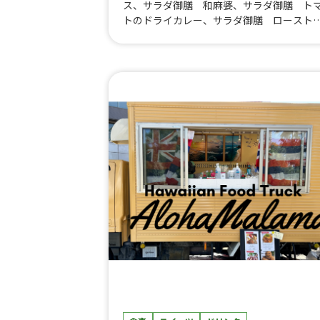
ス、サラダ御膳 和麻婆、サラダ御膳 ト
トのドライカレー、サラダ御膳 ロースト
ーフ、みそタコライス、花椒香る 和麻婆
丼、トマトのドライカレー、特製ロースト
ーフ丼、和風ガパオライス、豚くし、旨ダ
塩焼そば、フランクフルト、みそタコス、
モンチキンタコス、ローストビーフタコス
ウィンナータコス、ウィンナータコス チ
ズ、ウィンナータコス フライドオニオン
みそタコナチョス、ワカモレナチョス、和
婆麺、ホットドッグ、自家製レモネードス
ッシュ、自家製レモネード、トロピカルソ
ダ、抹茶ラテ、アイスコーヒー、アイスラ
テ、かき氷、トロピカルかき氷、ビール、
家製レモンビア、レモンサワー、ハイボー
ル、わんちゃんタコボウル、クラムチャウ
ー、いもタコ、金蜜芋、蜜芋プリン、蜜芋
スクチーズケーキ、スパークリングコーヒ
ー、抹茶練乳かき氷、抹茶チョコかき氷、
ンジャーハイボール、自家製レッドアイ、
ャンディガフ、カシスビア、自家製カシス