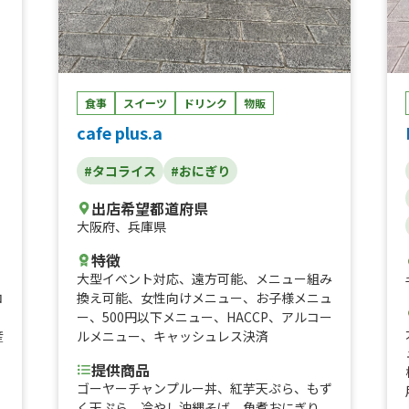
マカロン、ジビエ 鹿メンチバーガー、ワン
コイン 台湾丼、ワンコイン そぼろ丼、ジ
ビエ 猪コロッケバーガー、ジビエ 鹿コロ
ッケバーガー、レッドチキンバーガー、スパ
イシーチキンステーキ弁当、チョコワッフ
食事
スイーツ
ドリンク
物販
ル、ワッフル、チュロス、カフェラテ、アイ
cafe plus.a
スコーヒー、ホットコーヒー、アングラスパ
イシーチキンステーキ、エッグカステラ焼
き、ワンコイン 生姜焼き丼、ワンコイン
#タコライス
#おにぎり
唐揚げ丼、ワンコイン ヘルシー鶏むねサラ
出店希望都道府県
ダ、ワンコイン タコライス丼、ワンコイ
大阪府
、
兵庫県
ン ネギ塩豚丼、ワンコイン 無水キーマカ
レー丼、国内外のクラフトビール、十条のB
特徴
級グルメ からし焼き、濃厚クラムチャウダ
大型イベント対応
、
遠方可能
、
メニュー組み
、
ー、ポトフ、タコライス、昭和のホットドッ
換え可能
、
女性向けメニュー
、
お子様メニュ
コ
ク、タルタルチキンバーガー
ー
、
500円以下メニュー
、
HACCP
、
アルコー
ルメニュー
、
キャッシュレス決済
産
提供商品
ゴーヤーチャンプルー丼、紅芋天ぷら、もず
く天ぷら、冷やし沖縄そば、角煮おにぎり、