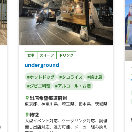
食事
スイーツ
ドリンク
underground
#ホットドッグ
#タコライス
#焼き鳥
#ジビエ料理
#アルコール・お酒
出店希望都道府県
東京都
、
神奈川県
、
埼玉県
、
栃木県
、
茨城県
特徴
、
大型イベント対応
、
ケータリング対応
、
調理
コ
無し出店対応
、
遠方可能
、
メニュー組み換え