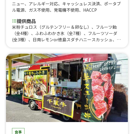
ニュー
、
アレルギー対応
、
キャッシュレス決済
、
ポータブ
ル電源
、
ガス不使用
、
発電機不使用
、
HACCP
提供商品
米粉チュロス（グルテンフリー＆卵なし）、フルーツ飴
（全4種）、ふわふわかき氷（全7種）、フルーツソーダ
(全3種）、日南レモンor徳島スダチハニースカッシュ、米
粉チュロドック、ハーブソーセージ、牛カルビ串、もちも
ちポテト（プレーン）、もちもちポテト（トッピング）
食事