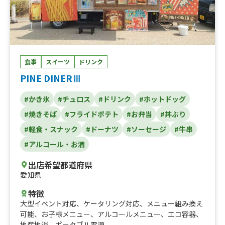
ル、オリジナルソーダドリンク、アルコール類、ガパオラ
イス、角煮ルーロー丼、バターチキンカレー、焼肉丼
食事
スイーツ
ドリンク
PINE DINERⅢ
#かき氷
#チュロス
#ドリンク
#ホットドッグ
#焼きそば
#フライドポテト
#お弁当
#丼ぶり
#軽食・スナック
#ドーナツ
#ソーセージ
#牛串
#アルコール・お酒
出店希望都道府県
愛知県
特徴
大型イベント対応
、
ケータリング対応
、
メニュー組み換え
可能
、
お子様メニュー
、
アルコールメニュー
、
エコ容器
、
地産地消
、
ポータブル電源