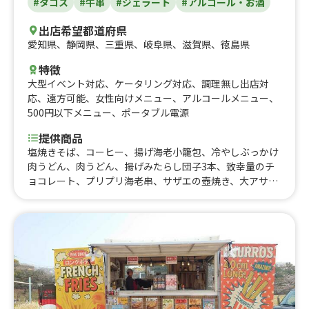
#タコス
#牛串
#ジェラート
#アルコール・お酒
出店希望都道府県
愛知県
、
静岡県
、
三重県
、
岐阜県
、
滋賀県
、
徳島県
特徴
大型イベント対応
、
ケータリング対応
、
調理無し出店対
応
、
遠方可能
、
女性向けメニュー
、
アルコールメニュー
、
500円以下メニュー
、
ポータブル電源
提供商品
塩焼きそば、コーヒー、揚げ海老小籠包、冷やしぶっかけ
肉うどん、肉うどん、揚げみたらし団子3本、致幸量のチ
ョコレート、プリプリ海老串、サザエの壺焼き、大アサリ
の浜焼き、冷やしきゅうり1本漬け、フラッペ、みかん
缶、イカの丸揚げ、大鶏拝（台湾からあげ）、タルタル海
老フライ、ガーリックシュリンプ、揚げみたらし団子、ア
サイーボウル、至極のアップルパイ、山盛りポテト、揚げ
たこ焼き、牛タン串、牛カルビ串、ホタテ串、かき氷、ロ
ングチュロス、フレンチトースト、からあげ、チキンタル
タルBOX、わらび餅ドリンク、ボールドーナツ、どうぶつ
のかき氷、飲むジェラート、ぶどう山椒香るタコスロー