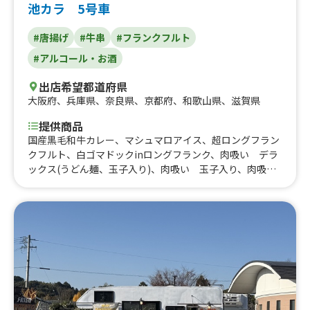
池カラ 5号車
#唐揚げ
#牛串
#フランクフルト
#アルコール・お酒
出店希望都道府県
大阪府
、
兵庫県
、
奈良県
、
京都府
、
和歌山県
、
滋賀県
提供商品
国産黒毛和牛カレー、マシュマロアイス、超ロングフラン
クフルト、白ゴマドックinロングフランク、肉吸い デラ
ックス(うどん麺、玉子入り)、肉吸い 玉子入り、肉吸
い うどん入り、肉吸い、国産黒毛和牛ホルモンカレー、
国産黒毛和牛ホルモン丼、牛ハラミ串、牛カルビ串、牛タ
ン串、十勝バーガー、玉子せんべい、生揚げフランク、堺
餃子、餃子バーグ、手羽先餃子、ホルモン焼きそば、ホル
モン焼き、果汁100％ パイナップルジュース 果肉入
り、フローズンフロート、フローズン、ひるぜん焼きそ
ば、ザンギVSジュウシーももから 食べ比べ ポテト付
き、ザンギバーガー(単品)、冷凍みかん、、エメラルドパ
インフローズン、綾鷹&コーラ、コーラ、ファンタオレン