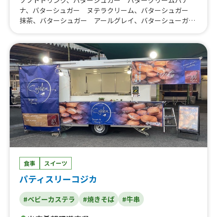
ナ、バターシュガー ヌテラクリーム、バターシュガー
抹茶、バターシュガー アールグレイ、バターシューガ
ー チョコ、バターシュガークレープ、かき氷、もちもち
ニョッキフライ、厚切りベーコンステーキ串、ばななじゅ
ーす抹茶、700円ばななじゅーすエスプレッソ、ばななじ
ゅーす600円、エスプレッソバナナジュース、ハワイアン
ソーダ、豚キムチサンド、アサイー、たまごサンド600
円、ベーコンチーズ500円、牛串、ホットチョコ、日替わ
りスープ、キャラメルソース入りチュロス、ベーコンチー
ズ、クリームソーダ、自家製レモネード、かき氷、チーズ
ステーキサンド、ねぎ塩豚、キャラメルナッツとクリーム
チーズ、ポテト、バナナジュース、エルビスサンド、厚焼
きたまごサンド、厚切りベーコンときのこバター、明太エ
ビアボガド、テリヤキチキンサンド
食事
スイーツ
パティスリーコジカ
#ベビーカステラ
#焼きそば
#牛串