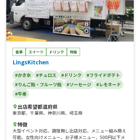
食事
スイーツ
ドリンク
物販
LingsKitchen
#かき氷
#チュロス
#ドリンク
#フライドポテト
#りんご飴・フルーツ飴
#ソーセージ
#レモネード
#牛串
出店希望都道府県
東京都
、
千葉県
、
神奈川県
、
埼玉県
特徴
大型イベント対応
、
調理無し出店対応
、
メニュー組み換え
可能
、
女性向けメニュー
、
お子様メニュー
、
500円以下メ