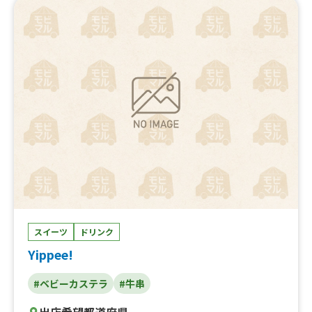
スイーツ
ドリンク
Yippee!
#ベビーカステラ
#牛串
出店希望都道府県