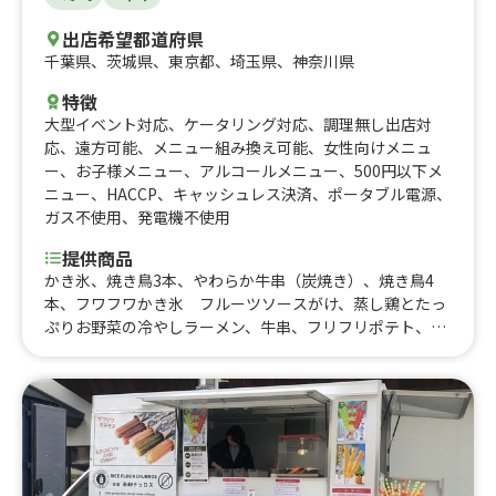
出店希望都道府県
千葉県
、
茨城県
、
東京都
、
埼玉県
、
神奈川県
特徴
大型イベント対応
、
ケータリング対応
、
調理無し出店対
応
、
遠方可能
、
メニュー組み換え可能
、
女性向けメニュ
ー
、
お子様メニュー
、
アルコールメニュー
、
500円以下メ
ニュー
、
HACCP
、
キャッシュレス決済
、
ポータブル電源
、
ガス不使用
、
発電機不使用
提供商品
かき氷、焼き鳥3本、やわらか牛串（炭焼き）、焼き鳥4
本、フワフワかき氷 フルーツソースがけ、蒸し鶏とたっ
ぷりお野菜の冷やしラーメン、牛串、フリフリポテト、レ
モンサワー、クレープ、綿菓子、ミートチーズポテト、肉
まぜそば、肉寿司2貫、カラフルソーダ、チーズがけ肉巻
きおにぎり、焼き鳥5本