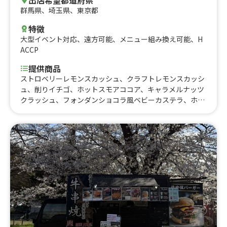
群馬県
、
埼玉県
、
東京都
特徴
大型イベント対応
、
遠方可能
、
メニュー組み換え可能
、
H
ACCP
提供商品
ストロベリーレモンスカッシュ、クラフトレモンスカッシ
ュ、削りイチゴ、ホットスモアココア、キャラメルナッツ
クラッシュ、フォンダンショコラ風ベビーカステラ、ホル
モン焼き、ハラミ串、ホットドリンク各種、牛タン串、ベ
ビーカステラ