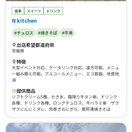
食事
スイーツ
ドリンク
N kitchen
#チュロス
#焼きそば
#牛串
出店希望都道府県
茨城県
特徴
大型イベント対応
、
ケータリング対応
、
遠方可能
、
メニュ
ー組み換え可能
、
アルコールメニュー
、
エコ容器
、
地産地
消
提供商品
ソフトクリーム5種、かき氷、霜降り牛タン串、ドリンク
各種、ドリンク各種、ロングチュロス、牛ハラミ串 ザク
ザクにんにくダレ、肉巻きおにぎり、那珂湊焼きそば