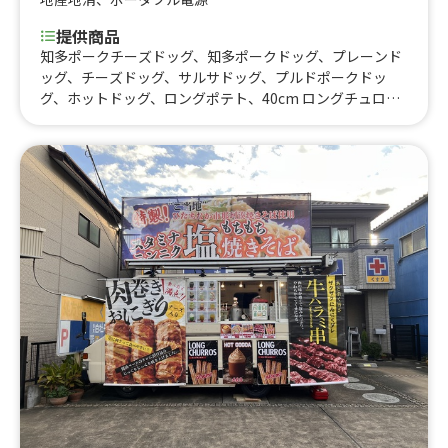
提供商品
知多ポークチーズドッグ、知多ポークドッグ、プレーンド
ッグ、チーズドッグ、サルサドッグ、プルドポークドッ
グ、ホットドッグ、ロングポテト、40cm ロングチュロ
ス、フランクフルト、牛タンコロッケ、ナタデココドリン
ク、知多ポークソーセージ、ミニアメリカンドッグ、アメ
リカンドーナツ、鴨南蛮丼、炙り鶏チャーシュー丼、ケイ
ジャンチキンプレート、プルドポークプレート、いちごけ
ずり、牛串、レモンサワー、角 ハイボール、ジムビーム
ハイボール、缶ビール、生ビール、ナタデココサワー、焼
きそば、ドリンク、かき氷、チリライスプレート、チリド
ッグ