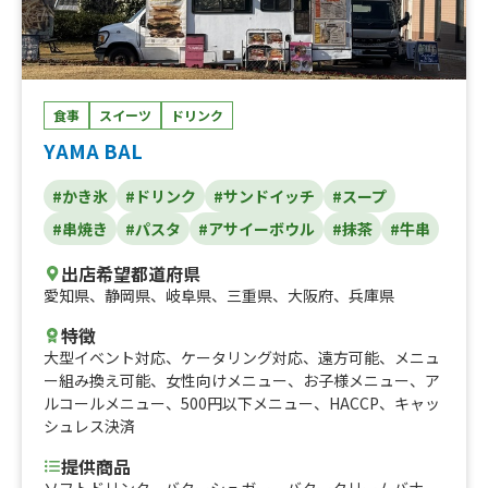
ジ、700ml ビックサイズ、池カラ&ジューシーももから、
食べ比べパック、池カラ 大、池カラ 中、九州熊本産
ジューシーももから 大、九州熊本産 ジューシーももか
ら 中、北海道札幌産王様のたれザンギ 大、北海道札幌
産王様のたれザンギ 中、王様のたれザンギバーガー ポ
食事
スイーツ
ドリンク
テト付き、冷凍ウォーター、ジャンボ唐コロ弁当、揚げた
こチーズボール、コーンスープ、クラムチャウダー、フラ
YAMA BAL
イドポテト、揚げフランク、揚げたこ焼き、ドーナッツポ
ップ、コットンキャンディー、カレーうどん、カレーライ
#かき氷
#ドリンク
#サンドイッチ
#スープ
ス、焼きそば、からあげ、池カラヌードル、チキンラーメ
#串焼き
#パスタ
#アサイーボウル
#抹茶
#牛串
ン、ドライゼロ、チューハイ、ハイボール、、ビール、か
き氷練乳、かき氷
出店希望都道府県
愛知県
、
静岡県
、
岐阜県
、
三重県
、
大阪府
、
兵庫県
特徴
大型イベント対応
、
ケータリング対応
、
遠方可能
、
メニュ
ー組み換え可能
、
女性向けメニュー
、
お子様メニュー
、
ア
ルコールメニュー
、
500円以下メニュー
、
HACCP
、
キャッ
シュレス決済
提供商品
ソフトドリンク、バターシュガー バタークリームバナ