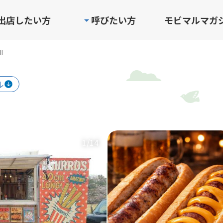
出店したい方
呼びたい方
モビマルマガ
Ⅲ
ル
1
/14