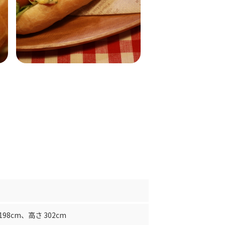
198cm
、
高さ 302cm