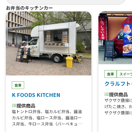
にわ黒牛ステ
提供商品
お弁当のキッチンカー
巻きおにぎり、
ぐるぐるウインナー、QQボール、生ビ
熟成ハラミ串
ール、ゆめかわひんやりスイーツ、豚
焼肉丼、大阪美
角煮丼、かき氷、ほっとスナック、か
美人カステラ2
す大根、ホットレモネード、唐揚げ、le
0個、チュロ
monade、つくねフリット、つくねカ
ーク焼きそば
レー、つくねライス
ェ、焼き鳥、
しパイン、な
ば、フランク
タン重、唐揚
こ焼き
食事
スイー
クラルフト
食事
提供商品
K FOODS KITCHEN
ザクザク唐揚
提供商品
げたこ焼き、
塩トントロ弁当、塩カルビ弁当、醤油
ザクザク唐揚
カルビ弁当、塩ロース弁当、醤油ロー
ス弁当、牛ロース弁当（バーベキュ
ー）、牛ロース弁当（おろし醤油）