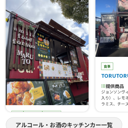
食事
TORUTOR
提供商品
ジョンソンヴ
入り）、レモ
ラミス、チー
はらみ焼肉あ
食事
スイーツ
ドリンク
すじ煮込み、
重、はらみス
まると
アルコール・お酒のキッチンカー一覧
牛タン串、な