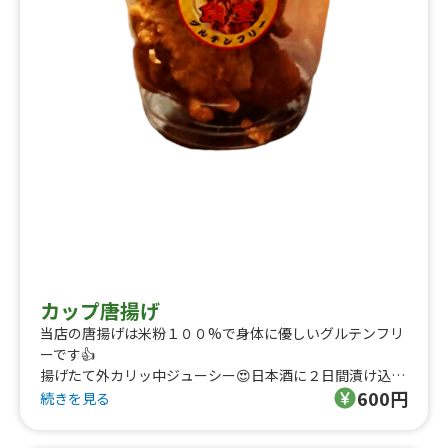
カップ唐揚げ
当店の唐揚げは米粉１００%で身体に優しいグルテンフリ
ーです👍
揚げたて外カリッ中ジューシー😍日本酒に２日間漬け込ん
600円
だモモ肉は柔らかく美味しいです🎵
続きを見る
テレビやグルメ雑誌でも紹介された美味しさをお楽しみく
ださい☝️😁