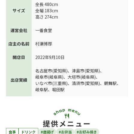
全長 480cm
サイズ
全幅 183cm
高さ 274cm
運営会社
一番食堂
店主の名前
村瀬博厚
開店日
2022年9月10日
名古屋市(愛知県)
、
津島市(愛知県)
、
岐阜市(岐阜県)
、
大垣市(岐阜県)
、
出店実績
いなべ市(三重県)
、
清須市(愛知県)
、
鶴舞駅
、
岐阜駅
、
堀田駅
提供メニュー
食事
ドリンク
#唐揚げ
#お弁当
#お好み焼き