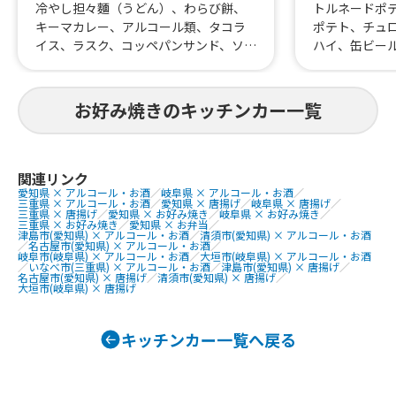
トルネードポ
冷やし担々麵（うどん）、わらび餅、
ポテト、チュ
キーマカレー、アルコール類、タコラ
ハイ、缶ビー
イス、ラスク、コッペパンサンド、ソフ
ん、モダン焼
トドリンク、コーヒー、キーマホット
ュレ、苺氷、
ドッグ、タコ-スパゲティー、ロールお
インフランク
好み焼き、フルーツ寒天、肉うどん、
お好み焼きのキッチンカー一覧
きそば、お好
タコス、麻婆丼、麻婆豆腐、麻婆麺、
ブリトー、ピタパン
関連リンク
愛知県 × アルコール・お酒
／
岐阜県 × アルコール・お酒
／
三重県 × アルコール・お酒
／
愛知県 × 唐揚げ
／
岐阜県 × 唐揚げ
／
三重県 × 唐揚げ
／
愛知県 × お好み焼き
／
岐阜県 × お好み焼き
／
三重県 × お好み焼き
／
愛知県 × お弁当
／
津島市(愛知県) × アルコール・お酒
／
清須市(愛知県) × アルコール・お酒
／
名古屋市(愛知県) × アルコール・お酒
／
岐阜市(岐阜県) × アルコール・お酒
／
大垣市(岐阜県) × アルコール・お酒
／
いなべ市(三重県) × アルコール・お酒
／
津島市(愛知県) × 唐揚げ
／
名古屋市(愛知県) × 唐揚げ
／
清須市(愛知県) × 唐揚げ
／
大垣市(岐阜県) × 唐揚げ
キッチンカー一覧へ戻る