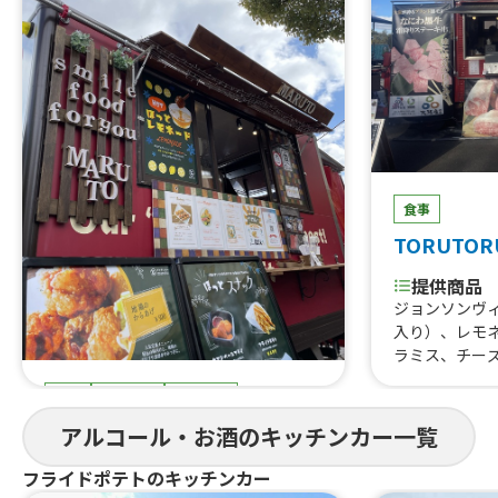
食事
TORUTOR
提供商品
ジョンソンヴ
入り）、レモ
ラミス、チー
はらみ焼肉あ
食事
スイーツ
ドリンク
すじ煮込み、
重、はらみス
まると
アルコール・お酒のキッチンカー一覧
牛タン串、な
にわ黒牛ステ
提供商品
フライドポテトのキッチンカー
巻きおにぎり、
ぐるぐるウインナー、QQボール、生ビ