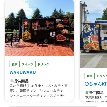
熟成ハラミ串
ール、ゆめかわひんやりスイーツ、豚
焼肉丼、大阪美
角煮丼、かき氷、ほっとスナック、か
美人カステラ2
す大根、ホットレモネード、唐揚げ、le
0個、チュロ
monade、つくねフリット、つくねカ
ーク焼きそば
レー、つくねライス
ェ、焼き鳥、
しパイン、な
ば、フランク
タン重、唐揚
こ焼き
食事
スイーツ
ドリンク
WAKUWAKU
食事
ドリン
提供商品
〇ちゃんKI
旨から揚げ(しょうゆ・しお・みそ・南
蛮）、韓国チキン（ヤンニョムチキ
提供商品
ン・ハニーバターチキン・スノーチー
中津唐揚げ、
ズチキン・カンジャンチキン・コチュ
塩唐揚げ、中
マヨチキン・ネギ塩チキン・ハニーコ