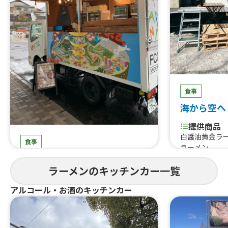
食事
海から空へ
提供商品
白醤油黄金ラ
食事
ラーメン
人類みなキッチンCar
ラーメンのキッチンカー一覧
提供商品
冷凍餃子、チャーシュー、煮卵、豚骨
アルコール・お酒のキッチンカー
ラーメン、醤油ラーメン