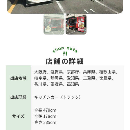
店舗の詳細
大阪府
、
滋賀県
、
京都府
、
兵庫県
、
和歌山県
、
出店地域
岐阜県
、
静岡県
、
愛知県
、
三重県
、
徳島県
、
香川県
、
愛媛県
、
高知県
出店形態
キッチンカー（トラック）
全長 479cm
サイズ
全幅 178cm
高さ 285cm