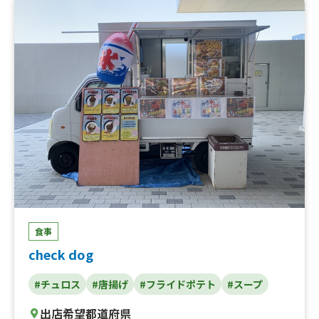
食事
check dog
#チュロス
#唐揚げ
#フライドポテト
#スープ
出店希望都道府県