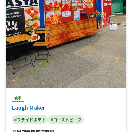
氷、生絞りレモネードのかき氷、サウダージブルーハワイ
＊天然色素使用、マンゴーミルクかき氷、苺ミルクかき
氷、果実が入ったマンゴーミルクかき氷、ライスバーガー
（豚肉生姜焼き）、ライスバーガー（チキン南蛮）、レモ
ネード（他・ジンジャー・マンゴー）
食事
Laugh Maker
#フライドポテト
#ローストビーフ
出店希望都道府県