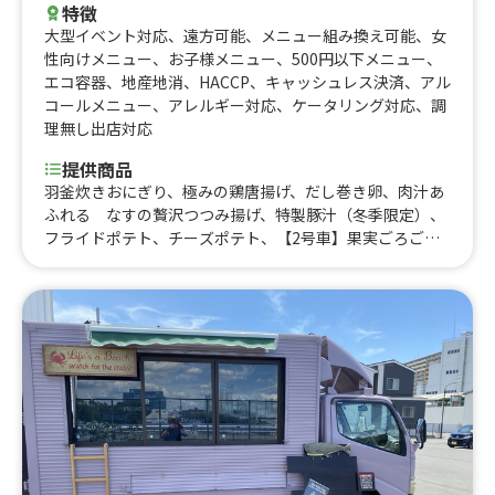
特徴
大型イベント対応
、
遠方可能
、
メニュー組み換え可能
、
女
性向けメニュー
、
お子様メニュー
、
500円以下メニュー
、
エコ容器
、
地産地消
、
HACCP
、
キャッシュレス決済
、
アル
コールメニュー
、
アレルギー対応
、
ケータリング対応
、
調
理無し出店対応
提供商品
羽釜炊きおにぎり、極みの鶏唐揚げ、だし巻き卵、肉汁あ
ふれる なすの贅沢つつみ揚げ、特製豚汁（冬季限定）、
フライドポテト、チーズポテト、【2号車】果実ごろごろ
氷、【2号車】チーズポテから、アルコール各種