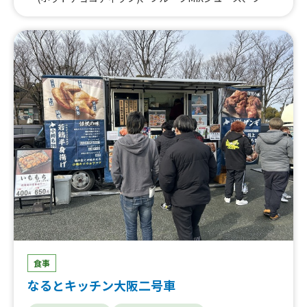
ーツ100%ジュース、ロングチョロバー、アイスクリー
ム、ハワイアンクレープ、ハワイアンパンケーキ(ダブル:2
枚)、パフェ、牛やきにくレモン、大きなジューシーたまご
焼きプレート、チキンオーバーライス(ミディアムサイ
ズ)、炙りポキ(ミディアムサイズ)、オーガニックアサイー
ボウル(ミディアムサイズ)、ハワイアンカップパンケーキ
(アイスのせ)、ハワイアンカップパンケーキ(バニラ生クリ
ーム)、ロングチョロバー(アイスのせ)、ワッフルサンド、
BBQポークプレート、ロコモコカレープレート、チキンオ
ーバーライス、牛ステーキプレート、ガーリックアヒステ
ーキプレート、炙りポキプレート、チョコレートドリンク
(HOT・ICE)、ロングチョロバー、ミックスナッツ、チキ
ンソテー、国産根菜の筑前煮、アヒ(マグロ)ステーキ、紅
芋コロッケ、オーガニックアサイーボウル（ハーフサイ
ズ）、オーガニックアサイーボウル（レギュラーサイ
ズ）、tea、drink_ラテ①、drink_ラテ②、ハワイアンド
ーナツ「マラサダ」、カラフルソーダ、ポテト&チーズド
ッグ(2コ)、ポテト&カレーボール(2コ)、ポテト&モチコチ
食事
キン(大2コ)、やきにく丼、ハワイアンポーク丼、ビッグモ
なるとキッチン大阪二号車
チコチキン丼／BIG MOCHIKO CHICKEN BOWL、熟成牛の
ローストビーフ丼／ROAST BEEF BOWL、ゴロっとミート