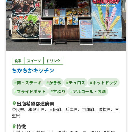
食事
スイーツ
ドリンク
ちかちかキッチン
#肉・ステーキ
#かき氷
#チュロス
#ホットドッグ
#フライドポテト
#丼ぶり
#アルコール・お酒
出店希望都道府県
奈良県
、
和歌山県
、
大阪府
、
兵庫県
、
京都府
、
滋賀県
、
三
重県
特徴