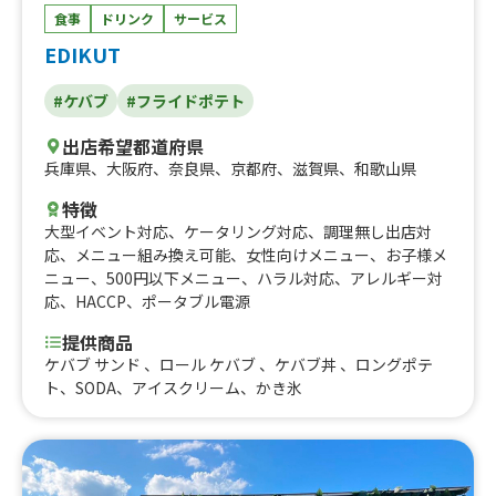
食事
ドリンク
サービス
EDIKUT
#ケバブ
#フライドポテト
出店希望都道府県
兵庫県
、
大阪府
、
奈良県
、
京都府
、
滋賀県
、
和歌山県
特徴
大型イベント対応
、
ケータリング対応
、
調理無し出店対
応
、
メニュー組み換え可能
、
女性向けメニュー
、
お子様メ
ニュー
、
500円以下メニュー
、
ハラル対応
、
アレルギー対
応
、
HACCP
、
ポータブル電源
提供商品
ケバブ サンド 、ロール ケバブ 、ケバブ丼 、ロングポテ
ト、SODA、アイスクリーム、かき氷