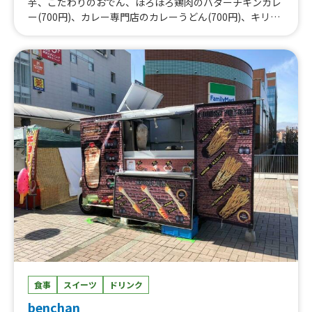
芋、こだわりのおでん、ほろほろ鶏肉のバターチキンカレ
ー(700円)、カレー専門店のカレーうどん(700円)、キリン
ビール 一番搾り、こだわりの豚汁、ホットココア、ほろほ
ろ鶏肉のバターチキンカレー(チーズトッピング)(1000
円)、カレー専門店のカレーうどん(500円)、ジューシー唐
揚げ＆ポテトセット、ほろほろ鶏肉のバターチキンカレー
＆自家製レモネードorレモンスカッシュ、京風おにぎり
(ちりめん山椒)、京風おにぎり(九条ねぎ＆牛しぐれ煮)、
京風おにぎり(鮭＆ゆず胡椒)、スタミナ唐揚げ丼、フライ
ドポテト400円、本格ホットラテ、本格アイスラテ、唐揚
げ(4個入り)、超濃厚☆カップアイス(キャラメル)、超濃厚
☆カップアイス(抹茶)、超濃厚☆カップアイス(チョコ)、
超濃厚☆カップアイス(バニラ)、ほろほろ鶏肉のバターチ
キンカレー(600円)、ロングポテト明太マヨ(600円)、ロン
グポテトチーズ(600円)、ロングポテトケチャップ(600
円)、ロングポテト塩 (500円)、ほろほろ鶏肉のバターチキ
ンカレー(チーズトッピング)900円、こだわり酒場のレモ
ンサワー、ジムビームハイボール、サントリー生ビール、
居酒屋メニュー、ひとくちミニシュークリーム、キャラメ
ルフォンダンケーキ、自家製レモンソーダ、カルピス、コ
食事
スイーツ
ドリンク
カ・コーラ、本格アイスコーヒー、本格ホットコーヒー、
benchan
泉州玉ねぎ使用‪☆ほろほろ鶏肉のバターチキンカレー、韓