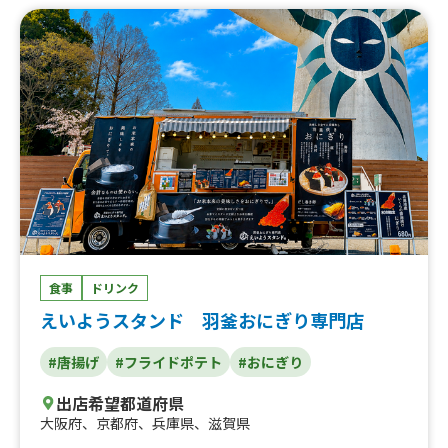
つめし、ロコモコ、レモンサワー キリン氷結、ジンジャ
ーエール、コーラ、ウーロン茶、オレンジジュース、ジム
ビームハイボール、アサヒマルエフ、ポテからセット、え
だまめ、フランクフルト、アメリカンドッグ、メガポテか
ら、メガポテト、ポテト屋さんの唐揚げMINI、ポテト屋さ
んの唐揚げ、ポテト屋さんが作るからあげ弁当、ポテト屋
さんがつくるミックスフライ弁当、ポテト屋さんが作る手
作りアジフライお弁当、ポテト屋さんがつくる手作りシャ
ケ弁当、そらとぶ幸せの怒りんぼうアラビアータ、そらと
ぶ幸せのイタリアンミートソース、そらとぶ幸せのインド
からの贈り物キーマカレー、そらとぶ幸せのねぎたっぷり
お好み焼きソース、そらとぶ幸せのウェッジカットポテト
フライ、そらとぶ幸せのストレートカットポテトフライ
食事
ドリンク
えいようスタンド 羽釜おにぎり専門店
#唐揚げ
#フライドポテト
#おにぎり
出店希望都道府県
大阪府
、
京都府
、
兵庫県
、
滋賀県