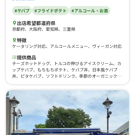
国風☆チュロス (チョコ)、韓国風☆チュロス (メープル)、
#ケバブ
#フライドポテト
#アルコール・お酒
韓国風☆チュロス (シナモン)、韓国風☆チュロス (プレー
ン)、ほろほろ鶏肉のバターチキンカレー (500円)、ロング
出店希望都道府県
ポテト (塩・チーズ･ケチャップ･ 明太マヨ各種) (500円)、
京都府
、
大阪府
、
愛知県
、
三重県
ロングポテト(明太マヨ)、ロングポテト(チーズ)、ロング
ポテト(ケチャップ)、ロングポテト(塩)、かき氷(自家製レ
特徴
モネード)、かき氷(ゆず蜂蜜)、かき氷(カルピス)、かき氷
ケータリング対応
、
アルコールメニュー
、
ヴィーガン対応
(レモン)、かき氷(ブルーハワイ)、かき氷(メロン)、かき氷
(マンゴー)、かき氷(イチゴ)、角ハイボール、ハイネケ
提供商品
ン、アサヒスーパードライ、レモンサワー、ほろほろ鶏肉
チーズホットドッグ、トルコの伸びるアイスクリーム、カ
のバターチキンカレー(800円)、いちご飴 、焼きおにぎ
ップケバブ、もちもちポテト、ケバブ丼、日本風ケバブ
り、自家製レモネード
丼、ピタケバブ、ソフトドリンク、季節のオーガニックス
ープ、ロールケバブ、世界のビール、オーガニックドリン
ク