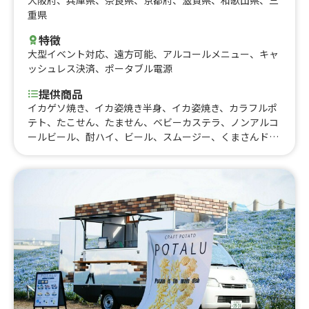
大阪府
、
兵庫県
、
奈良県
、
京都府
、
滋賀県
、
和歌山県
、
三
重県
特徴
大型イベント対応
、
遠方可能
、
アルコールメニュー
、
キャ
ッシュレス決済
、
ポータブル電源
提供商品
イカゲソ焼き、イカ姿焼き半身、イカ姿焼き、カラフルポ
テト、たこせん、たません、ベビーカステラ、ノンアルコ
ールビール、酎ハイ、ビール、スムージー、くまさんドリ
ンク、焼餃子、コロッケ、かき氷、チョコバナナ、QQボー
ル、唐揚げ、フライドポテト、アルコール、ジュース、焼
きそば、たこ焼き6個入り、さつまいもチップス