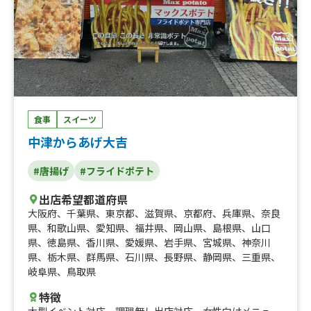
食事
スイーツ
中津からあげ大吉
#唐揚げ
#フライドポテト
出店希望都道府県
大阪府
、
千葉県
、
東京都
、
滋賀県
、
京都府
、
兵庫県
、
奈良
県
、
和歌山県
、
愛知県
、
福井県
、
岡山県
、
島根県
、
山口
県
、
徳島県
、
香川県
、
愛媛県
、
岩手県
、
宮城県
、
神奈川
県
、
栃木県
、
群馬県
、
石川県
、
長野県
、
静岡県
、
三重県
、
岐阜県
、
鳥取県
特徴