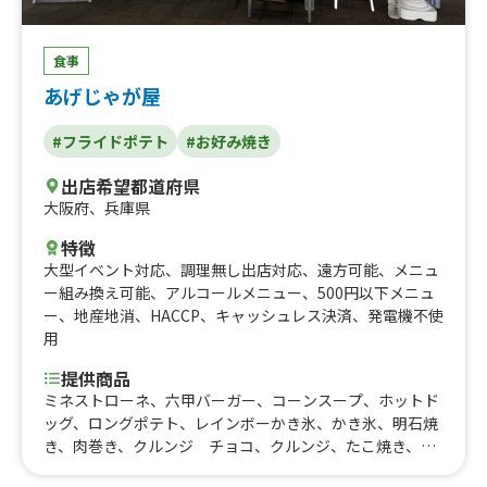
食事
あげじゃが屋
#フライドポテト
#お好み焼き
出店希望都道府県
大阪府
、
兵庫県
特徴
大型イベント対応
、
調理無し出店対応
、
遠方可能
、
メニュ
ー組み換え可能
、
アルコールメニュー
、
500円以下メニュ
ー
、
地産地消
、
HACCP
、
キャッシュレス決済
、
発電機不使
用
提供商品
ミネストローネ、六甲バーガー、コーンスープ、ホットド
ッグ、ロングポテト、レインボーかき氷、かき氷、明石焼
き、肉巻き、クルンジ チョコ、クルンジ、たこ焼き、焼
きそば、豚汁、おしるこ、チャーハン&唐揚げセット、か