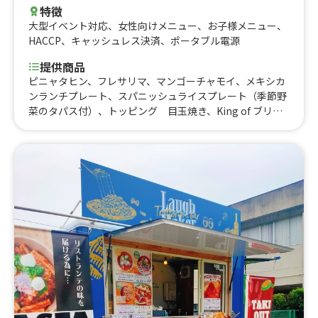
特徴
大型イベント対応
、
女性向けメニュー
、
お子様メニュー
、
HACCP
、
キャッシュレス決済
、
ポータブル電源
提供商品
ピニャタヒン、フレサリマ、マンゴーチャモイ、メキシカ
ンランチプレート、スパニッシュライスプレート（季節野
菜のタパス付）、トッピング 目玉焼き、King of ブリト
ー、選べる！フレーバーポテト、チョコバナナロティ、バ
ナナロティ、スパニッシュライスプレート、チキンタコ
ス、タコス、メガチーズタコミートブリトー、カフェモカ
フロスティ、キャラメルミルクフロスティ、苺ミルクフロ
スティ、ガーリックシュリンプとオニオンリングのブリト
ー、タコスミートのブリトー、タンドリーチキンロール、
ドリロコス、タコミートライス、タンドリーチキンライ
ス、南米風BBQポークライス、明太＆モッツァレラチーズ
ポテト、ボロネーゼポテト、ガリバタポテト、プレーンポ
テト、ワカモレ（アボカドディップ）ポテト、和風だし醬
油の明太マヨポテト、ナンピザ、レモンチェロソーダ割、
ノンアルコールレモンビール、コロナビール、ミルクティ
かき氷、キャラメルミルクティ氷、黒糖ミルクティかき