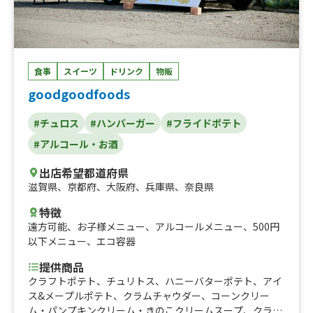
食事
スイーツ
ドリンク
物販
goodgoodfoods
#チュロス
#ハンバーガー
#フライドポテト
#アルコール・お酒
出店希望都道府県
滋賀県
、
京都府
、
大阪府
、
兵庫県
、
奈良県
特徴
遠方可能
、
お子様メニュー
、
アルコールメニュー
、
500円
以下メニュー
、
エコ容器
提供商品
クラフトポテト、チュリトス、ハニーバターポテト、アイ
ス&メープルポテト、クラムチャウダー、コーンクリー
ム・パンプキンクリーム・きのこクリームスープ、クラフ