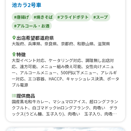
池カラ2号車
#唐揚げ
#焼きそば
#フライドポテト
#スープ
#アルコール・お酒
出店希望都道府県
大阪府
、
兵庫県
、
奈良県
、
京都府
、
和歌山県
、
滋賀県
特徴
大型イベント対応
、
ケータリング対応
、
調理無し出店対
応
、
遠方可能
、
メニュー組み換え可能
、
女性向けメニュ
ー
、
アルコールメニュー
、
500円以下メニュー
、
アレルギ
ー対応
、
エコ容器
、
HACCP
、
キャッシュレス決済
、
ポータ
ブル電源
提供商品
国産黒毛和牛カレー、マシュマロアイス、超ロングフラン
クフルト、白ゴマドックinロングフランク、肉吸い デラ
ックス(うどん麺、玉子入り)、肉吸い 玉子入り、肉吸
い うどん入り、肉吸い、国産黒毛和牛ホルモンカレー、
国産黒毛和牛ホルモン丼、牛ハラミ串、牛カルビ串、牛タ