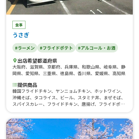
らみステーキ丼900、さがりステーキ丼1200、チヂミボー
ル400、はらみとカルビのあいもり丼1000、ホットワイン
500、クラッシュいちご700、さがりステーキ丼1000、は
らみステーキ丼800、ステーキプレート1300、ステーキプ
食事
レート1200、ステーキプレート900、牛カルビ焼肉丼90
うさぎ
0、牛カルビ焼肉丼800、ホットドッグ600、カルビドッグ
&フライドポテトセット1000、カルビドッグandフライド
#ラーメン
#フライドポテト
#アルコール・お酒
ポテトセット1100、飲むかき氷 - ごくしゃり- 400、かき
氷600、チヂミボール450
出店希望都道府県
大阪府
、
滋賀県
、
京都府
、
兵庫県
、
和歌山県
、
岐阜県
、
静
岡県
、
愛知県
、
三重県
、
徳島県
、
香川県
、
愛媛県
、
高知県
提供商品
韓国フライドチキン、ヤンニョムチキン、ホットワイン、
沖縄そば、タコライス、ビール、スタミナ丼、まぜそば、
スパイスカレー、フライドチキン、唐揚げ、フライドポテ
ト、ハイボール、サワー、生ビール、ガパオ ライス、焼豚
ライス、アイスクリン 、かき氷、カレー、ラーメン、ステ
ーキ