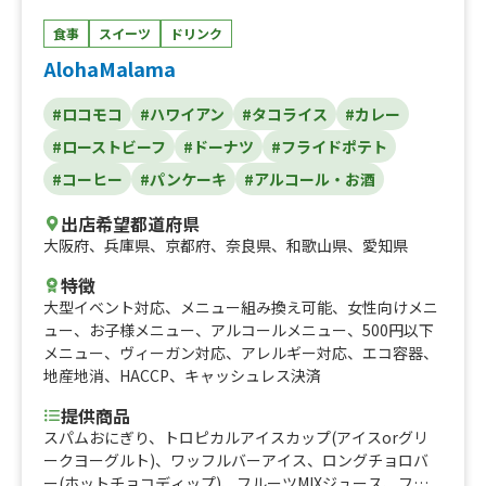
食事
スイーツ
ドリンク
AlohaMalama
#ロコモコ
#ハワイアン
#タコライス
#カレー
#ローストビーフ
#ドーナツ
#フライドポテト
#コーヒー
#パンケーキ
#アルコール・お酒
出店希望都道府県
大阪府
、
兵庫県
、
京都府
、
奈良県
、
和歌山県
、
愛知県
特徴
大型イベント対応
、
メニュー組み換え可能
、
女性向けメニ
ュー
、
お子様メニュー
、
アルコールメニュー
、
500円以下
メニュー
、
ヴィーガン対応
、
アレルギー対応
、
エコ容器
、
地産地消
、
HACCP
、
キャッシュレス決済
提供商品
スパムおにぎり、トロピカルアイスカップ(アイスorグリ
ークヨーグルト)、ワッフルバーアイス、ロングチョロバ
ー(ホットチョコディップ)、フルーツMIXジュース、フル