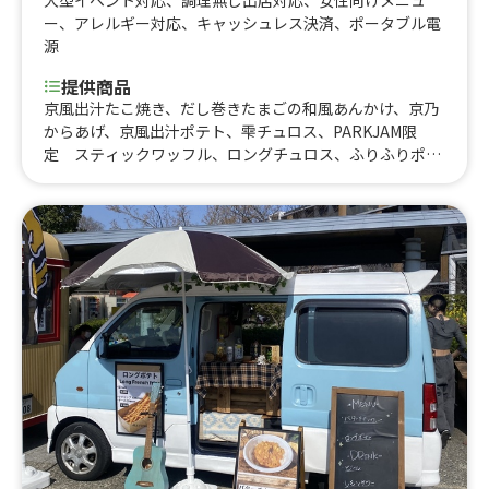
大型イベント対応
、
調理無し出店対応
、
女性向けメニュ
ー
、
アレルギー対応
、
キャッシュレス決済
、
ポータブル電
源
提供商品
京風出汁たこ焼き、だし巻きたまごの和風あんかけ、京乃
からあげ、京風出汁ポテト、雫チュロス、PARKJAM限
定 スティックワッフル、ロングチュロス、ふりふりポテ
ト、アイスブリュレクレープ、黄桃氷、大吉からあげ、削
りマンゴー、いちご氷、かき氷、からあげ弁当、大吉から
あげ丼、とろとろ杏仁豆腐、台湾からあげ、ジーロー飯、
ルーロー飯、トロトロ豚バラ軟骨角煮飯、チキンオーバー
ライス、鶏皮せんべい、MAXポテト、中津からあげ