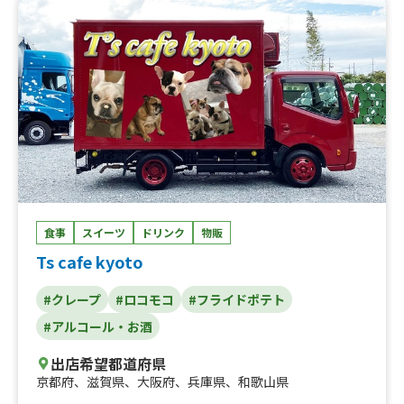
ン串、十勝バーガー、玉子せんべい、生揚げフランク、堺
餃子、餃子バーグ、手羽先餃子、ホルモン焼きそば、ホル
モン焼き、果汁100％ パイナップルジュース 果肉入
り、フローズンフロート、フローズン、ひるぜん焼きそ
ば、ザンギVSジュウシーももから 食べ比べ ポテト付
き、ザンギバーガー(単品)、冷凍みかん、、エメラルドパ
インフローズン、綾鷹&コーラ、コーラ、ファンタオレン
ジ、700ml ビックサイズ、池カラ&ジューシーももから、
食べ比べパック、池カラ 大、池カラ 中、九州熊本産
ジューシーももから 大、九州熊本産 ジューシーももか
ら 中、北海道札幌産王様のたれザンギ 大、北海道札幌
産王様のたれザンギ 中、王様のたれザンギバーガー ポ
テト付き、冷凍ウォーター、ジャンボ唐コロ弁当、揚げた
食事
スイーツ
ドリンク
物販
こチーズボール、コーンスープ、クラムチャウダー、フラ
Ts cafe kyoto
イドポテト、揚げフランク、揚げたこ焼き、ドーナッツポ
ップ、コットンキャンディー、カレーうどん、カレーライ
#クレープ
#ロコモコ
#フライドポテト
ス、焼きそば、からあげ、池カラヌードル、チキンラーメ
ン、ドライゼロ、チューハイ、ハイボール、、ビール、か
#アルコール・お酒
き氷練乳、かき氷
出店希望都道府県
京都府
、
滋賀県
、
大阪府
、
兵庫県
、
和歌山県