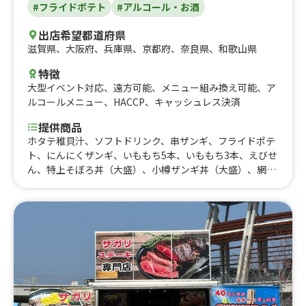
#フライドポテト
#アルコール・お酒
のハワイアンタコライス／Taco Rice、ココナッツバター
チキンカレー／Coconut Butter Chicken Curry、フレッシ
出店希望都道府県
ュアスパラとベーコンのレモンパスタ／Pasta with lemo
滋賀県
、
大阪府
、
兵庫県
、
京都府
、
奈良県
、
和歌山県
n sauce、ハワイアンドーナツ「タロマラサダ／Taro Mala
sada」(プレーンシュガー・ココナッツシュガー・紫いも
特徴
シュガー)、米粉のハワイアンパンケーキ、ビッグモチコチ
大型イベント対応
、
遠方可能
、
メニュー組み換え可能
、
ア
キン（3個入）、フライドポテト／French fries、ランチド
ルコールメニュー
、
HACCP
、
キャッシュレス決済
リンク（コーヒー・紅茶・ソフトドリンク）、ガーリック
えだまめ、ハワイコナブレンドコーヒー、ハワイアンブレ
提供商品
ンドコーヒー、コナビール、フルーツカクテル、フレッシ
ホタテ稚貝汁、ソフトドリンク、串ザンギ、フライドポテ
ュフルーツドリンク、アーモンドミルク_ドリンク用ミル
ト、にんにくザンギ、いももち5本、いももち3本、えびせ
ク変更、ハワイアンクレープ、ルビーチョコレートドリン
ん、特上そぼろ丼（大盛）、小樽ザンギ丼（大盛）、網走
ク、ラテメニュー、アメリカンマフィン、トロピカルフロ
ビール、特上そぼろ丼、小樽ザンギ丼、鶏そぼろ丼、小樽
ート、ハワイアン焼きそば(スパム入り)、たい焼き、おぜ
ビール、タルタルザンギ、手羽先ザンギ5個、さつまいも
んざい、ショコラボール、ハワイアンタコス、デザートタ
チップス、シェアセット、ハイボール/サワー、生ビー
コス、サンドイッチ、フレンチトースト
ル、ザンギバスケット、若鶏半身揚げ、ももザンギ 小