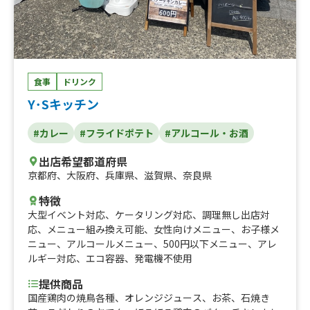
食事
ドリンク
Y･Sキッチン
#カレー
#フライドポテト
#アルコール・お酒
出店希望都道府県
京都府
、
大阪府
、
兵庫県
、
滋賀県
、
奈良県
特徴
大型イベント対応
、
ケータリング対応
、
調理無し出店対
応
、
メニュー組み換え可能
、
女性向けメニュー
、
お子様メ
ニュー
、
アルコールメニュー
、
500円以下メニュー
、
アレ
ルギー対応
、
エコ容器
、
発電機不使用
提供商品
国産鶏肉の焼鳥各種、オレンジジュース、お茶、石焼き