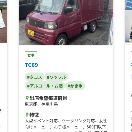
食事
TC69
#タコス
#ワッフル
#アルコール・お酒
#かき氷
出店希望都道府県
東京都
、
神奈川県
県
特徴
大型イベント対応
、
ケータリング対応
、
女性
向けメニュー
、
お子様メニュー
、
500円以下
ミ