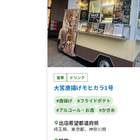
ヨーグルト(ギリシャヨーグルト)、ピタヤボ
ウル 、ロコモコ丼1000、季節のお野菜のス
ープカレーio、牛すじカレー、フローズン
イナップル5、雪いちごR、芋けんぴのバニ
ラアイス添え、ゆずシャーベットR、高知ミ
レービスケットのせクロッフル、ゆずシャ
ベット、グリークヨーグルト7、アサイーボ
ウル7、グリークヨーグルトgo、たっぷり
のこの和風パスタ、黒胡椒香るベーコンの
ルボナーラ、大葉と柚子胡椒のペペロンチ
ノ、パスタ各種、ナポリタン、ペペロンチ
ノ、ミニチュロス、アメリカンドッグ、焼
食事
ドリンク
たてミニクロワッサン3個入り、ホットドッ
ク、季節のフルーツグリークヨーグルトio
大宮唐揚げモヒカラ1号
季節のフルーツアサイーボウル1000、ホッ
トコーヒー、オニオンコンソメスープ、コ
#唐揚げ
#フライドポテト
ンクリームスープ、あったかおしるこ、ク
#アルコール・お酒
#かき氷
ッフルアイスクリーム(Xmas)、タッカンマ
リ、アサイーボウル季節のフルーツ、ホッ
出店希望都道府県
ドリンク、ホットコーヒー ドルチェグスト
埼玉県
、
東京都
、
神奈川県
使用、カップ唐揚げ、スウィートポテト、
ロッフルアイスクリームさつまいもあん乗