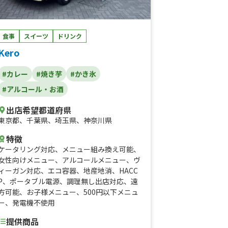
食事
スイーツ
ドリンク
Kero
#カレー
#焼き芋
#かき氷
#アルコール・お酒
出店希望都道府県
東京都
、
千葉県
、
埼玉県
、
神奈川県
特徴
ケータリング対応
、
メニュー組み換え可能
、
女性向けメニュー
、
アルコールメニュー
、
ヴ
ィーガン対応
、
エコ容器
、
地産地消
、
HACC
P
、
ポータブル電源
、
調理無し出店対応
、
遠
方可能
、
お子様メニュー
、
500円以下メニュ
ー
、
発電機不使用
提供商品