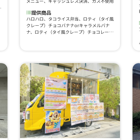
メニュー
、
キャッシュレス決済
、
ガス不使用
ホ
提供商品
、
ハロハロ、タコライス弁当、ロティ（タイ風
クレープ）チョコバナナorキャラメルバナ
湾
ナ、ロティ（タイ風クレープ）チョコレート
＆
orキャラメル、ロティ（タイ風クレープ）
ス
プレーン、韓国ドーナツ、マラサダドーナ
ツ、コナコーヒー オールドファッション、
ワッフル ホイップ、ワッフル キャラメ
ル、ワッフル チョコレート、タピオカキャ
ラメル、タピオカチョコ、生フルーツジュー
ス、ジンジャエール、いちごレアチーズドリ
ンク、スパムおにぎり、飲むチーズケーキ、
ホットコーヒー、アイスコーヒー、アイスチ
ョコレート、ホットチョコレート、ホットワ
イン、コーンスープ、オリオンビール、ドリ
ロコス、レモネード、レモンスカッシュ、タ
ピオカミルクティー、レモンサワー、ハイボ
ール、フランクフルト、かき氷、タコス、サ
ルサタコライス、温玉タコライス、サワーク
リームタコライス、アボカドタコライス、ト