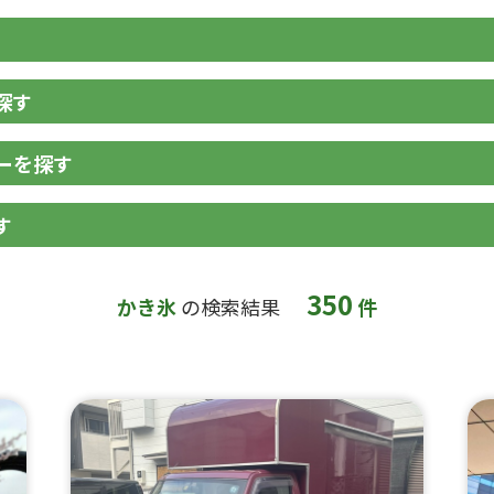
探す
ーを探す
す
350
かき氷
の検索結果
件