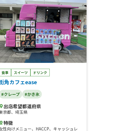
缶ジュース、缶ビール、瓶ビール、ハワイア
ンビール、ガーリックシュリンプ、枝豆、海
老天そば、そば、汁なしラーメン、ジューシ
ー、沖縄ビール、ホットワイン、野菜たっぷ
り！ミネストローネ！、自家製米を使用！絶
品カレーライス！、ハッシュドパーク、鉄板
焼きそば ソース、自家製コーヒー、タコラ
イス、グラスワイン 赤白、マルガリータ
フローズン、原木からの生ハム、グリルソー
セージ、ハイボール 強炭酸、ミックスナッ
ツ、ヒューガルデンホワイト ビール、自家
製米を使ったライスバーガー、自家製米を使
食事
スイーツ
ドリンク
用したビーフボウル、しゃかしゃかポテト、
街角カフェease
フランクフルト、サーターアンダギー、チュ
ロス（シナモン、シュガー、ココア）
#クレープ
#かき氷
出店希望都道府県
東京都
、
埼玉県
特徴
女性向けメニュー
、
HACCP
、
キャッシュレ