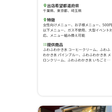
出店希望都道府県
千葉県
、
東京都
、
埼玉県
特徴
女性向けメニュー
、
お子様メニュー
、
500円
以下メニュー
、
ガス不使用
、
大型イベント
応
、
メニュー組み換え可能
提供商品
ふわふわかき氷 コーヒークリーム、ふわふ
わかき氷 パインブルー、ふわふわかき氷 メ
ロンクリーム、ふわふわかき氷 いちごミル
ク、酒盗とチーズのクラッカー乗せ、いぶ
がっこクリームチーズとクラッカー、板わ
さ、フローズンパイナップルR、輪切りレモ
ンのレモンスカッシュR、ハイボール、知多
ハイボール10oz、輪切りレモンのレモンス
カッシュ、雪いちご5、タピオカミルクティ
ー5、アサイーとミックスベリーのスムージ
ー、小松菜とゴールデンキウイのスムージ
ー、アサイーボウル オリジナル 、グリーク