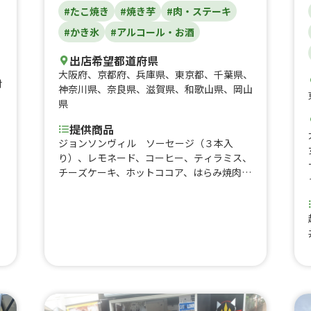
#たこ焼き
#焼き芋
#肉・ステーキ
#かき氷
#アルコール・お酒
出店希望都道府県
大阪府
、
京都府
、
兵庫県
、
東京都
、
千葉県
、
対
神奈川県
、
奈良県
、
滋賀県
、
和歌山県
、
岡山
県
提供商品
ジョンソンヴィル ソーセージ（３本入
り）、レモネード、コーヒー、ティラミス、
チーズケーキ、ホットココア、はらみ焼肉あ
り
いもり重、なにわ黒牛牛すじ煮込み、河内鴨
串焼き、はらみ重、はらみステーキ串イベン
ト、トロ牛タン串、なにわ黒牛ステーキ丼、
なにわ黒牛ステーキ串、大阪梅ポーク肉巻き
おにぎり、ハラミ重(ランチ)900、熟成ハラ
ミ串ランチ、塩タン串ランチ、焼肉丼、大阪
美人カステラ15個、大阪美人カステラ25
個、大阪美人カステラ40個、チュロス、り
んご飴、大阪産梅ポーク焼きそば、カステラ