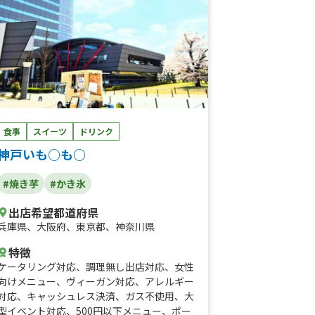
食事
スイーツ
ドリンク
神戸いも○も○
#焼き芋
#かき氷
出店希望都道府県
兵庫県
、
大阪府
、
東京都
、
神奈川県
特徴
ケータリング対応
、
調理無し出店対応
、
女性
向けメニュー
、
ヴィーガン対応
、
アレルギー
対応
、
キャッシュレス決済
、
ガス不使用
、
大
型イベント対応
、
500円以下メニュー
、
ポー