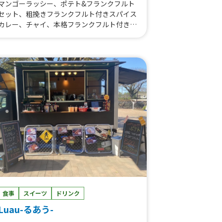
マンゴーラッシー、ポテト&フランクフルト
セット、粗挽きフランクフルト付きスパイス
カレー、チャイ、本格フランクフルト付きス
パイスカレー&ドリンクセット、おしるこ、
アメリカンドック、広島牡蠣カレー&ドリン
クセット、かき氷（シロップかけ放題）、焼
き芋、角ハイボール、皮付きポテトフライ、
りんご飴（国産）カット、外国瓶ビール、ヴ
ァンショー（ホットワイン）、タンドリーチ
キン、ロコモコ丼、ホットドッグ（粗挽きフ
ランク）、粗挽きフランクフルト、絶品タコ
ス、ホットチョコレート、レモネード（ホッ
トorアイス）、甘熟イチゴ削りかき氷、挽
きたてコーヒー、生グレープジュース🍊、石
焼き芋、季節のスパイスカレー
食事
スイーツ
ドリンク
Luau-るあう-