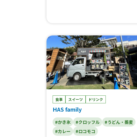
丼、ドリンク、かき氷、コーヒー カフェ
レ
食事
スイーツ
ドリンク
HAS family
#かき氷
#クロッフル
#うどん・蕎麦
#カレー
#ロコモコ