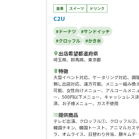
食事
スイーツ
ドリンク
C2U
#ドーナツ
#サンドイッチ
#クロッフル
#かき氷
出店希望都道府県
埼玉県
、
群馬県
、
東京都
特徴
大型イベント対応
、
ケータリング対応
、
調
無し出店対応
、
遠方可能
、
メニュー組み換
可能
、
女性向けメニュー
、
アルコールメニ
ー
、
500円以下メニュー
、
キャッシュレス決
済
、
お子様メニュー
、
ガス不使用
提供商品
テレビ出演、クロッフル①、クロッフル②
韓国チキン、韓国トースト、アニマルカス
ラ、オムライス、日替わり弁当、豚キムチ