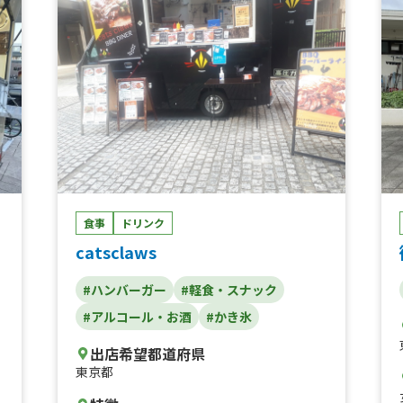
いちごパフェ、焼き鳥、いちご飴、ビール、
冷やしパイン、なにわ黒牛の極上焼きそば、
パ
フランクフルト、カキ氷、仙台牛タン重、唐
揚げ、焼き芋、ポテト、たこ焼き
ー
き
カ
ー
ー
き
食事
ドリンク
、
catsclaws
ー
#ハンバーガー
#軽食・スナック
ロ
#アルコール・お酒
#かき氷
ト
出店希望都道府県
東京都
ク