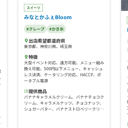
ルティーヤタコライス、チーズタコライス、
スイーツ
タコライス
みなとかふぇBloom
#クレープ
#かき氷
出店希望都道府県
東京都
、
神奈川県
、
埼玉県
特徴
大型イベント対応
、
遠方可能
、
メニュー組み
換え可能
、
500円以下メニュー
、
キャッシュ
理
レス決済
、
ケータリング対応
、
HACCP
、
ポ
え
ータブル電源
ュ
提供商品
バナナキャラメルクリーム、バナナチョコク
リーム、キャラメルナッツ、チョコナッツ、
シュガーバター、バナナストロベリークリー
、
ム(買取)、ストロベリークリーム(買取)、バ
テ
ナナキャラメルクリーム(買取)、バナナチョ
コクリーム(買取)、キャラメルクリーム(買