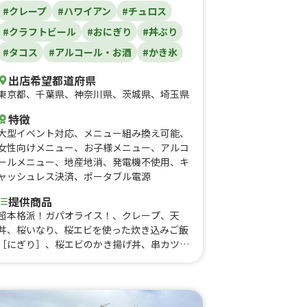
#クレープ
#ハワイアン
#チュロス
#クラフトビール
#おにぎり
#丼ぶり
#タコス
#アルコール・お酒
#かき氷
出店希望都道府県
東京都
、
千葉県
、
神奈川県
、
茨城県
、
埼玉県
特徴
大型イベント対応
、
メニュー組み換え可能
、
女性向けメニュー
、
お子様メニュー
、
アルコ
ールメニュー
、
地産地消
、
発電機不使用
、
キ
ャッシュレス決済
、
ポータブル電源
提供商品
超本格派！ガパオライス！、クレープ、天
丼、桜いなり、桜エビを使った炊き込みご飯
［にぎり］、桜エビのかき揚げ丼、串カツ盛
り合わせ、低温調理でやわらか！？ロースト
ビーフ丼、鉄板焼肉丼！、ロコモコ丼、昔な
がらのソース焼きそば！、ラムネ、かき氷、
一本角煮丼、タコス、ミックスフライ弁当、