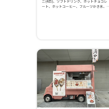
ニ(4匹)、ソフトドリンク、ホットチョコレ
ート、ホットコーヒー、フルーツかき氷、
ットドッグ、ハイボール、ふりふりポテト
からあげ、レモンサワー、ビール、Bigフラ
ンク、たこやき＆やきそばセット、本場台
産タピオカドリンク、シンガポールチキン
ポークランチBOX、クレープ、かき氷、牛
テーキ串、やきそば、本場大阪のたこやき