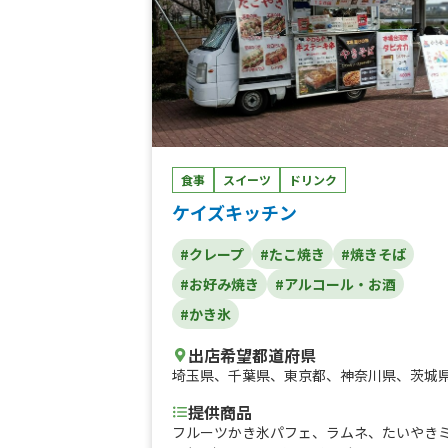
食事
スイーツ
ドリンク
ケイズキッチン
#クレープ
#たこ焼き
#焼きそば
#お好み焼き
#アルコール・お酒
#かき氷
出店希望都道府県
埼玉県
、
千葉県
、
東京都
、
神奈川県
、
茨城
提供商品
フルーツかき氷パフェ、ラムネ、たいやき