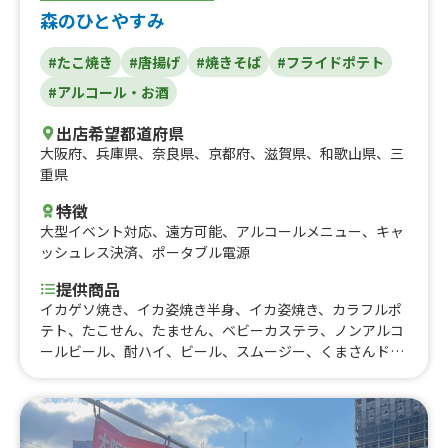
森のひとやすみ
#たこ焼き
#唐揚げ
#焼きそば
#フライドポテト
#アルコール・お酒
出店希望都道府県
大阪府
、
兵庫県
、
奈良県
、
京都府
、
滋賀県
、
和歌山県
、
三
重県
特徴
大型イベント対応
、
遠方可能
、
アルコールメニュー
、
キャ
ッシュレス決済
、
ポータブル電源
提供商品
イカゲソ焼き、イカ姿焼き半身、イカ姿焼き、カラフルポ
テト、たこせん、たません、ベビーカステラ、ノンアルコ
ールビール、酎ハイ、ビール、スムージー、くまさんドリ
ンク、焼餃子、コロッケ、かき氷、チョコバナナ、QQボー
ル、唐揚げ、フライドポテト、アルコール、ジュース、焼
きそば、たこ焼き6個入り、さつまいもチップス