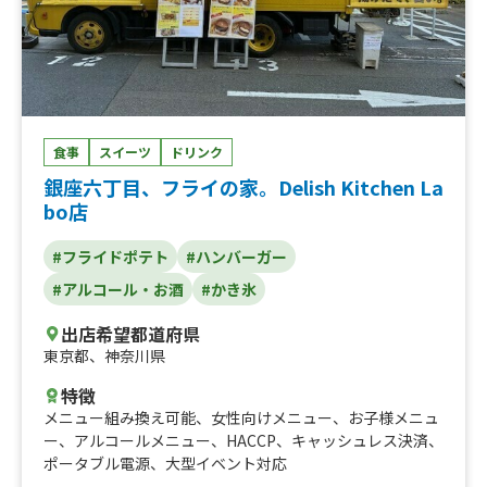
本漬け、☀️とろーりチョコバナナ、☀️ポテトサラダ、☀️ふ
わふわかき氷、学割500円、アルコール
食事
スイーツ
ドリンク
銀座六丁目、フライの家。Delish Kitchen La
bo店
#フライドポテト
#ハンバーガー
#アルコール・お酒
#かき氷
出店希望都道府県
東京都
、
神奈川県
特徴
メニュー組み換え可能
、
女性向けメニュー
、
お子様メニュ
ー
、
アルコールメニュー
、
HACCP
、
キャッシュレス決済
、
ポータブル電源
、
大型イベント対応