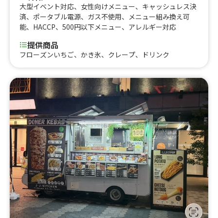
大型イベント対応
、
女性向けメニュー
、
キャッシュレス決
済
、
ポータブル電源
、
ガス不使用
、
メニュー組み換え可
能
、
HACCP
、
500円以下メニュー
、
アレルギー対応
提供商品
フローズンいちご、かき氷、クレープ、ドリンク