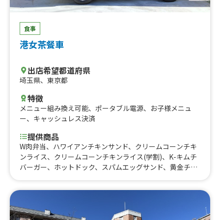
食事
港女茶餐車
出店希望都道府県
埼玉県
、
東京都
特徴
メニュー組み換え可能
、
ポータブル電源
、
お子様メニュ
ー
、
キャッシュレス決済
提供商品
W肉弁当、ハワイアンチキンサンド、クリームコーンチキ
ンライス、クリームコーンチキンライス(学割)、K-キムチ
バーガー、ホットドック、スパムエッグサンド、黄金チキ
ンチャーハン、カレー牛すじライス、(学割)グリーンカレ
ー チキンライス、グリーンカレー チキンライス、エッ
グ・ワッフル、魯肉飯（ルーローファン)(学割)、ネギ生姜
チキンライス、サラダ海鮮春巻き、茄子麻婆豆腐、うなぎ
炒飯、牛ひき肉チャーハン、チキン・アラキングライス、