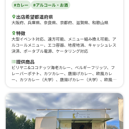
#カレー
#アルコール・お酒
出店希望都道府県
大阪府
、
兵庫県
、
奈良県
、
京都府
、
滋賀県
、
和歌山県
特徴
大型イベント対応
、
遠方可能
、
メニュー組み換え可能
、
ア
ルコールメニュー
、
エコ容器
、
地産地消
、
キャッシュレス
決済
、
ポータブル電源
、
ケータリング対応
提供商品
ビリヤニ&ココナッツ海老カレー、ベルギーフリッツ、フ
レーバーポテト、カツカレー、唐揚げカレー、欧風カレ
ー、カツカレー（大学）、唐揚げカレー（大学）、欧風カ
レー（大学）、スパイス唐揚げ（大学）、3種あいがけカ
レー、2種あいがけカレー、ビリヤニ&キーマカレー、ビリ
ヤニ&魯肉飯カレー、ビリヤニ&チキンマサラカレー、ビ
リヤニ、スパイス唐揚げ（大）、かき氷、唐揚げ弁当、レ
モネード、チキンマサラカレー、タピオカ黒糖ミルクティ
ー(大学)、チキンカレー(大学)、スパイス唐揚げ丼(大学)、
タピオカミルクティー、クラフトコーラ、なにわポークの
ソーセージ、キーマカレー、コーヒー、ホットチョコレー