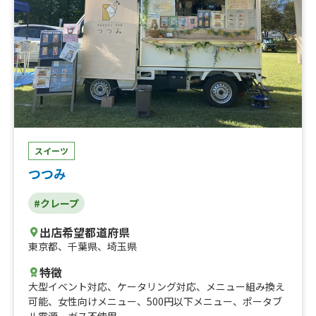
ト、ホットワイン、スパイス唐揚げ丼、ハーブソーセー
ジ、スパイス唐揚げ(中）、レモンサワー、ハイボール、
ホットワイン、コロコロポテト、クラフトビール、生ビー
ル、海老出汁キーマカレー、バターチキンカレー、大阪産
なにわポークの魯肉飯カレー
スイーツ
つつみ
#クレープ
出店希望都道府県
東京都
、
千葉県
、
埼玉県
特徴
大型イベント対応
、
ケータリング対応
、
メニュー組み換え
可能
、
女性向けメニュー
、
500円以下メニュー
、
ポータブ