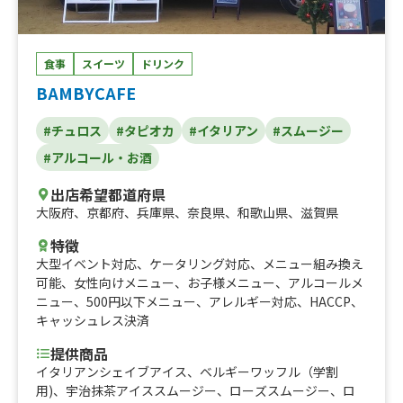
食事
スイーツ
ドリンク
BAMBYCAFE
#チュロス
#タピオカ
#イタリアン
#スムージー
#アルコール・お酒
出店希望都道府県
大阪府
、
京都府
、
兵庫県
、
奈良県
、
和歌山県
、
滋賀県
特徴
大型イベント対応
、
ケータリング対応
、
メニュー組み換え
可能
、
女性向けメニュー
、
お子様メニュー
、
アルコールメ
ニュー
、
500円以下メニュー
、
アレルギー対応
、
HACCP
、
キャッシュレス決済
提供商品
イタリアンシェイブアイス、ベルギーワッフル（学割
用)、宇治抹茶アイススムージー、ローズスムージー、ロ