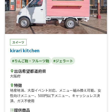
スイーツ
kirari kitchen
#りんご飴・フルーツ飴
#ジェラート
出店希望都道府県
大阪府
特徴
地産地消
、
大型イベント対応
、
メニュー組み換え可能
、
女
性向けメニュー
、
500円以下メニュー
、
キャッシュレス決
済
、
ガス不使用
提供商品