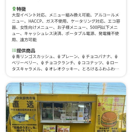
特徴
大型イベント対応
、
メニュー組み換え可能
、
アルコールメ
ニュー
、
HACCP
、
ガス不使用
、
ケータリング対応
、
エコ容
器
、
女性向けメニュー
、
お子様メニュー
、
500円以下メニ
ュー
、
キャッシュレス決済
、
ポータブル電源
、
発電機不使
用
、
遠方可能
提供商品
🏮青リンゴスカッシュ、🏮プレーン、🏮チョコバナナ、🏮
ベリーベリー、🏮チョコクランチ、🏮ココナッツ、🏮ロー
タスキャラメル、🏮オレオクッキー、とろけるふわふわか
き氷、アイスクリーム変更、🌸プレーン、🌸ココナッツ、
🌸ロータスキャラメル、🌸オレオクッキー、🌸桜ラテ、🌸
桜ワッフル、ほっとチョコレートココア、カフェラテ（ ア
イス / ホット ）、アメリカーノ ( ホット / アイス )、コーン
スープ、クラムチャウダー、☀️プレーン、☀️オレオチョ
コ、☀️ロータスキャラメル、☀️ベリーベリー、☀️ココナッ
ツ、☀️チョコクランチ、☀️チョコバナナ、☀️フランクフル
ト、☀️アメリカーノ（ ホット or アイス ）、ほっとミルク
ココア、カフェラテ（ アイス / ホット ）、缶ビール 350
㎖、レモンサワー、角ハイボール、☀️冷やしきゅうりの一