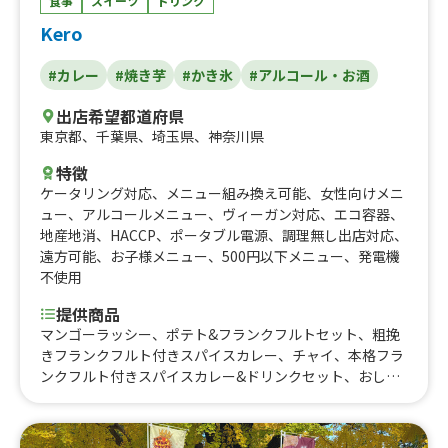
リアンスモークチキン盛り合わせ、ソーセージ盛り合わ
食事
スイーツ
ドリンク
せ、サングリア、桜ソーダ、桜ドッグ、桜ラテ、コロナビ
Kero
ール(ライム付き)、キッズドリンク(アップルorオレン
ジ)、ホットワイン、クリスマスラテ、スモークチキンのパ
#カレー
#焼き芋
#かき氷
#アルコール・お酒
ニーニ、アイススムージー、ベルギーワッフル、チュロ
ス、ホットドッグ、イタリアンドリンク、タピオカドリン
出店希望都道府県
ク、エスプレッソアレンジコーヒー
東京都
、
千葉県
、
埼玉県
、
神奈川県
特徴
ケータリング対応
、
メニュー組み換え可能
、
女性向けメニ
ュー
、
アルコールメニュー
、
ヴィーガン対応
、
エコ容器
、
地産地消
、
HACCP
、
ポータブル電源
、
調理無し出店対応
、
遠方可能
、
お子様メニュー
、
500円以下メニュー
、
発電機
不使用
提供商品
マンゴーラッシー、ポテト&フランクフルトセット、粗挽
きフランクフルト付きスパイスカレー、チャイ、本格フラ
ンクフルト付きスパイスカレー&ドリンクセット、おしる
こ、アメリカンドック、広島牡蠣カレー&ドリンクセッ
ト、かき氷（シロップかけ放題）、焼き芋、角ハイボー
ル、皮付きポテトフライ、りんご飴（国産）カット、外国