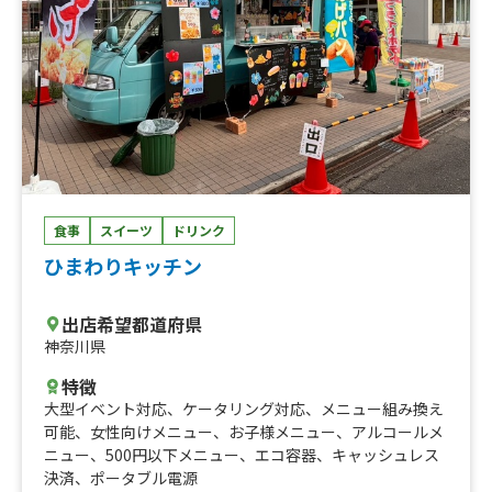
ナモンクロッフル、キャラメル生クリームクロッフル、ア
ップルシナモンバニラクロッフル、オレオ生クリームクロ
ッフル、シュガークロッフル（ハーフ）、シュガークロッ
フル
食事
スイーツ
ドリンク
ひまわりキッチン
出店希望都道府県
神奈川県
特徴
大型イベント対応
、
ケータリング対応
、
メニュー組み換え
可能
、
女性向けメニュー
、
お子様メニュー
、
アルコールメ
ニュー
、
500円以下メニュー
、
エコ容器
、
キャッシュレス
決済
、
ポータブル電源