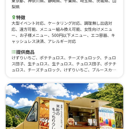
東京都
、
神奈川県
、
静岡県
、
千葉県
、
埼玉県
、
茨城県
、
山
梨県
特徴
大型イベント対応
、
ケータリング対応
、
調理無し出店対
応
、
遠方可能
、
メニュー組み換え可能
、
女性向けメニュ
ー
、
お子様メニュー
、
500円以下メニュー
、
エコ容器
、
キ
ャッシュレス決済
、
アレルギー対応
提供商品
けずりいちご、ポテチュロス、チーズチュロック、チュロ
ス団子、生チュロス、生チュロス、チュロス団子、ポテチ
ュロス、チーズチュロック、けずりいちご、ブルースカッ
シュ350ml、コーヒー350ml、缶ビール350ml、缶サワ
ー・ハイボール350ml、生チュロス(買取用)、ハーフチュ
ロス団子、ホットチョコレート、追いチーズトッピング