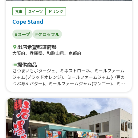
食事
スイーツ
ドリンク
Cope Stand
#スープ
#クロッフル
出店希望都道府県
大阪府
、
兵庫県
、
和歌山県
、
京都府
提供商品
さつまいもポタージュ、ミネストローネ、ミールファーム
ジャム(ブラッドオレンジ)、ミールファームジャム(小豆の
つぶあんバター)、ミールファームジャム(マンゴー)、ミー
ルファームジャム(抹茶バター)、ミールファームジャム(ア
ップルティー)、ミールファームジャム(国産いちご)、缶ボ
トル(濃厚抹茶ミルク)、缶ボトル(アイスコーヒー)、缶ボ
トル(キャラメルマキアート)、缶ボトル(ごろっといちごミ
ルク)、缶ボトル(しゅわっとレモネード)、缶ボトル(クラ
フトコーラ)、いちごジャム生クリーム、抹茶生クリーム
クロッフル、生クリームバナナチョコクロッフル、マンゴ
ーバニラクロッフル、バニラチョコクロッフル、バニラシ