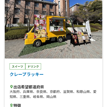
上海菜飯-チキンカツ・チャイファン、ドリンク、ひとくち
ポテト、魯肉飯（ルーローファン)、レディースランチ(彩
り野菜とチャーシュー丼)、蜜汁叉焼飯（焼きチャーシュ
ーご飯)、香港おこわ（ドリンク付き）、西多士フレンチ
トースト、小豆ココナッツプリン、焼売（シュウマイ）
（3個入り）、雞仔包(チキンまん)、鹹水角(ハムスイコ・
肉入り揚げだんご)（３個入り）、蝦餃(えびぎょうざ)（3
個入り）、叉燒包（チャーシューまん）
スイーツ
ドリンク
クレープラッキー
出店希望都道府県
大阪府
、
兵庫県
、
奈良県
、
京都府
、
滋賀県
、
和歌山県
、
愛
知県
、
三重県
、
岐阜県
、
岡山県
特徴