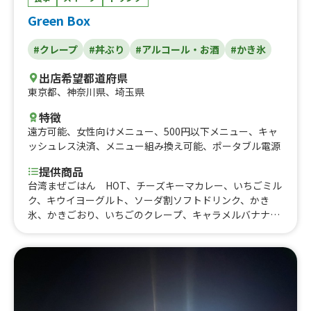
Green Box
#クレープ
#丼ぶり
#アルコール・お酒
#かき氷
出店希望都道府県
東京都
、
神奈川県
、
埼玉県
特徴
遠方可能
、
女性向けメニュー
、
500円以下メニュー
、
キャ
ッシュレス決済
、
メニュー組み換え可能
、
ポータブル電源
提供商品
台湾まぜごはん HOT、チーズキーマカレー、いちごミル
ク、キウイヨーグルト、ソーダ割ソフトドリンク、かき
氷、かきごおり、いちごのクレープ、キャラメルバナナナ
ッツ、チョコバナナオレオ、オレオチョコ、アップルキャ
ラメルシナモン、チョコバナナ、ハム&チーズ、台湾まぜ
ごはん、ガパオライス、ネギキーマカレー、角煮丼、ハイ
ボール、レモンサワー、瓶ビール、ソフトドリンク各種