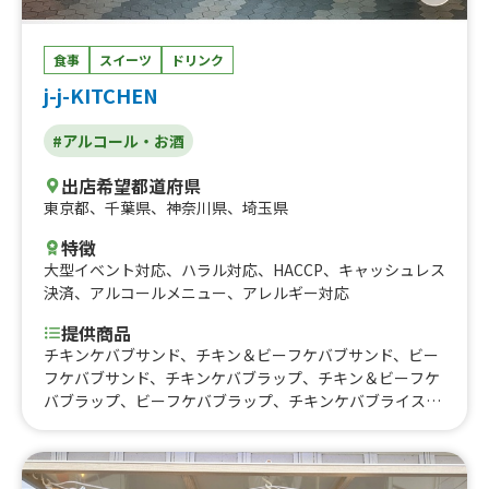
食事
スイーツ
ドリンク
j-j-KITCHEN
#アルコール・お酒
出店希望都道府県
東京都
、
千葉県
、
神奈川県
、
埼玉県
特徴
大型イベント対応
、
ハラル対応
、
HACCP
、
キャッシュレス
決済
、
アルコールメニュー
、
アレルギー対応
提供商品
チキンケバブサンド、チキン＆ビーフケバブサンド、ビー
フケバブサンド、チキンケバブラップ、チキン＆ビーフケ
バブラップ、ビーフケバブラップ、チキンケバブライス、
チキン＆ビーフケバブライス、ビーフケバブライス、チキ
ンと野菜とケバブ、ビーフと野菜とケバブ、チキンとビー
フと野菜、ロングポテト、チーズハットグ、チュロス、ビ