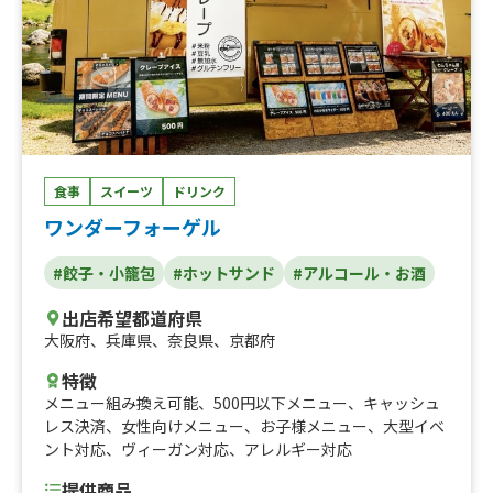
食事
スイーツ
ドリンク
ワンダーフォーゲル
#餃子・小籠包
#ホットサンド
#アルコール・お酒
出店希望都道府県
大阪府
、
兵庫県
、
奈良県
、
京都府
特徴
メニュー組み換え可能
、
500円以下メニュー
、
キャッシュ
レス決済
、
女性向けメニュー
、
お子様メニュー
、
大型イベ
ント対応
、
ヴィーガン対応
、
アレルギー対応
提供商品