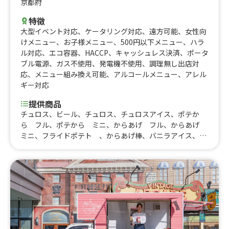
京都府
特徴
大型イベント対応
、
ケータリング対応
、
遠方可能
、
女性向
けメニュー
、
お子様メニュー
、
500円以下メニュー
、
ハラ
ル対応
、
エコ容器
、
HACCP
、
キャッシュレス決済
、
ポータ
ブル電源
、
ガス不使用
、
発電機不使用
、
調理無し出店対
応
、
メニュー組み換え可能
、
アルコールメニュー
、
アレル
ギー対応
提供商品
チュロス、ビール、チュロス、チュロスアイス、ポテか
ら フル、ポテから ミニ、からあげ フル、からあげ
ミニ、フライドポテト 、からあげ棒、バニラアイス、コ
ーラフロート、アサイーボウル(フル)、アサイーボウル(ミ
ニ)、グリークヨーグルト(フル)、グリークヨーグルト(ミ
ニ)、オリジナル弁当、からあげ丼 メガ、からあげ丼
並、かき氷(フル)、かき氷(ミニ)、チョコマシュマロ、ト
ッポギ、マシュマロココア L、マシュマロココア S、ド
リンク S、ドリンク L、お茶 L、フライドポテト フ
ル、たこせん、お茶 S、メンチカツ、あ。、あ、。