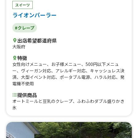
スイーツ
ライオンパーラー
#クレープ
出店希望都道府県
大阪府
特徴
女性向けメニュー
、
お子様メニュー
、
500円以下メニュ
ー
、
ヴィーガン対応
、
アレルギー対応
、
キャッシュレス決
済
、
大型イベント対応
、
ポータブル電源
、
ハラル対応
、
発
電機不使用
提供商品
オートミールと豆乳のクレープ、ふわふわダブル盛りかき
氷