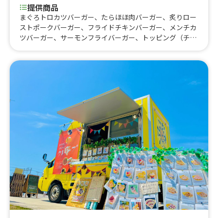
提供商品
まぐろトロカツバーガー、たらほほ肉バーガー、炙りロー
ストポークバーガー、フライドチキンバーガー、メンチカ
ツバーガー、サーモンフライバーガー、トッピング（チー
ズ）、ポテト S、フライドポテト、フィッシュ＆チップ
ス、チキン＆チップス、サーモンフライ弁当、チュロス、
ミニドーナツ、ミニドーナツ串、唐揚げ串、生ビール、ビ
ール500ml、ビール350ml、酎ハイ、ハイボール、ソフト
ドリンク、ホットコーヒー、ホットココア、ほっとワイ
ン、ホットゆず茶、フラッペショコラミルク、フラッペイ
チゴミルク、フラッペマンゴーミルク、いちごソーダ、マ
ンゴーソーダ、まぐろトロカツ弁当、ミックスフライ弁
当、炙りローストポーク丼、炙りチーズローストポーク
丼、鶏もも唐揚げ弁当、メンチカツ弁当、豚生姜焼き丼、
まぐろネギトロ丼、ごはん大盛り、その他、かき氷