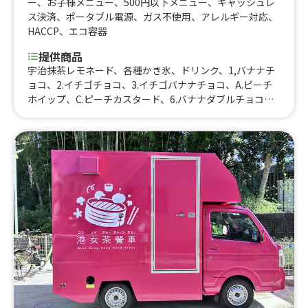
ー
、
お子様メニュー
、
500円以下メニュー
、
キャッシュレ
ス決済
、
ポータブル電源
、
ガス不使用
、
アレルギー対応
、
HACCP
、
エコ容器
提供商品
宇治抹茶レモネード、各種かき氷、ドリンク、1,バナナチ
ョコ、2.イチゴチョコ、3.イチゴバナナチョコ、A.ピーチ
ホイップ、C.ピーチカスタード、6.バナナダブルチョコ、
7.イチゴダブルチョコ、8.イチゴバナナダブルチョコ、9.
バナナチョコカスタードホイップ、10.イチゴチョコカス
タードホイップ、11.イチゴバナナチョコカスタードホイ
ップ、12.ハムチーズ、14.バターシュガー、15.チョコホイ
ップ、イチゴ抹茶チョコ