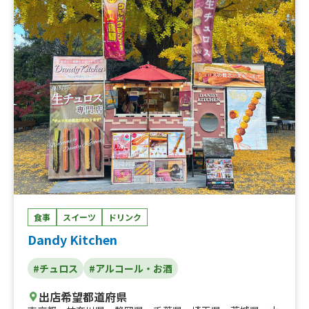
瓶ビール、ヴァンショー（ホットワイン）、タンドリーチ
キン、ロコモコ丼、ホットドッグ（粗挽きフランク）、粗
挽きフランクフルト、絶品タコス、ホットチョコレート、
レモネード（ホットorアイス）、甘熟イチゴ削りかき氷、
挽きたてコーヒー、生グレープジュース🍊、石焼き芋、季
節のスパイスカレー
食事
スイーツ
ドリンク
Dandy Kitchen
#チュロス
#アルコール・お酒
出店希望都道府県