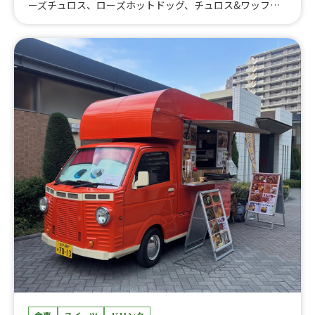
ーズチュロス、ローズホットドッグ、チュロス&ワッフ
ル、レッドホットスパイシードッグ、パニーニ（学祭用)、
ホワイトキャラメル&チョコレートラテ、抹茶のおしる
こ、宇治抹茶団子、イタリアンソーダ（学祭用)、アサヒ
スーパードライ、ライム付きキリンビール(カップ)、チョ
コレートワッフル、コーヒー（買い取り)、フラットホワ
イト、ポンデケージョ、チュロス（学割用)、アールグレ
イティー(ミルク、レモン、ストレート）買い取り、カフェ
ラテ（買い取り)、ホットコーヒー、ホットミルク、フラワ
ーアロマラテ、メキシカンビール、トロピカルアイススム
ージー、宇治抹茶アイススムージー、イタリアンソーダ
ブルーベリー、タピオカドリンク(学祭用）、ホットドッ
グ(学祭用）、ベーコンのパニーニ、宇治抹茶ラテ、甘露
梅ソーダ、甘酒（ホット)、ホットタピオカドリンク、クラ
ムチャウダー、ホットジュース、イタリアンホットミル
ク、有馬金泉コーヒー、イタリアンソーダ、ハーフチュロ
ス、【買い取り】スモークチキンのパニーニ、おしるこ、
【買取】ワッフルセット、ハロウィンラテ、アイススムー
ジー（学祭用)、スモークチキンのパニーニ、エスプレッ
ソ系コーヒー（学祭用)、ポークソーセージのホットドッ
グ（学割)、ベーコンのパニーニ、ドルチェセット、イタ