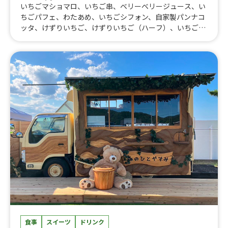
いちごマショマロ、いちご串、ベリーベリージュース、い
ちごパフェ、わたあめ、いちごシフォン、自家製パンナコ
ッタ、けずりいちご、けずりいちご（ハーフ）、いちごジ
ェラート、生シロップかき氷、いちごスムージー、いちご
ジュース、いちごソーダ、ベリーベリースムージー、チョ
コがけいちご、マシュマロチョコ、いちごケーキ、いちご
大福、いちごバウム、いちごあめ
食事
スイーツ
ドリンク