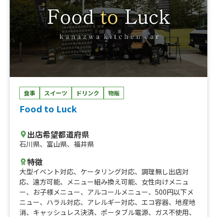
食事
スイーツ
ドリンク
物販
Food to Luck
出店希望都道府県
石川県
、
富山県
、
福井県
特徴
大型イベント対応
、
ケータリング対応
、
調理無し出店対
応
、
遠方可能
、
メニュー組み換え可能
、
女性向けメニュ
ー
、
お子様メニュー
、
アルコールメニュー
、
500円以下メ
ニュー
、
ハラル対応
、
アレルギー対応
、
エコ容器
、
地産地
消
、
キャッシュレス決済
、
ポータブル電源
、
ガス不使用
、