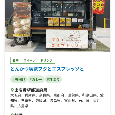
食事
スイーツ
ドリンク
とんかつ喫茶ブタとエスプレッソと
#唐揚げ
#カレー
#丼ぶり
出店希望都道府県
大阪府
、
兵庫県
、
奈良県
、
京都府
、
滋賀県
、
和歌山県
、
愛
知県
、
三重県
、
静岡県
、
岐阜県
、
富山県
、
石川県
、
福井
県
、
広島県