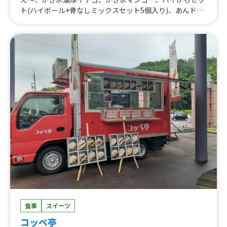
ト(ハイボール+骨なしミックスセット5個入り)、あんドー
ナツ、揚げたて！カレーパン、王道タコライス、ジョニー
のからあげ(骨付き) 6本入り、ジョニーのからあげ(骨付き)
4本入り、ジョニーのからあげ(骨付き) 3本入り、骨なしム
ネからあげ 小、骨なしムネからあげ 中、骨なしムネから
あげ 大、骨なしモモからあげ 小、骨なしモモからあげ
中、骨なしミックスセット 5個入り(ムネ3個・モモ2個）、
骨なしミックスセット 10個入り(ムネ6個・モモ4個)、ポテ
からセット、近江牛メンチカツ 3個、近江牛メンチカツ 1
個、近江牛コロッケ 5個(+1個増量)、近江牛コロッケ 2
個、近江牛コロッケ 1個、おまかせ日替わり弁当、とり天
弁当(かぼすポン酢付き) 小、とり天弁当(かぼすポン酢付
き) 中、ジョニー弁当(骨付き)、ゆず胡椒弁当 中、ゆず胡
椒弁当 小、出汁ミックス弁当(ムネ・出汁モモのミックス)
大、出汁ミックス弁当(ムネ・出汁モモのミックス) 中、出
汁ミックス弁当(ムネ・出汁モモのミックス) 小、出汁から
あげ弁当 中、出汁からあげ弁当 小、骨なしミックス弁当
(ムネ・モモのミックス) 大、骨なしミックス弁当(ムネ・モ
モのミックス) 中、骨なしミックス弁当(ムネ・モモのミッ
食事
スイーツ
クス) 小、骨なしモモ弁当 中、骨なしモモ弁当 小、骨なし
コッペ亭
ムネ弁当 大、骨なしムネ弁当 中、骨なしムネ弁当 小、か