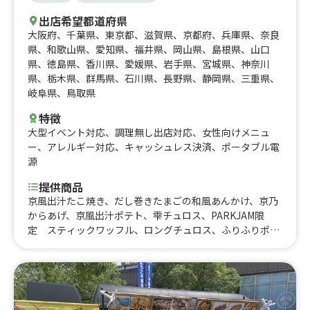
出店希望都道府県
大阪府
、
千葉県
、
東京都
、
滋賀県
、
京都府
、
兵庫県
、
奈良
県
、
和歌山県
、
愛知県
、
福井県
、
岡山県
、
島根県
、
山口
県
、
徳島県
、
香川県
、
愛媛県
、
岩手県
、
宮城県
、
神奈川
県
、
栃木県
、
群馬県
、
石川県
、
長野県
、
静岡県
、
三重県
、
岐阜県
、
鳥取県
特徴
大型イベント対応
、
調理無し出店対応
、
女性向けメニュ
ー
、
アレルギー対応
、
キャッシュレス決済
、
ポータブル電
源
提供商品
京風出汁たこ焼き、だし巻きたまごの和風あんかけ、京乃
からあげ、京風出汁ポテト、雫チュロス、PARKJAM限
定 スティックワッフル、ロングチュロス、ふりふりポテ
ト、アイスブリュレクレープ、黄桃氷、大吉からあげ、削
りマンゴー、いちご氷、かき氷、からあげ弁当、大吉から
あげ丼、とろとろ杏仁豆腐、台湾からあげ、ジーロー飯、
ルーロー飯、トロトロ豚バラ軟骨角煮飯、チキンオーバー
ライス、鶏皮せんべい、MAXポテト、中津からあげ