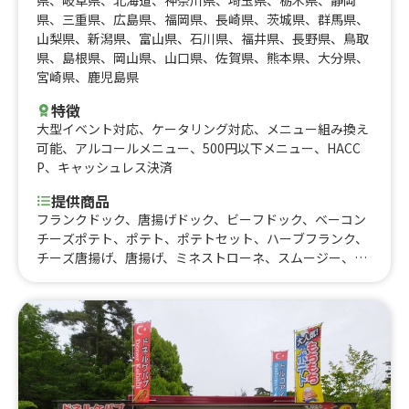
県
、
三重県
、
広島県
、
福岡県
、
長崎県
、
茨城県
、
群馬県
、
山梨県
、
新潟県
、
富山県
、
石川県
、
福井県
、
長野県
、
鳥取
県
、
島根県
、
岡山県
、
山口県
、
佐賀県
、
熊本県
、
大分県
、
宮崎県
、
鹿児島県
特徴
大型イベント対応
、
ケータリング対応
、
メニュー組み換え
可能
、
アルコールメニュー
、
500円以下メニュー
、
HACC
P
、
キャッシュレス決済
提供商品
フランクドック、唐揚げドック、ビーフドック、ベーコン
チーズポテト、ポテト、ポテトセット、ハーブフランク、
チーズ唐揚げ、唐揚げ、ミネストローネ、スムージー、レ
モネード、コーラ、コーヒー、カフェオレ、抹茶オレ、ビ
ール、酎ハイレモン、ノンアルコールビール、果肉入りか
き氷、かき氷、たこ焼き(７個入り)