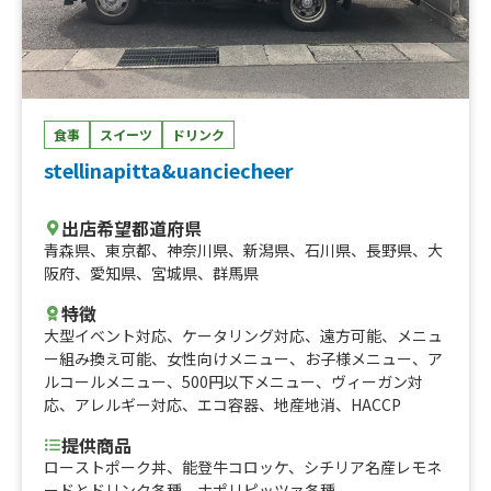
食事
スイーツ
ドリンク
stellinapitta&uanciecheer
出店希望都道府県
青森県
、
東京都
、
神奈川県
、
新潟県
、
石川県
、
長野県
、
大
阪府
、
愛知県
、
宮城県
、
群馬県
特徴
大型イベント対応
、
ケータリング対応
、
遠方可能
、
メニュ
ー組み換え可能
、
女性向けメニュー
、
お子様メニュー
、
ア
ルコールメニュー
、
500円以下メニュー
、
ヴィーガン対
応
、
アレルギー対応
、
エコ容器
、
地産地消
、
HACCP
提供商品
ローストポーク丼、能登牛コロッケ、シチリア名産レモネ
ードとドリンク各種、ナポリピッツァ各種