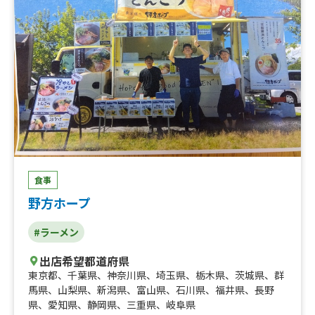
食事
野方ホープ
#ラーメン
出店希望都道府県
東京都
、
千葉県
、
神奈川県
、
埼玉県
、
栃木県
、
茨城県
、
群
馬県
、
山梨県
、
新潟県
、
富山県
、
石川県
、
福井県
、
長野
県
、
愛知県
、
静岡県
、
三重県
、
岐阜県