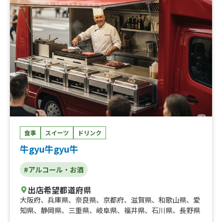
食事
スイーツ
ドリンク
牛gyu牛gyu牛
#アルコール・お酒
出店希望都道府県
大阪府
、
兵庫県
、
奈良県
、
京都府
、
滋賀県
、
和歌山県
、
愛
知県
、
静岡県
、
三重県
、
岐阜県
、
福井県
、
石川県
、
長野県