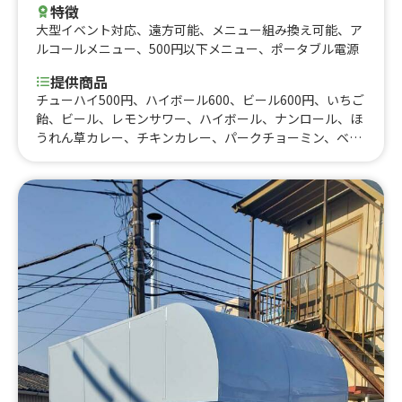
特徴
大型イベント対応
、
遠方可能
、
メニュー組み換え可能
、
ア
ルコールメニュー
、
500円以下メニュー
、
ポータブル電源
提供商品
チューハイ500円、ハイボール600、ビール600円、いちご
飴、ビール、レモンサワー、ハイボール、ナンロール、ほ
うれん草カレー、チキンカレー、パークチョーミン、ベジ
タブルチョーミン、チーズナン、ナン、ビリヤニ、トッポ
ギ、プルコギ、ヤンニョム餃子、ビビンバ、具材たっぷり
キンパ、牛ロース丼、仙台牛タン丼、牛重