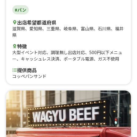
らあげ丼、揚げたて！チュロス、ゴボウのからあげ、フラ
#パン
イドポテト、ゆず胡椒からあげ 大、ゆず胡椒からあげ
中、ゆず胡椒からあげ 小、アゴ旨出汁からあげ(モモ) 中、
出店希望都道府県
アゴ旨 出汁からあげ(モモ) 小、自家製レモネード/レモン
滋賀県
、
愛知県
、
三重県
、
岐阜県
、
富山県
、
石川県
、
福井
スカッシュ、ホットレモネード、コーヒー(HOT/ICE)、カ
県
フェラテ(HOT/ICE)、キャラメルラテ(HOT/ICE)、有機ロ
ーズヒップティー『ヴィーナスの紅い果実』、生ビール、
特徴
樽詰ハイボール、レモンサワー/プレーンサワー、ノンア
大型イベント対応
、
調理無し出店対応
、
500円以下メニュ
ルコールビール
ー
、
キャッシュレス決済
、
ポータブル電源
、
ガス不使用
提供商品
コッペパンサンド