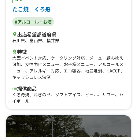
たこ焼 くろ舟
#アルコール・お酒
出店希望都道府県
石川県
、
富山県
、
福井県
特徴
大型イベント対応
、
ケータリング対応
、
メニュー組み換え
可能
、
女性向けメニュー
、
お子様メニュー
、
アルコールメ
ニュー
、
アレルギー対応
、
エコ容器
、
地産地消
、
HACCP
、
キャッシュレス決済
提供商品
くろ舟焼、ねぎのせ 、ソフトアイス、ビール、サワー、ハ
イボール