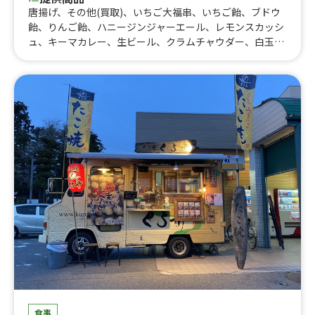
唐揚げ、その他(買取)、いちご大福串、いちご飴、ブドウ
飴、りんご飴、ハニージンジャーエール、レモンスカッシ
ュ、キーマカレー、生ビール、クラムチャウダー、白玉ぜ
んざい、いちご削り、やみつきチーズケーキ、みたらし団
子風呂、加賀棒茶ラテ、コーヒー
食事