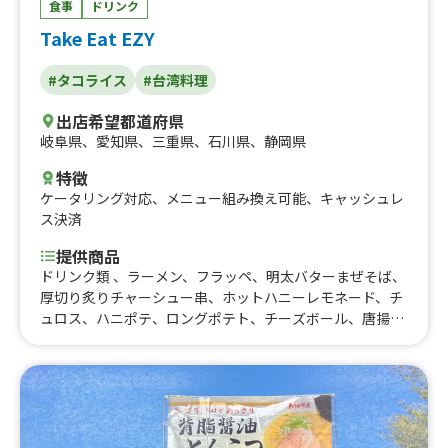
食事
ドリンク
Take Eat EZY
#タコライス
#台湾料理
出店希望都道府県
岐阜県
、
愛知県
、
三重県
、
石川県
、
静岡県
特徴
ケータリング対応
、
メニュー組み換え可能
、
キャッシュレ
ス決済
提供商品
ドリンク類 、ラーメン、フラッペ、明太バターまぜそば、
厚切り炙りチャーシュー串、ホットハニーレモネード、チ
ュロス、ハニポテ、ロングポテト、チーズボール、唐揚
げ、焼きそば、まぜ二郎、かき氷、台湾ニラもやし、イカ
ゲソ串唐揚げ、ホルモンまぜそば、台湾まぜそば、ダージ
ーパイ、韓国フライドチキン、ガパオライス、タコライス