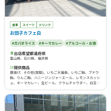
食事
スイーツ
ドリンク
お団子カフェ白
#ガパオライス
#キーマカレー
#アルコール・お酒
出店希望都道府県
富山県
、
石川県
、
福井県
提供商品
唐揚げ、その他(買取)、いちご大福串、いちご飴、ブドウ
飴、りんご飴、ハニージンジャーエール、レモンスカッシ
ュ、キーマカレー、生ビール、クラムチャウダー、白玉ぜ
んざい、いちご削り、やみつきチーズケーキ、みたらし団
子風呂、加賀棒茶ラテ、コーヒー