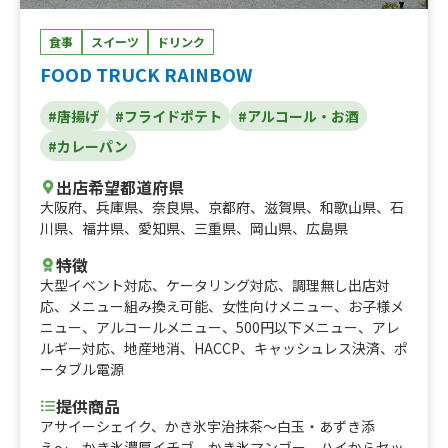
食事
スイーツ
ドリンク
FOOD TRUCK RAINBOW
#唐揚げ
#フライドポテト
#アルコール・お酒
#カレーパン
出店希望都道府県
大阪府
、
兵庫県
、
奈良県
、
京都府
、
滋賀県
、
和歌山県
、
石
川県
、
福井県
、
愛知県
、
三重県
、
岡山県
、
広島県
特徴
大型イベント対応
、
ケータリング対応
、
調理無し出店対
応
、
メニュー組み換え可能
、
女性向けメニュー
、
お子様メ
ニュー
、
アルコールメニュー
、
500円以下メニュー
、
アレ
ルギー対応
、
地産地消
、
HACCP
、
キャッシュレス決済
、
ポ
ータブル電源
提供商品
アサイーシェイク、かき氷宇治抹茶〜白玉・あずき添
え〜、かき氷濃厚イチゴ、かき氷マンゴー、ハイからセッ