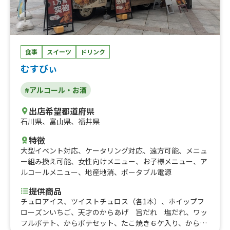
食事
スイーツ
ドリンク
むすびぃ
#アルコール・お酒
出店希望都道府県
石川県
、
富山県
、
福井県
特徴
大型イベント対応
、
ケータリング対応
、
遠方可能
、
メニュ
ー組み換え可能
、
女性向けメニュー
、
お子様メニュー
、
ア
ルコールメニュー
、
地産地消
、
ポータブル電源
提供商品
チュロアイス、ツイストチュロス（各1本）、ホイップフ
ローズンいちご、天才のからあげ 旨だれ 塩だれ、ワッ
フルポテト、からポテセット、たこ焼き６ケ入り、からた