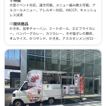
特徴
大型イベント対応
、
遠方可能
、
メニュー組み換え可能
、
ア
ルコールメニュー
、
アレルギー対応
、
HACCP
、
キャッシュ
レス決済
提供商品
かき氷、旨辛チャーハン、ミートボール、エビフライカレ
ー、ハンバーグカレー、カツカレー、ネギ塩ダレの豚丼、
オムライス、かつサンド、かき氷、アスカタンメン(ゼロ
辛)、激辛アスカタンメン、ピザ フンギ、ピザ マルゲリ
ータ、やきうどん、ソースカツ丼、特製ブタ焼きそば、ブ
タから丼、ブタの唐揚げ、特製豚まん、超ブタカレー