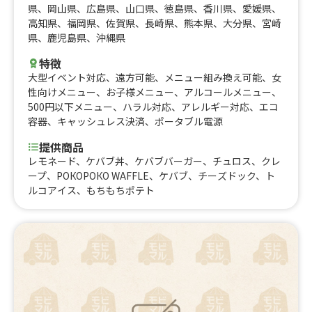
県
、
岡山県
、
広島県
、
山口県
、
徳島県
、
香川県
、
愛媛県
、
高知県
、
福岡県
、
佐賀県
、
長崎県
、
熊本県
、
大分県
、
宮崎
県
、
鹿児島県
、
沖縄県
特徴
大型イベント対応
、
遠方可能
、
メニュー組み換え可能
、
女
性向けメニュー
、
お子様メニュー
、
アルコールメニュー
、
500円以下メニュー
、
ハラル対応
、
アレルギー対応
、
エコ
容器
、
キャッシュレス決済
、
ポータブル電源
提供商品
レモネード、ケバブ丼、ケバブバーガー、チュロス、クレ
ープ、РОКОРОКО WAFFLE、ケバブ、チーズドック、ト
ルコアイス、もちもちポテト