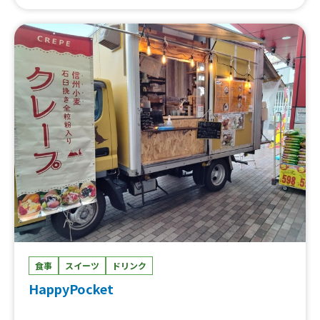
こセット、天才のからあげ丼、温玉からあげ丼、マヨがけ
からあげ丼、からあげどど〜ん、自家製レモネード、かき
氷、生ビール、ハイボール、レモネードサワー、ソフトド
リンク
食事
スイーツ
ドリンク
HappyPocket