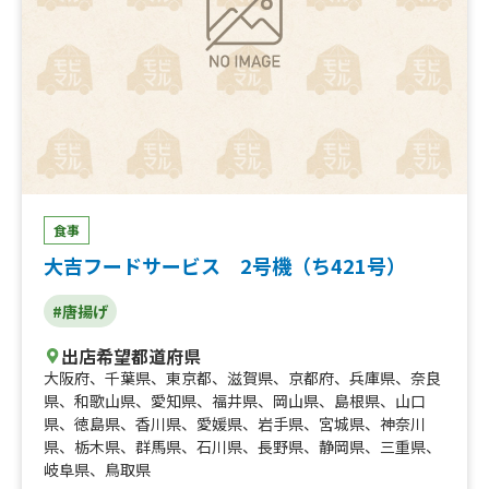
食事
大吉フードサービス 2号機（ち421号）
#唐揚げ
出店希望都道府県
大阪府
、
千葉県
、
東京都
、
滋賀県
、
京都府
、
兵庫県
、
奈良
県
、
和歌山県
、
愛知県
、
福井県
、
岡山県
、
島根県
、
山口
県
、
徳島県
、
香川県
、
愛媛県
、
岩手県
、
宮城県
、
神奈川
県
、
栃木県
、
群馬県
、
石川県
、
長野県
、
静岡県
、
三重県
、
岐阜県
、
鳥取県