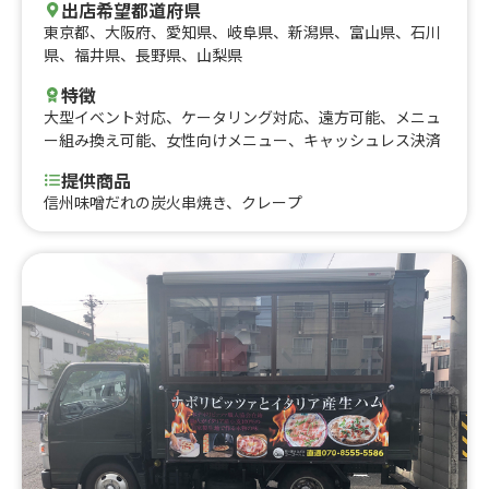
出店希望都道府県
東京都
、
大阪府
、
愛知県
、
岐阜県
、
新潟県
、
富山県
、
石川
県
、
福井県
、
長野県
、
山梨県
特徴
大型イベント対応
、
ケータリング対応
、
遠方可能
、
メニュ
ー組み換え可能
、
女性向けメニュー
、
キャッシュレス決済
提供商品
信州味噌だれの炭火串焼き、クレープ