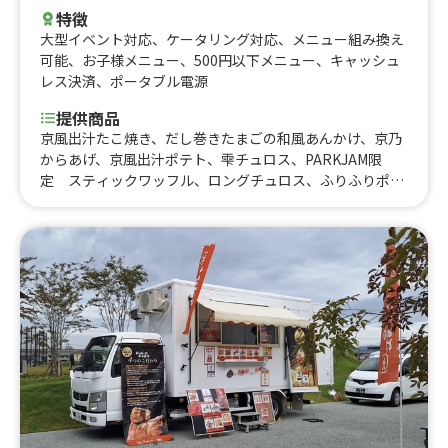
特徴
大型イベント対応
、
ケータリング対応
、
メニュー組み換え
可能
、
お子様メニュー
、
500円以下メニュー
、
キャッシュ
レス決済
、
ポータブル電源
提供商品
京風出汁たこ焼き、だし巻きたまごの和風あんかけ、京乃
からあげ、京風出汁ポテト、雫チュロス、PARKJAM限
定 スティックワッフル、ロングチュロス、ふりふりポテ
ト、アイスブリュレクレープ、黄桃氷、大吉からあげ、削
りマンゴー、いちご氷、かき氷、からあげ弁当、大吉から
あげ丼、とろとろ杏仁豆腐、台湾からあげ、ジーロー飯、
ルーロー飯、トロトロ豚バラ軟骨角煮飯、チキンオーバー
ライス、鶏皮せんべい、MAXポテト、中津からあげ