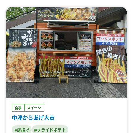
食事
スイーツ
中津からあげ大吉
#唐揚げ
#フライドポテト