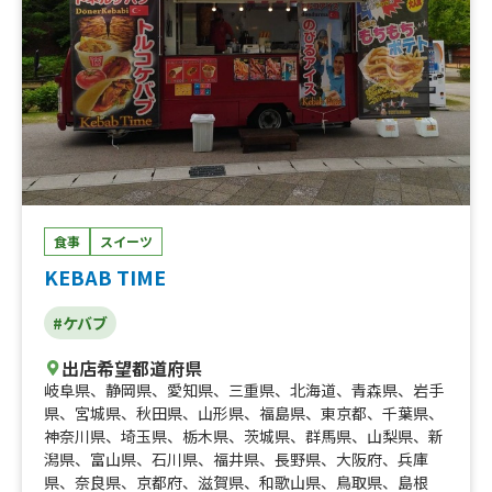
食事
スイーツ
KEBAB TIME
#ケバブ
出店希望都道府県
岐阜県
、
静岡県
、
愛知県
、
三重県
、
北海道
、
青森県
、
岩手
県
、
宮城県
、
秋田県
、
山形県
、
福島県
、
東京都
、
千葉県
、
神奈川県
、
埼玉県
、
栃木県
、
茨城県
、
群馬県
、
山梨県
、
新
潟県
、
富山県
、
石川県
、
福井県
、
長野県
、
大阪府
、
兵庫
県
、
奈良県
、
京都府
、
滋賀県
、
和歌山県
、
鳥取県
、
島根