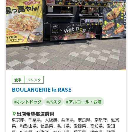
食事
ドリンク
BOULANGERIE le RASE
#ホットドッグ
#パスタ
#アルコール・お酒
出店希望都道府県
東京都
、
千葉県
、
大阪府
、
兵庫県
、
奈良県
、
京都府
、
滋賀
県
、
和歌山県
、
徳島県
、
香川県
、
愛媛県
、
高知県
、
愛知
県
、
岐阜県
、
北海道
、
神奈川県
、
埼玉県
、
栃木県
、
静岡