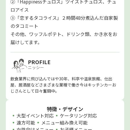
②「Happinessチュロス」ツイストチュロス、チュ
ロアイス
③「恋するタコライス」２時間48分煮込んだ自家製
のタコミート
その他、ワッフルポテト、ドリンク類、かき氷をお
届けしてます。
PROFILE
ニッシー
飲食業界に飛び込んではや30年、料亭や温泉旅館、仕出
屋、居酒屋などさまざまな業種で働き今はキッチンカーお
じさんとして日々奮闘中。
特徴・デザイン
大型イベント対応
ケータリング対応
遠方可能
メニュー組み換え可能
女性向けメニュー
お子様メニュー