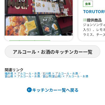
食事
TORUTOR
提供商品
ジョンソンヴ
入り）、レモ
ラミス、チー
はらみ焼肉あ
食事
スイーツ
ドリンク
すじ煮込み、
重、はらみス
まると
アルコール・お酒のキッチンカー一覧
牛タン串、な
にわ黒牛ステ
提供商品
巻きおにぎり、
ぐるぐるウインナー、QQボール、生ビ
熟成ハラミ串
ール、ゆめかわひんやりスイーツ、豚
関連リンク
福井県 × アルコール・お酒
／
石川県 × アルコール・お酒
／
焼肉丼、大阪美
角煮丼、かき氷、ほっとスナック、か
富山県 × アルコール・お酒
／
富山市(富山県) × アルコール・お酒
美人カステラ2
す大根、ホットレモネード、唐揚げ、le
0個、チュロ
monade、つくねフリット、つくねカ
ーク焼きそば
レー、つくねライス
キッチンカー一覧へ戻る
ェ、焼き鳥、
しパイン、な
ば、フランク