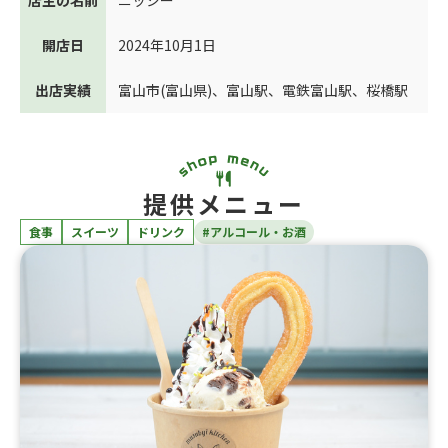
店主の名前
ニッシー
開店日
2024年10月1日
出店実績
富山市(富山県)
、
富山駅
、
電鉄富山駅
、
桜橋駅
提供メニュー
食事
スイーツ
ドリンク
#アルコール・お酒