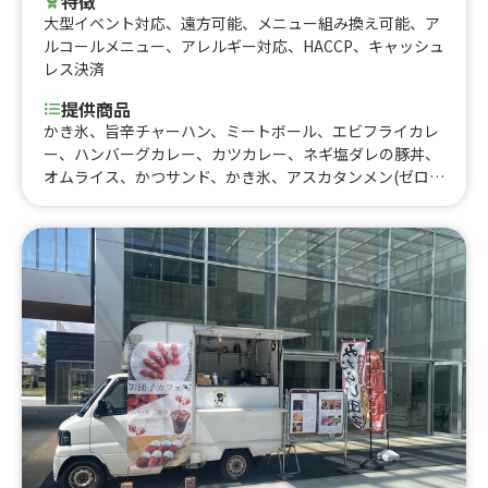
特徴
大型イベント対応
、
遠方可能
、
メニュー組み換え可能
、
ア
ルコールメニュー
、
アレルギー対応
、
HACCP
、
キャッシュ
レス決済
提供商品
かき氷、旨辛チャーハン、ミートボール、エビフライカレ
ー、ハンバーグカレー、カツカレー、ネギ塩ダレの豚丼、
オムライス、かつサンド、かき氷、アスカタンメン(ゼロ
辛)、激辛アスカタンメン、ピザ フンギ、ピザ マルゲリ
ータ、やきうどん、ソースカツ丼、特製ブタ焼きそば、ブ
タから丼、ブタの唐揚げ、特製豚まん、超ブタカレー