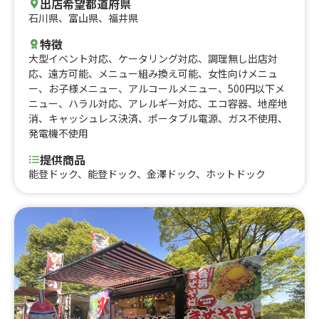
出店希望都道府県
石川県
、
富山県
、
福井県
特徴
大型イベント対応
、
ケータリング対応
、
調理無し出店対
応
、
遠方可能
、
メニュー組み換え可能
、
女性向けメニュ
ー
、
お子様メニュー
、
アルコールメニュー
、
500円以下メ
ニュー
、
ハラル対応
、
アレルギー対応
、
エコ容器
、
地産地
消
、
キャッシュレス決済
、
ポータブル電源
、
ガス不使用
、
発電機不使用
提供商品
能登ドック、能登ドック、金澤ドック、ホットドック