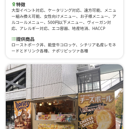
特徴
大型イベント対応
、
ケータリング対応
、
遠方可能
、
メニュ
ー組み換え可能
、
女性向けメニュー
、
お子様メニュー
、
ア
ルコールメニュー
、
500円以下メニュー
、
ヴィーガン対
応
、
アレルギー対応
、
エコ容器
、
地産地消
、
HACCP
提供商品
ローストポーク丼、能登牛コロッケ、シチリア名産レモネ
ードとドリンク各種、ナポリピッツァ各種