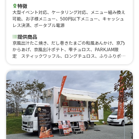
特徴
大型イベント対応
、
ケータリング対応
、
メニュー組み換え
可能
、
お子様メニュー
、
500円以下メニュー
、
キャッシュ
レス決済
、
ポータブル電源
提供商品
京風出汁たこ焼き、だし巻きたまごの和風あんかけ、京乃
からあげ、京風出汁ポテト、雫チュロス、PARKJAM限
定 スティックワッフル、ロングチュロス、ふりふりポテ
ト、アイスブリュレクレープ、黄桃氷、大吉からあげ、削
りマンゴー、いちご氷、かき氷、からあげ弁当、大吉から
あげ丼、とろとろ杏仁豆腐、台湾からあげ、ジーロー飯、
ルーロー飯、トロトロ豚バラ軟骨角煮飯、チキンオーバー
ライス、鶏皮せんべい、MAXポテト、中津からあげ