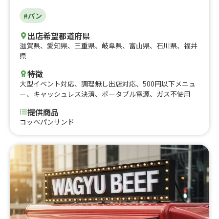
らあげ丼、揚げたて！チュロス、ゴボウのからあげ、フラ
#パン
イドポテト、ゆず胡椒からあげ 大、ゆず胡椒からあげ
中、ゆず胡椒からあげ 小、アゴ旨出汁からあげ(モモ) 中、
出店希望都道府県
アゴ旨 出汁からあげ(モモ) 小、自家製レモネード/レモン
滋賀県
、
愛知県
、
三重県
、
岐阜県
、
富山県
、
石川県
、
福井
スカッシュ、ホットレモネード、コーヒー(HOT/ICE)、カ
県
フェラテ(HOT/ICE)、キャラメルラテ(HOT/ICE)、有機ロ
ーズヒップティー『ヴィーナスの紅い果実』、生ビール、
特徴
樽詰ハイボール、レモンサワー/プレーンサワー、ノンア
大型イベント対応
、
調理無し出店対応
、
500円以下メニュ
ルコールビール
ー
、
キャッシュレス決済
、
ポータブル電源
、
ガス不使用
提供商品
コッペパンサンド