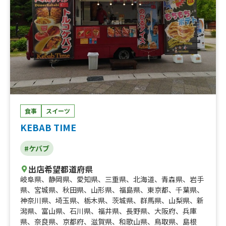
食事
スイーツ
KEBAB TIME
#ケバブ
出店希望都道府県
岐阜県
、
静岡県
、
愛知県
、
三重県
、
北海道
、
青森県
、
岩手
県
、
宮城県
、
秋田県
、
山形県
、
福島県
、
東京都
、
千葉県
、
神奈川県
、
埼玉県
、
栃木県
、
茨城県
、
群馬県
、
山梨県
、
新
潟県
、
富山県
、
石川県
、
福井県
、
長野県
、
大阪府
、
兵庫
県
、
奈良県
、
京都府
、
滋賀県
、
和歌山県
、
鳥取県
、
島根