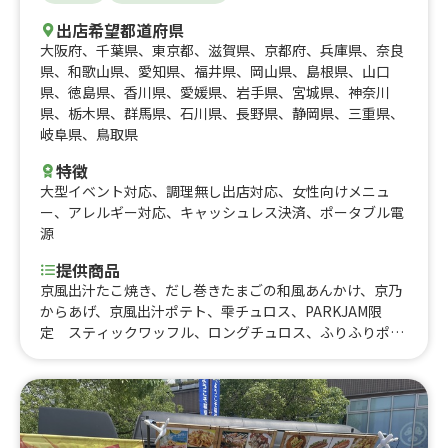
出店希望都道府県
大阪府
、
千葉県
、
東京都
、
滋賀県
、
京都府
、
兵庫県
、
奈良
県
、
和歌山県
、
愛知県
、
福井県
、
岡山県
、
島根県
、
山口
県
、
徳島県
、
香川県
、
愛媛県
、
岩手県
、
宮城県
、
神奈川
県
、
栃木県
、
群馬県
、
石川県
、
長野県
、
静岡県
、
三重県
、
岐阜県
、
鳥取県
特徴
大型イベント対応
、
調理無し出店対応
、
女性向けメニュ
ー
、
アレルギー対応
、
キャッシュレス決済
、
ポータブル電
源
提供商品
京風出汁たこ焼き、だし巻きたまごの和風あんかけ、京乃
からあげ、京風出汁ポテト、雫チュロス、PARKJAM限
定 スティックワッフル、ロングチュロス、ふりふりポテ
ト、アイスブリュレクレープ、黄桃氷、大吉からあげ、削
りマンゴー、いちご氷、かき氷、からあげ弁当、大吉から
あげ丼、とろとろ杏仁豆腐、台湾からあげ、ジーロー飯、
ルーロー飯、トロトロ豚バラ軟骨角煮飯、チキンオーバー
ライス、鶏皮せんべい、MAXポテト、中津からあげ