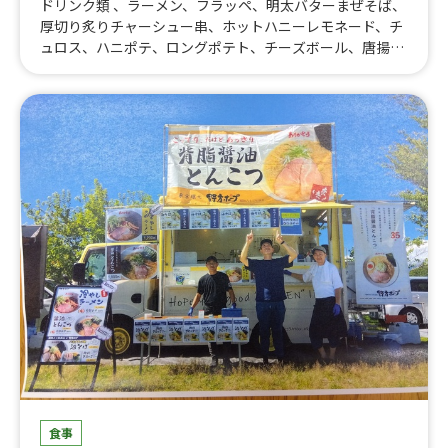
ドリンク類 、ラーメン、フラッペ、明太バターまぜそば、
厚切り炙りチャーシュー串、ホットハニーレモネード、チ
ュロス、ハニポテ、ロングポテト、チーズボール、唐揚
げ、焼きそば、まぜ二郎、かき氷、台湾ニラもやし、イカ
ゲソ串唐揚げ、ホルモンまぜそば、台湾まぜそば、ダージ
ーパイ、韓国フライドチキン、ガパオライス、タコライス
食事