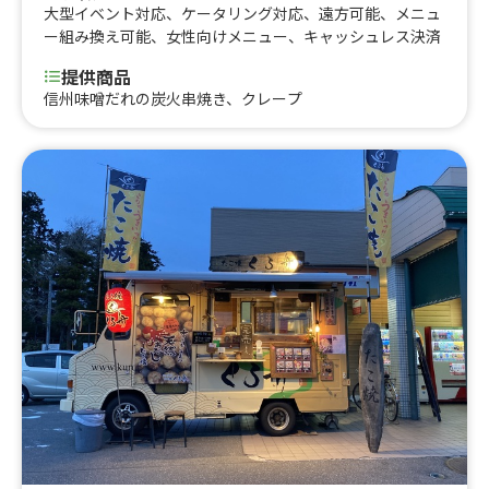
大型イベント対応
、
ケータリング対応
、
遠方可能
、
メニュ
ー組み換え可能
、
女性向けメニュー
、
キャッシュレス決済
提供商品
信州味噌だれの炭火串焼き、クレープ