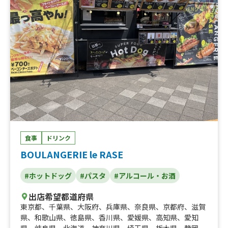
食事
ドリンク
BOULANGERIE le RASE
#ホットドッグ
#パスタ
#アルコール・お酒
出店希望都道府県
東京都
、
千葉県
、
大阪府
、
兵庫県
、
奈良県
、
京都府
、
滋賀
県
、
和歌山県
、
徳島県
、
香川県
、
愛媛県
、
高知県
、
愛知
県
、
岐阜県
、
北海道
、
神奈川県
、
埼玉県
、
栃木県
、
静岡