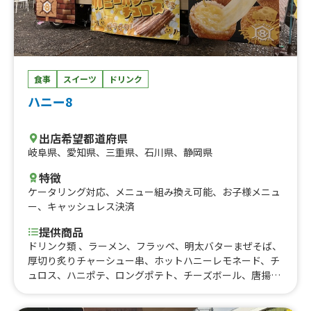
食事
スイーツ
ドリンク
ハニー8
出店希望都道府県
岐阜県
、
愛知県
、
三重県
、
石川県
、
静岡県
特徴
ケータリング対応
、
メニュー組み換え可能
、
お子様メニュ
ー
、
キャッシュレス決済
提供商品
ドリンク類 、ラーメン、フラッペ、明太バターまぜそば、
厚切り炙りチャーシュー串、ホットハニーレモネード、チ
ュロス、ハニポテ、ロングポテト、チーズボール、唐揚
げ、焼きそば、まぜ二郎、かき氷、台湾ニラもやし、イカ
ゲソ串唐揚げ、ホルモンまぜそば、台湾まぜそば、ダージ