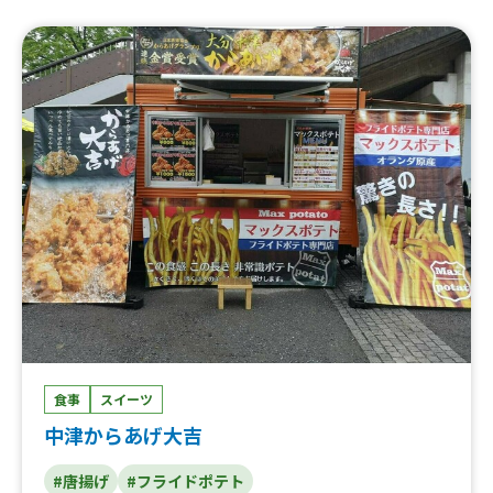
食事
スイーツ
中津からあげ大吉
#唐揚げ
#フライドポテト