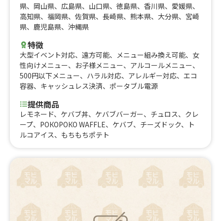
県
、
岡山県
、
広島県
、
山口県
、
徳島県
、
香川県
、
愛媛県
、
高知県
、
福岡県
、
佐賀県
、
長崎県
、
熊本県
、
大分県
、
宮崎
県
、
鹿児島県
、
沖縄県
特徴
大型イベント対応
、
遠方可能
、
メニュー組み換え可能
、
女
性向けメニュー
、
お子様メニュー
、
アルコールメニュー
、
500円以下メニュー
、
ハラル対応
、
アレルギー対応
、
エコ
容器
、
キャッシュレス決済
、
ポータブル電源
提供商品
レモネード、ケバブ丼、ケバブバーガー、チュロス、クレ
ープ、РОКОРОКО WAFFLE、ケバブ、チーズドック、ト
ルコアイス、もちもちポテト