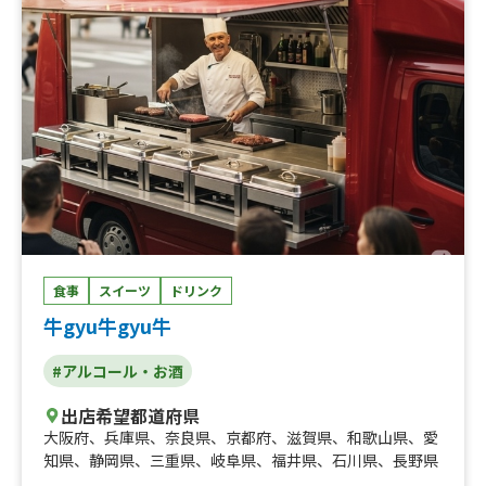
食事
スイーツ
ドリンク
牛gyu牛gyu牛
#アルコール・お酒
出店希望都道府県
大阪府
、
兵庫県
、
奈良県
、
京都府
、
滋賀県
、
和歌山県
、
愛
知県
、
静岡県
、
三重県
、
岐阜県
、
福井県
、
石川県
、
長野県