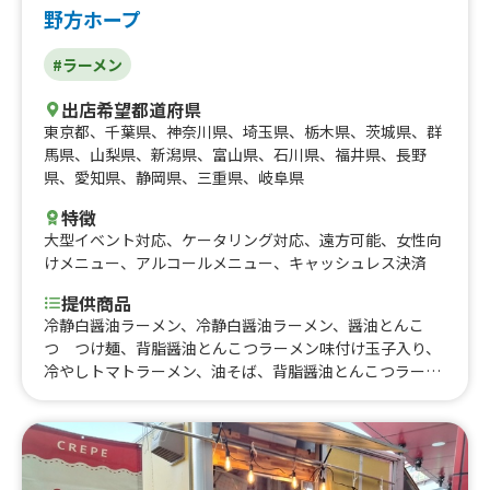
野方ホープ
#ラーメン
出店希望都道府県
東京都
、
千葉県
、
神奈川県
、
埼玉県
、
栃木県
、
茨城県
、
群
馬県
、
山梨県
、
新潟県
、
富山県
、
石川県
、
福井県
、
長野
県
、
愛知県
、
静岡県
、
三重県
、
岐阜県
特徴
大型イベント対応
、
ケータリング対応
、
遠方可能
、
女性向
けメニュー
、
アルコールメニュー
、
キャッシュレス決済
提供商品
冷静白醤油ラーメン、冷静白醤油ラーメン、醤油とんこ
つ つけ麺、背脂醤油とんこつラーメン味付け玉子入り、
冷やしトマトラーメン、油そば、背脂醤油とんこつラーメ
ン