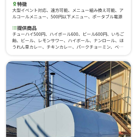
特徴
大型イベント対応
、
遠方可能
、
メニュー組み換え可能
、
ア
ルコールメニュー
、
500円以下メニュー
、
ポータブル電源
提供商品
チューハイ500円、ハイボール600、ビール600円、いちご
飴、ビール、レモンサワー、ハイボール、ナンロール、ほ
うれん草カレー、チキンカレー、パークチョーミン、ベジ
タブルチョーミン、チーズナン、ナン、ビリヤニ、トッポ
ギ、プルコギ、ヤンニョム餃子、ビビンバ、具材たっぷり
キンパ、牛ロース丼、仙台牛タン丼、牛重