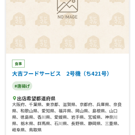
食事
大吉フードサービス 2号機（ち421号）
#唐揚げ
出店希望都道府県
大阪府
、
千葉県
、
東京都
、
滋賀県
、
京都府
、
兵庫県
、
奈良
県
、
和歌山県
、
愛知県
、
福井県
、
岡山県
、
島根県
、
山口
県
、
徳島県
、
香川県
、
愛媛県
、
岩手県
、
宮城県
、
神奈川
県
、
栃木県
、
群馬県
、
石川県
、
長野県
、
静岡県
、
三重県
、
岐阜県
、
鳥取県