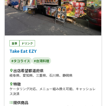
食事
ドリンク
Take Eat EZY
#タコライス
#台湾料理
出店希望都道府県
岐阜県
、
愛知県
、
三重県
、
石川県
、
静岡県
特徴
ケータリング対応
、
メニュー組み換え可能
、
キャッシュレ
ス決済
提供商品