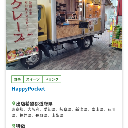
食事
スイーツ
ドリンク
HappyPocket
出店希望都道府県
東京都
、
大阪府
、
愛知県
、
岐阜県
、
新潟県
、
富山県
、
石川
県
、
福井県
、
長野県
、
山梨県
特徴