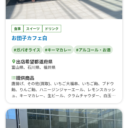
食事
スイーツ
ドリンク
お団子カフェ白
#ガパオライス
#キーマカレー
#アルコール・お酒
出店希望都道府県
富山県
、
石川県
、
福井県
提供商品
唐揚げ、その他(買取)、いちご大福串、いちご飴、ブドウ
飴、りんご飴、ハニージンジャーエール、レモンスカッシ
ュ、キーマカレー、生ビール、クラムチャウダー、白玉ぜ
んざい、いちご削り、やみつきチーズケーキ、みたらし団
子風呂、加賀棒茶ラテ、コーヒー