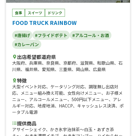
食事
スイーツ
ドリンク
FOOD TRUCK RAINBOW
#唐揚げ
#フライドポテト
#アルコール・お酒
#カレーパン
出店希望都道府県
大阪府
、
兵庫県
、
奈良県
、
京都府
、
滋賀県
、
和歌山県
、
石
川県
、
福井県
、
愛知県
、
三重県
、
岡山県
、
広島県
特徴
大型イベント対応
、
ケータリング対応
、
調理無し出店対
応
、
メニュー組み換え可能
、
女性向けメニュー
、
お子様メ
ニュー
、
アルコールメニュー
、
500円以下メニュー
、
アレ
ルギー対応
、
地産地消
、
HACCP
、
キャッシュレス決済
、
ポ
ータブル電源
提供商品
アサイーシェイク、かき氷宇治抹茶〜白玉・あずき添
え〜、かき氷濃厚イチゴ、かき氷マンゴー、ハイからセッ