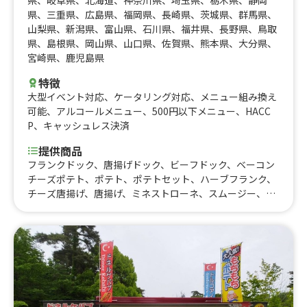
県
、
三重県
、
広島県
、
福岡県
、
長崎県
、
茨城県
、
群馬県
、
山梨県
、
新潟県
、
富山県
、
石川県
、
福井県
、
長野県
、
鳥取
県
、
島根県
、
岡山県
、
山口県
、
佐賀県
、
熊本県
、
大分県
、
宮崎県
、
鹿児島県
特徴
大型イベント対応
、
ケータリング対応
、
メニュー組み換え
可能
、
アルコールメニュー
、
500円以下メニュー
、
HACC
P
、
キャッシュレス決済
提供商品
フランクドック、唐揚げドック、ビーフドック、ベーコン
チーズポテト、ポテト、ポテトセット、ハーブフランク、
チーズ唐揚げ、唐揚げ、ミネストローネ、スムージー、レ
モネード、コーラ、コーヒー、カフェオレ、抹茶オレ、ビ
ール、酎ハイレモン、ノンアルコールビール、果肉入りか
き氷、かき氷、たこ焼き(７個入り)