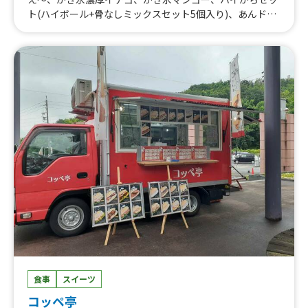
ト(ハイボール+骨なしミックスセット5個入り)、あんドー
ナツ、揚げたて！カレーパン、王道タコライス、ジョニー
のからあげ(骨付き) 6本入り、ジョニーのからあげ(骨付き)
4本入り、ジョニーのからあげ(骨付き) 3本入り、骨なしム
ネからあげ 小、骨なしムネからあげ 中、骨なしムネから
あげ 大、骨なしモモからあげ 小、骨なしモモからあげ
中、骨なしミックスセット 5個入り(ムネ3個・モモ2個）、
骨なしミックスセット 10個入り(ムネ6個・モモ4個)、ポテ
からセット、近江牛メンチカツ 3個、近江牛メンチカツ 1
個、近江牛コロッケ 5個(+1個増量)、近江牛コロッケ 2
個、近江牛コロッケ 1個、おまかせ日替わり弁当、とり天
弁当(かぼすポン酢付き) 小、とり天弁当(かぼすポン酢付
き) 中、ジョニー弁当(骨付き)、ゆず胡椒弁当 中、ゆず胡
椒弁当 小、出汁ミックス弁当(ムネ・出汁モモのミックス)
大、出汁ミックス弁当(ムネ・出汁モモのミックス) 中、出
汁ミックス弁当(ムネ・出汁モモのミックス) 小、出汁から
あげ弁当 中、出汁からあげ弁当 小、骨なしミックス弁当
(ムネ・モモのミックス) 大、骨なしミックス弁当(ムネ・モ
モのミックス) 中、骨なしミックス弁当(ムネ・モモのミッ
食事
スイーツ
クス) 小、骨なしモモ弁当 中、骨なしモモ弁当 小、骨なし
コッペ亭
ムネ弁当 大、骨なしムネ弁当 中、骨なしムネ弁当 小、か