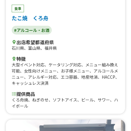
食事
たこ焼 くろ舟
#アルコール・お酒
出店希望都道府県
石川県
、
富山県
、
福井県
特徴
大型イベント対応
、
ケータリング対応
、
メニュー組み換え
可能
、
女性向けメニュー
、
お子様メニュー
、
アルコールメ
ニュー
、
アレルギー対応
、
エコ容器
、
地産地消
、
HACCP
、
キャッシュレス決済
提供商品
くろ舟焼、ねぎのせ 、ソフトアイス、ビール、サワー、ハ
イボール