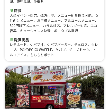
県
、
鹿児島県
、
沖縄県
特徴
大型イベント対応
、
遠方可能
、
メニュー組み換え可能
、
女
性向けメニュー
、
お子様メニュー
、
アルコールメニュー
、
500円以下メニュー
、
ハラル対応
、
アレルギー対応
、
エコ
容器
、
キャッシュレス決済
、
ポータブル電源
提供商品
レモネード、ケバブ丼、ケバブバーガー、チュロス、クレ
ープ、РОКОРОКО WAFFLE、ケバブ、チーズドック、ト
ルコアイス、もちもちポテト