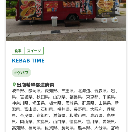
食事
スイーツ
KEBAB TIME
#ケバブ
出店希望都道府県
岐阜県
、
静岡県
、
愛知県
、
三重県
、
北海道
、
青森県
、
岩手
県
、
宮城県
、
秋田県
、
山形県
、
福島県
、
東京都
、
千葉県
、
神奈川県
、
埼玉県
、
栃木県
、
茨城県
、
群馬県
、
山梨県
、
新
潟県
、
富山県
、
石川県
、
福井県
、
長野県
、
大阪府
、
兵庫
県
、
奈良県
、
京都府
、
滋賀県
、
和歌山県
、
鳥取県
、
島根
県
、
岡山県
、
広島県
、
山口県
、
徳島県
、
香川県
、
愛媛県
、
高知県
、
福岡県
、
佐賀県
、
長崎県
、
熊本県
、
大分県
、
宮崎