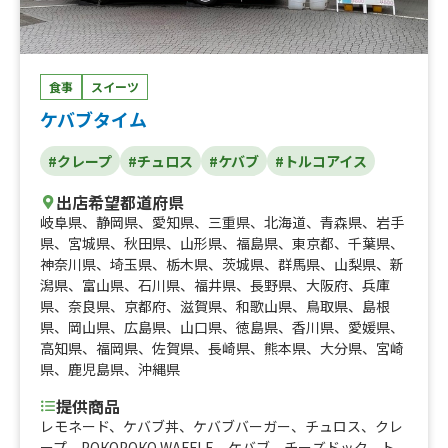
食事
スイーツ
ケバブタイム
#クレープ
#チュロス
#ケバブ
#トルコアイス
出店希望都道府県
岐阜県
、
静岡県
、
愛知県
、
三重県
、
北海道
、
青森県
、
岩手
県
、
宮城県
、
秋田県
、
山形県
、
福島県
、
東京都
、
千葉県
、
神奈川県
、
埼玉県
、
栃木県
、
茨城県
、
群馬県
、
山梨県
、
新
潟県
、
富山県
、
石川県
、
福井県
、
長野県
、
大阪府
、
兵庫
県
、
奈良県
、
京都府
、
滋賀県
、
和歌山県
、
鳥取県
、
島根
県
、
岡山県
、
広島県
、
山口県
、
徳島県
、
香川県
、
愛媛県
、
高知県
、
福岡県
、
佐賀県
、
長崎県
、
熊本県
、
大分県
、
宮崎
県
、
鹿児島県
、
沖縄県
提供商品
レモネード、ケバブ丼、ケバブバーガー、チュロス、クレ
ープ、РОКОРОКО WAFFLE、ケバブ、チーズドック、ト