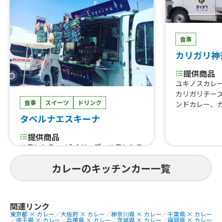
食事
カリガリ神
提供商品
ユキノスカレ
カリガリチー
食事
スイーツ
ドリンク
ンドカレー、
タベルナエスキーナ
提供商品
ハモンセラーノ&オリーブ、ハモンセラ
ーノのバゲットサンド、タコス、自家
カレーのキッチンカー一覧
製シロップソーダ、USオーガニック&
パワープロダクトのオーガニックシフ
ォンケーキ、チュロスonアイス、自家
製チキンハムとアボカドのサラダライ
関連リンク
ス、サーモンとたっぷり野菜のクリー
東京都 × カレー
／
大阪府 × カレー
／
神奈川県 × カレー
／
千葉県 × カレー
ムシチューライス、真鱈のココナッツ
／
埼玉県 × カレー
／
兵庫県 × カレー
／
茨城県 × カレー
／
福岡県 × カレー