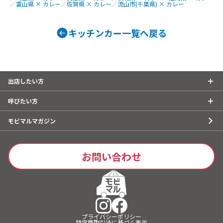
／
富山県 × カレー
／
佐賀県 × カレー
／
流山市(千葉県) × カレー
カレー、サーモンとアボカドのポキラ
イス、チキンとポテトのマッサマンカ
レー、USオーガニックポークの自家製
キッチンカー一覧へ戻る
ベーコンカレー、手作りシロップのふ
わふわカキ氷、USオーガニックのオー
ガニックオートミールクッキー、コー
ヒー、チュロス、チリコンカンのタコ
ライス、たっぷりキノコのバターチキ
出店したい方
ンカレー
呼びたい方
モビマルマガジン
お問い合わせ
プライバシーポリシー
特定商取引法に基づく表示