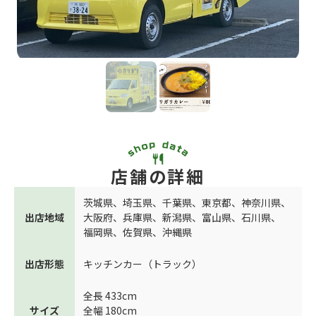
店舗の詳細
茨城県
、
埼玉県
、
千葉県
、
東京都
、
神奈川県
、
出店地域
大阪府
、
兵庫県
、
新潟県
、
富山県
、
石川県
、
福岡県
、
佐賀県
、
沖縄県
出店形態
キッチンカー（トラック）
全長 433cm
サイズ
全幅 180cm