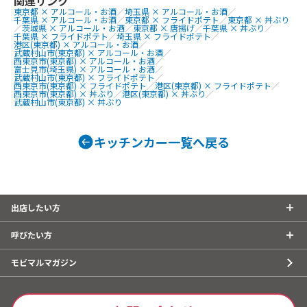
関連リンク
ド、パイ生地たい焼き あんこ、パイ生
東京都 × アルコール・お酒
／
埼玉県 × アルコール・お酒
／
千葉県 × アルコール・お酒
／
東京都 × フライドポテト
／
東京都 × 丼ぶり
地たい焼き チョコ、パイ生地たい焼
／
茨城県 × アルコール・お酒
／
東京都 × 唐揚げ
／
千葉県 × 丼ぶり
／
千葉県 × フライドポテト
／
埼玉県 × フライドポテト
／
き 抹茶、パイ生地たい焼き お芋、イカ
港区(東京都) × アルコール・お酒
／
焼き、豚焼き、海鮮ミックス焼き、イカ
武蔵村山市(東京都) × アルコール・お酒
／
西東京市(東京都) × アルコール・お酒
／
焼き、豚焼き、海鮮ミックス焼き、ドリ
富士見市(埼玉県) × アルコール・お酒
／
武蔵村山市(東京都) × フライドポテト
／
ンク各種（レモネード、レモンスカッ
西東京市(東京都) × フライドポテト
／
港区(東京都) × フライドポテト
／
西東京市(東京都) × 丼ぶり
／
港区(東京都) × 丼ぶり
／
シュ、ソーダードリンクなど）、フロ
武蔵村山市(東京都) × 丼ぶり
ートドリンク各種
キッチンカー一覧へ戻る
出店したい方
呼びたい方
モビマルマガジン