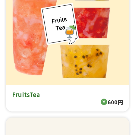
FruitsTea
600円