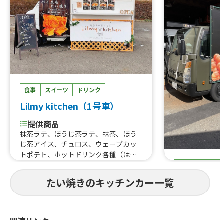
メリカンドッグ、旨からBOX(しょう
ゆ・しお・みそ・南蛮・油淋鶏・めん
たいマヨ・スイートチリ)、旨から丼、
牛カルビ丼、缶ビール、オレンジジュ
ース100%、パイナップルジュース10
0%、ハイボール・コークハイ・ジンジ
ャーハイ、韓国ドリンク
食事
スイーツ
ドリンク
Lilmy kitchen（1号車）
提供商品
抹茶ラテ、ほうじ茶ラテ、抹茶、ほう
じ茶アイス、チュロス、ウェーブカッ
トポテト、ホットドリンク各種（はち
みつ紅茶、ホットはちみつジンジャ
食事
スイー
ー）、パイ生地たい焼きとドリンクセ
FOOD TR
たい焼きのキッチンカー一覧
ット、パイ生地たい焼き2個セット、ホ
ットドリンク各種（抹茶カプチーノ、
提供商品
ほうじ茶カプチーノなど）、パイ生地
クロワッサン
たい焼き、パイ生地たい焼き カスター