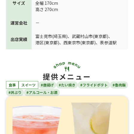
サイズ
全幅 170cm
高さ 270cm
運営会社
－
富士見市(埼玉県)
、
武蔵村山市(東京都)
、
出店実績
港区(東京都)
、
西東京市(東京都)
、
表参道駅
提供メニュー
食事
スイーツ
#唐揚げ
#たい焼き
#フライドポテト
#魯肉飯
#丼ぶり
#アルコール・お酒