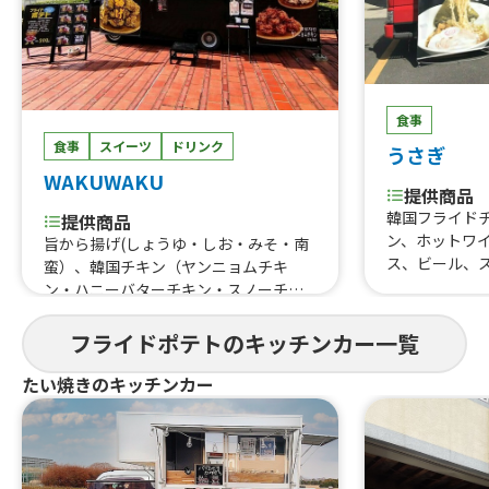
食事
食事
スイーツ
ドリンク
うさぎ
WAKUWAKU
提供商品
韓国フライド
提供商品
ン、ホットワ
旨から揚げ(しょうゆ・しお・みそ・南
ス、ビール、
蛮）、韓国チキン（ヤンニョムチキ
スパイスカレ
ン・ハニーバターチキン・スノーチー
揚げ、フライ
ズチキン・カンジャンチキン・コチュ
サワー、生ビー
マヨチキン・ネギ塩チキン・ハニーコ
フライドポテトのキッチンカー一覧
豚ライス、アイ
ンボチキン）、秩父天然水ふわふわか
レー、ラーメ
き氷（18種類)、ふりふりポテト(18種
たい焼きのキッチンカー
類のフレーバー）、チュロス、チーズ
ハットグ、ポテトチーズハットグ、チー
ズボール、チヂミ、チキンナゲット、
ソトックソトック、肉巻きおにぎり、ア