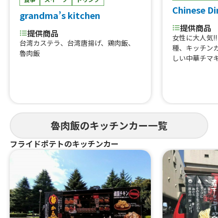
Chinese D
grandma’s kitchen
提供商品
提供商品
女性に大人気!
台湾カステラ、台湾唐揚げ、鶏肉飯、
種、キッチン
魯肉飯
しい中華チマ
入り香港風焼
大人のキャラ
香港で大人気
ンゴーココナ
蓮の実餡のゴ
フード 杏花
魯肉飯のキッチンカー一覧
ン)、幸せの
の強い麻婆豆
フライドポテトのキッチンカー