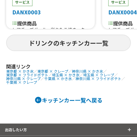
サービス
サービス
DANX0003
DANX0004
提供商品
提供商品
レアチーズボール、彩りたこ焼き、ク
レアチーズボ
ラフトジンジャーエール、燻製メニュ
ラフトジンジ
ドリンクのキッチンカー一覧
ー各種、レモネード、スムージー、ガ
ー各種、レモ
パオ、カオマンガイ、マッサマンチキ
パオ、カオマ
ンカレー、トムヤムからあげ、生姜焼
ンカレー、ト
き定食（各種）、フレーバーポテト、
き定食（各種
関連リンク
牛串、タコの柔らか煮込みごはん、タ
牛串、タコの
東京都 × かき氷
／
東京都 × クレープ
／
神奈川県 × かき氷
／
コライス、BBQポークライス、BBQチ
コライス、BB
東京都 × フライドポテト
／
埼玉県 × かき氷
／
埼玉県 × クレープ
／
神奈川県 × クレープ
／
千葉県 × かき氷
／
神奈川県 × フライドポテト
／
キン、ベイクドドーナツ、モロッコ風チ
キン、ベイク
千葉県 × クレープ
キンごはん、白身魚のレモンソテー
キンごはん、
キッチンカー一覧へ戻る
出店したい方