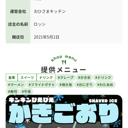
運営会社
おひさまキッチン
店主の名前
ロッシ
開店日
2021年5月1日
提供メニュー
食事
スイーツ
ドリンク
#クレープ
#かき氷
#ドリンク
#ラーメン
#フライドポテト
#焼き鳥
#おにぎり
#わたあめ
#寿司
#牛串