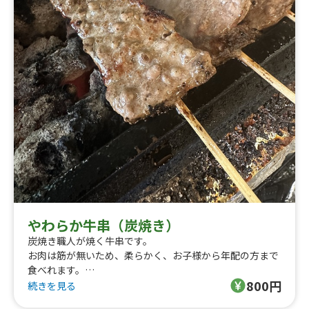
やわらか牛串（炭焼き）
炭焼き職人が焼く牛串です。
お肉は筋が無いため、柔らかく、お子様から年配の方まで
食べれます。
800円
良くリピートいただく串焼きです。
続きを見る
タレは自家製です。