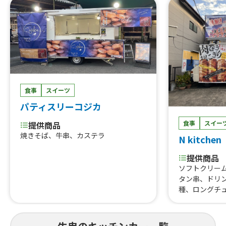
食事
スイーツ
パティスリーコジカ
食事
スイー
提供商品
焼きそば、牛串、カステラ
N kitchen
提供商品
ソフトクリー
タン串、ドリ
種、ロングチ
クザクにんに
り、那珂湊焼