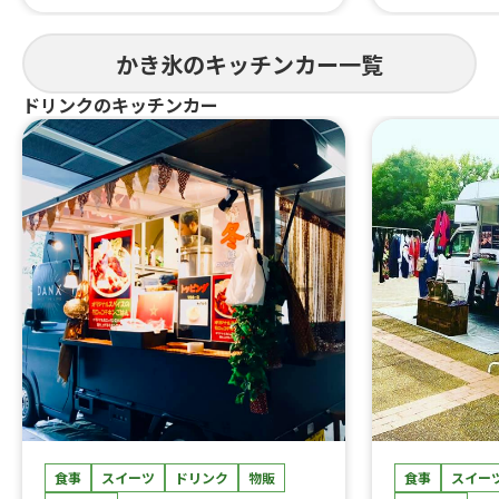
はらみ焼肉あ
すじ煮込み、
重、はらみス
かき氷のキッチンカー一覧
牛タン串、な
にわ黒牛ステ
ドリンクのキッチンカー
巻きおにぎり、
熟成ハラミ串
焼肉丼、大阪美
美人カステラ2
0個、チュロ
ーク焼きそば
ェ、焼き鳥、
しパイン、な
ば、フランク
タン重、唐揚
こ焼き
食事
スイーツ
ドリンク
物販
食事
スイー