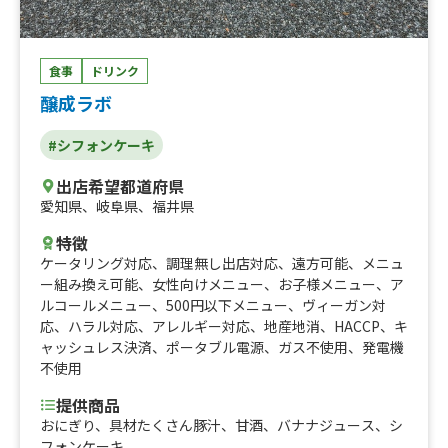
ンセット、熊本名物！！いきなり団子、熊本名物！！黒糖
焼き芋饅頭、熊本名物和菓子セット、ホイップクリーム入
ショコラシフォンケーキ、ホイップクリーム入紅茶シフォ
食事
ドリンク
ンケーキ、ビール、ソフトドリンク、パン屋さんの日替わ
醸成ラボ
り菓子パン、ジャンボ黒毛和牛串焼き、フランクフルト、
パインミー、サンドイッチ、クロワッサン、クロワッサン
#シフォンケーキ
ドッグ、クロワッサンサンド、冷凍みかん、フォー、小籠
包、キッシュ、イングリッシュマフィン、チヂミ、ブリト
出店希望都道府県
―、タコス、チリチーズドッグ、チリドッグ、ナチョス、
愛知県
、
岐阜県
、
福井県
シェイク、焼鳥 なんこつ、焼鳥 ぽんちり、焼鳥 つく
ね、焼鳥 皮、焼鳥 もも、パスタ、そぼろ丼、牛丼、豚
特徴
汁、ポテトスープ、クラムチャウダー、コーンスープ、エ
ケータリング対応
、
調理無し出店対応
、
遠方可能
、
メニュ
ッグスープ、ぜんざい、スンドゥブ（韓国）、トッポギ
ー組み換え可能
、
女性向けメニュー
、
お子様メニュー
、
ア
(韓国)、soto(インドネシア料理)、スパムおにぎり、ケイ
ルコールメニュー
、
500円以下メニュー
、
ヴィーガン対
ジャンフライドポテト、そば、ラーメン、お弁当各種、レ
応
、
ハラル対応
、
アレルギー対応
、
地産地消
、
HACCP
、
キ
インボー綿菓子、おにぎり2個入り、おにぎり、枝豆、お
ャッシュレス決済
、
ポータブル電源
、
ガス不使用
、
発電機
弁当各種、お弁当各種、琥珀糖炭酸ジュース、チキンカツ
不使用
バーガー、ロースカツハンバーガー、冷やしつけ麺、冷や
しうどん、冷やし蕎麦、ダブルハンバーガー、焼うどん、
提供商品
ホットドッグ ビッグサイズ、ホットドッグ、かき氷オン
おにぎり、具材たくさん豚汁、甘酒、バナナジュース、シ
ザ ブルーシールアイスクリーム、沖縄ブルーシールアイス
フォンケーキ