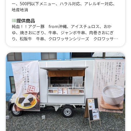
ー
、
500円以下メニュー
、
ハラル対応
、
アレルギー対応
、
地産地消
提供商品
純血！！アグー豚 from沖縄、アイスチュロス、おか
ゆ、焼きおにぎり、牛串、ジャンボ牛串、肉巻きおにぎ
り、松阪牛 牛串、クロワッサンシリーズ クロワッサン
マロンチョコクリーム、アメリカンサンド ポークステー
キ、アメリカンサンド ホットドック、アメリカンサン
ド ベーコンチーズ、アメリカンサンド ハムチーズ、焼
きそば、ロングポテト、沖縄ブルーシールアイスクリー
ム カップ、唐揚げ(約4-6個＝重さにより)、冷たいいちご
飴、Lサイズハンバーガー 100%Beerパティ使用、Lサイ
ズテリヤキハンバーガー 100%Beerパティ使用、Lサイ
ズチーズハンバーガー 100%Beerパティ使用、Lサイズ
テリヤキチーズハンバーガー 100%Beerパティ使用、フラ
イドポテト、おしるこ、ハンバーガー、チーズハンバーガ
ー、テリヤキハンバーガー、カレーライス、ハンドメイド
オリジナルクッキー～恐竜～、ハンドメイドオリジナルク
ッキー～クリスマス～、ハンドメイドオリジナルクッキー
～ハロウイン～、ハンドメイドクッキー、冷たいりんご
飴、冷たいぶとう飴、ふわふわかき氷、スコーン、スコー