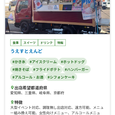
食事
スイーツ
ドリンク
物販
うえすとえんど
#かき氷
#アイスクリーム
#ホットドッグ
#焼きそば
#フライドポテト
#ハンバーガー
#アルコール・お酒
#シフォンケーキ
出店希望都道府県
愛知県
、
三重県
、
岐阜県
、
京都府
特徴
大型イベント対応
、
調理無し出店対応
、
遠方可能
、
メニュ
ー組み換え可能
、
女性向けメニュー
、
アルコールメニュ