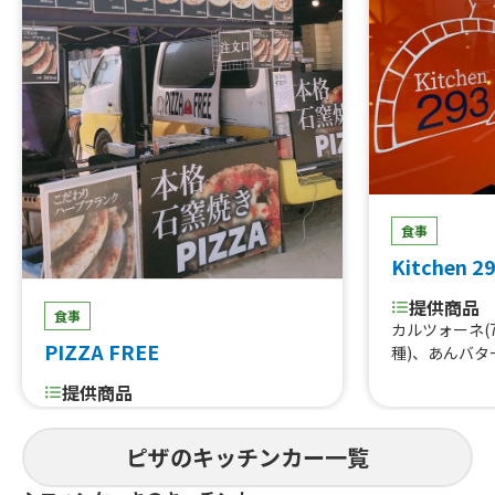
食事
Kitchen 2
提供商品
食事
カルツォーネ(
PIZZA FREE
種)、あんバタ
提供商品
フルーツタルト、チュロス、カキ氷、
ハーブフランク、本格石窯焼きPIZZA
ピザのキッチンカー一覧