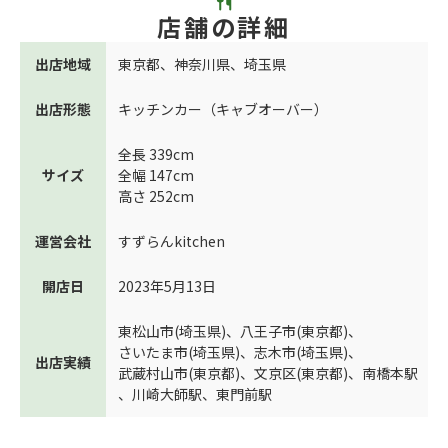
店舗の詳細
出店地域
東京都
、
神奈川県
、
埼玉県
出店形態
キッチンカー（キャブオーバー）
全長 339cm
サイズ
全幅 147cm
高さ 252cm
運営会社
すずらんkitchen
開店日
2023年5月13日
東松山市(埼玉県)
、
八王子市(東京都)
、
さいたま市(埼玉県)
、
志木市(埼玉県)
、
出店実績
武蔵村山市(東京都)
、
文京区(東京都)
、
南橋本駅
、
川崎大師駅
、
東門前駅