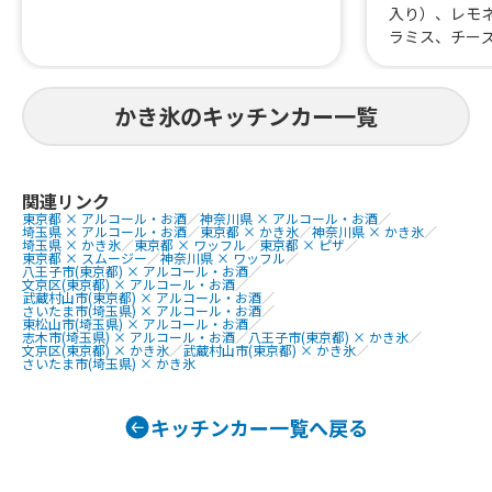
入り）、レモ
ラミス、チー
はらみ焼肉あ
すじ煮込み、
重、はらみス
かき氷のキッチンカー一覧
牛タン串、な
にわ黒牛ステ
巻きおにぎり、
熟成ハラミ串
関連リンク
東京都 × アルコール・お酒
／
神奈川県 × アルコール・お酒
／
焼肉丼、大阪美
埼玉県 × アルコール・お酒
／
東京都 × かき氷
／
神奈川県 × かき氷
／
美人カステラ2
埼玉県 × かき氷
／
東京都 × ワッフル
／
東京都 × ピザ
／
東京都 × スムージー
／
神奈川県 × ワッフル
／
0個、チュロ
八王子市(東京都) × アルコール・お酒
／
文京区(東京都) × アルコール・お酒
／
ーク焼きそば
武蔵村山市(東京都) × アルコール・お酒
／
さいたま市(埼玉県) × アルコール・お酒
／
ェ、焼き鳥、
東松山市(埼玉県) × アルコール・お酒
／
しパイン、な
志木市(埼玉県) × アルコール・お酒
／
八王子市(東京都) × かき氷
／
文京区(東京都) × かき氷
／
武蔵村山市(東京都) × かき氷
／
ば、フランク
さいたま市(埼玉県) × かき氷
タン重、唐揚
こ焼き
キッチンカー一覧へ戻る