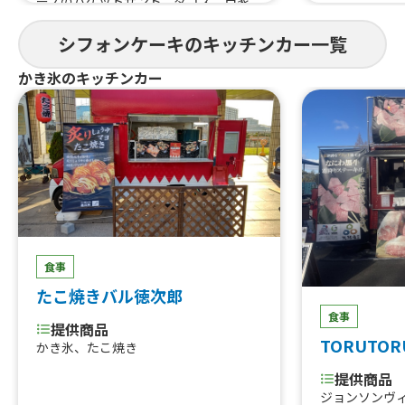
ーノのバゲットサンド、タコス、自家
製シロップソーダ、USオーガニック&
パワープロダクトのオーガニックシフ
シフォンケーキのキッチンカー一覧
ォンケーキ、チュロスonアイス、自家
かき氷のキッチンカー
製チキンハムとアボカドのサラダライ
ス、サーモンとたっぷり野菜のクリー
ムシチューライス、真鱈のココナッツ
カレー、サーモンとアボカドのポキラ
イス、チキンとポテトのマッサマンカ
レー、USオーガニックポークの自家製
ベーコンカレー、手作りシロップのふ
わふわカキ氷、USオーガニックのオー
ガニックオートミールクッキー、コー
ヒー、チュロス、チリコンカンのタコ
ライス、たっぷりキノコのバターチキ
食事
ンカレー
たこ焼きバル徳次郎
食事
提供商品
TORUTOR
かき氷、たこ焼き
提供商品
ジョンソンヴ