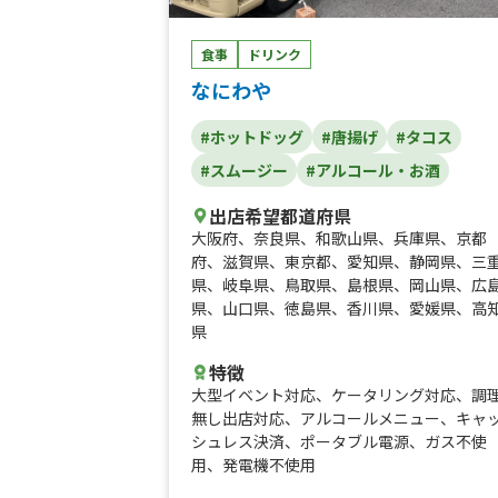
食事
ドリンク
なにわや
#ホットドッグ
#唐揚げ
#タコス
#スムージー
#アルコール・お酒
出店希望都道府県
大阪府
、
奈良県
、
和歌山県
、
兵庫県
、
京都
府
、
滋賀県
、
東京都
、
愛知県
、
静岡県
、
三
県
、
岐阜県
、
鳥取県
、
島根県
、
岡山県
、
広
県
、
山口県
、
徳島県
、
香川県
、
愛媛県
、
高
県
特徴
大型イベント対応
、
ケータリング対応
、
調
無し出店対応
、
アルコールメニュー
、
キャ
シュレス決済
、
ポータブル電源
、
ガス不使
用
、
発電機不使用