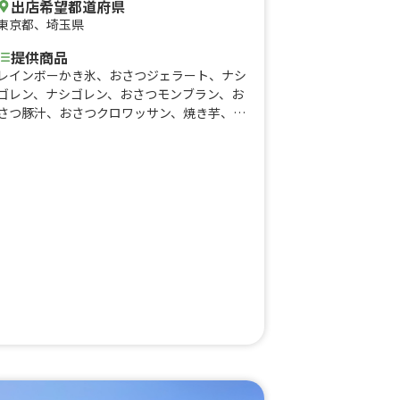
出店希望都道府県
東京都
、
埼玉県
提供商品
レインボーかき氷、おさつジェラート、ナシ
ゴレン、ナシゴレン、おさつモンブラン、お
さつ豚汁、おさつクロワッサン、焼き芋、缶
ビール、ホットいちごミルク、ホットコーヒ
ー、ホットチョコレート、クラムチャウダ
ー、いちごミルク、果実入りサワー、焼きう
どん、オーガニックマラサドーサ、生フラン
ク、アイスドッグ、ダブルドッグ、ホットワ
イン、ジェラート、フレンチホットドッグ、
カリーブルスト、ロングポテト、ソフトクリ
ーム、ホットドッグ、スムージー