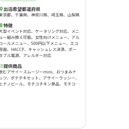
出店希望都道府県
東京都
、
千葉県
、
神奈川県
、
埼玉県
、
山梨県
特徴
大型イベント対応
、
ケータリング対応
、
メニ
ュー組み換え可能
、
女性向けメニュー
、
アル
コールメニュー
、
500円以下メニュー
、
エコ
容器
、
HACCP
、
キャッシュレス決済
、
ポー
タブル電源
、
アレルギー対応
提供商品
飲むアサイースムージーmini、おつまみナ
ッツ、ポテチキセット、アサイーラッシー、
ヒナノビール、モチコチキン単品、モチコチ
キンランチBOX、RISE BOX(180g)、枝豆、
マカロニサラダ(カレー風味)、自家製レモネ
ード、生ビール（サッポロ黒ラベル）、ハイ
ボール、レモンサワー、ウーロンハイ、ノン
アルレモンサワー、ウーロン茶、ジンジャエ
ール、コカコーラ、ラムネ、アサイージュー
ス、カフェラテ・ソイラテ、アイスコーヒ