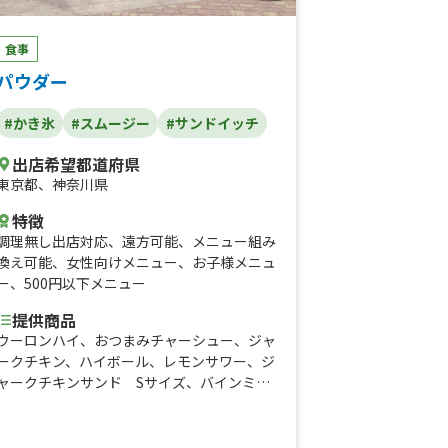
食事
パウダー
#かき氷
#スムージー
#サンドイッチ
出店希望都道府県
東京都
、
神奈川県
特徴
調理無し出店対応
、
遠方可能
、
メニュー組み
換え可能
、
女性向けメニュー
、
お子様メニュ
ー
、
500円以下メニュー
提供商品
ウーロンハイ、おつまみチャーシュー、ジャ
ークチキン、ハイボール、レモンサワー、ジ
ャークチキンサンド Sサイズ、バインミ
ー Sサイズ、ジャークチキン丼、バイン
丼、バインミー各種、ジャークチキンサン
ド、肉2倍盛り、パクチー大盛り、かき氷