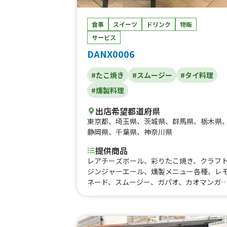
食事
スイーツ
ドリンク
物販
サービス
DANX0006
#たこ焼き
#スムージー
#タイ料理
#燻製料理
出店希望都道府県
東京都
、
埼玉県
、
茨城県
、
群馬県
、
栃木県
静岡県
、
千葉県
、
神奈川県
提供商品
レアチーズボール、彩りたこ焼き、クラフ
ジンジャーエール、燻製メニュー各種、レ
ネード、スムージー、ガパオ、カオマンガ
イ、マッサマンチキンカレー、トムヤムか
あげ、生姜焼き定食（各種）、フレーバー
テト、牛串、タコの柔らか煮込みごはん、
コライス、BBQポークライス、BBQチキ