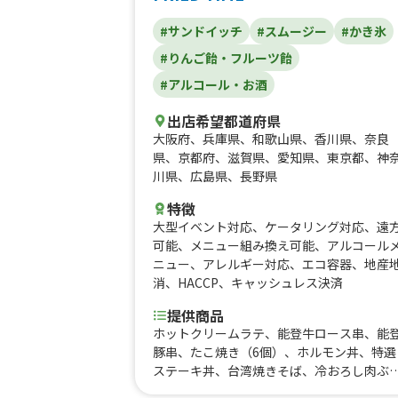
ットグ、チーズボール、三田牛メンチカツ
#サンドイッチ
#スムージー
#かき氷
三田牛コロッケ、フランクフルト、牛串（
タン、牛ハラミ、牛カルビ）三田牛（メン
#りんご飴・フルーツ飴
カツ、コロッケ）チーズハットグ、チーズ
#アルコール・お酒
ール、フランクフルト、フライドポテト、
ージーパイ、アルコール、牛串（牛タン、
出店希望都道府県
ハラミ、牛カルビ）三田牛（メンチカツ、
大阪府
、
兵庫県
、
和歌山県
、
香川県
、
奈良
ロッケ）チーズハットグ、チーズボール、
県
、
京都府
、
滋賀県
、
愛知県
、
東京都
、
神
ランクフルト、ポテト、ドリンク（アルコ
川県
、
広島県
、
長野県
ル）、三田牛メンチカツ、三田牛コロッケ
ット、①トルティーヤ（タコス、ジャーク
特徴
キン、プルコギ、ドック）②ドリンク（ア
大型イベント対応
、
ケータリング対応
、
遠
コール、ソフトドリンク等）、ボリューム
可能
、
メニュー組み換え可能
、
アルコール
当
ニュー
、
アレルギー対応
、
エコ容器
、
地産
消
、
HACCP
、
キャッシュレス決済
提供商品
ホットクリームラテ、能登牛ロース串、能
豚串、たこ焼き（6個）、ホルモン丼、特選
ステーキ丼、台湾焼きそば、冷おろし肉ぶ
かけ、冷おろしぶっかけうどん、フラッペ