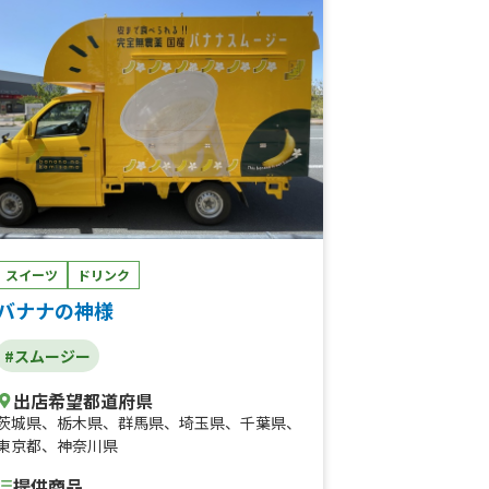
スイーツ
ドリンク
バナナの神様
#スムージー
出店希望都道府県
茨城県
、
栃木県
、
群馬県
、
埼玉県
、
千葉県
、
東京都
、
神奈川県
提供商品