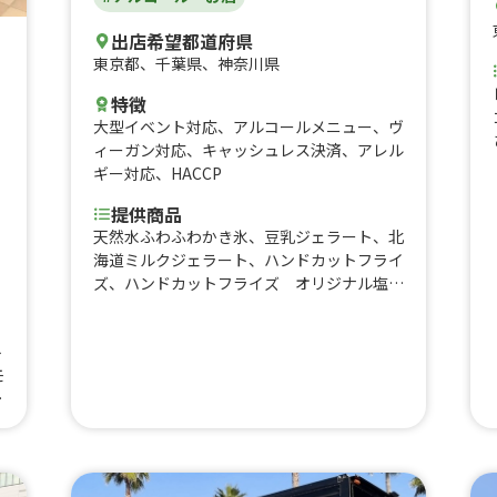
出店希望都道府県
東京都
、
千葉県
、
神奈川県
特徴
大型イベント対応
、
アルコールメニュー
、
ヴ
ィーガン対応
、
キャッシュレス決済
、
アレル
ギー対応
、
HACCP
提供商品
天然水ふわふわかき氷、豆乳ジェラート、北
海道ミルクジェラート、ハンドカットフライ
、
ズ、ハンドカットフライズ オリジナル塩、
ハンドカットフライズ ゴルゴンゾーラチー
ズ、Veganスムージー、ハンドカットフライ
ト
ズ フムス&チリソースforVegan、スパイ
モ
スカレーライス、タコライス、ハンドカット
フライズ ガーリックマヨネーズ、ハンドカ
ら
ットフライズ スパイスカレー、ハンドカッ
ポ
トフライズ ミートソース、ハンドカットフ
タ
ライズ カシューナッツマヨネーズfor Vega
n、クラフトビール