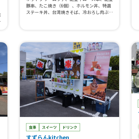
豚串、たこ焼き（6個）、ホルモン丼、特選
ステーキ丼、台湾焼きそば、冷おろし肉ぶっ
豚
かけ、冷おろしぶっかけうどん、フラッペ各
、
種、フィッシュ&チップス、カツサンド、角
煮丼、上海焼きそば、出汁うどん、牛すじカ
、
レー、クレープ各種、りんご飴、果実のしず
ロ
く飴、生ビール、ミルク練乳かき氷、唐揚
ー
げ、ロングポテト、厚焼きたまごサンド、厚
セ
焼きチーズたまごサンド、厚焼き明太たまご
ふ
サンド、すき焼きたまごサンド
氷
酎
メ
ー
ク
か
ジ
食事
スイーツ
ドリンク
ー
すずらんkitchen
ハ