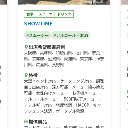
食事
スイーツ
ドリンク
SHOWTIME
#スムージー
#アルコール・お酒
出店希望都道府県
大阪府
、
兵庫県
、
和歌山県
、
香川県
、
奈良
県
、
京都府
、
滋賀県
、
愛知県
、
東京都
、
神奈
川県
、
広島県
、
長野県
重
島
特徴
知
大型イベント対応
、
ケータリング対応
、
調理
無し出店対応
、
遠方可能
、
メニュー組み換え
可能
、
女性向けメニュー
、
お子様メニュー
、
アルコールメニュー
、
500円以下メニュー
、
理
アレルギー対応
、
地産地消
、
HACCP
、
キャ
ッ
ッシュレス決済
、
ポータブル電源
提供商品
ホットクリームラテ、能登牛ロース串、能登