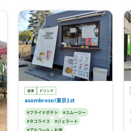
ペ、きゅうりの一本漬け、生ビール、かき
カ
氷、新感覚ワッフルバー、トロピカルスムー
ず
ジー、ストロベリースムージー
厚
ご
食事
ドリンク
asombroso!東京1st
#フライドポテト
#スムージー
#タコライス
#ジェラート
#アルコール・お酒