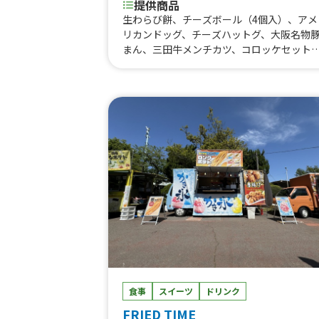
提供商品
生わらび餅、チーズボール（4個入）、アメ
リカンドッグ、チーズハットグ、大阪名物
まん、三田牛メンチカツ、コロッケセット
フワフワかき氷6種類、チーズボール（5個
入）、フリフリポテト、三田牛メンチカツ
コロッケ弁当、たい焼き、牛タン串、チュ
ス、生ビール、角ハイボール、酎ハイ、ノ
アルコール、三田牛メンチカツ、コロッケ
ット、その他サイドメニュー、牛丼、ふわ
わ果実かき氷、ハワイアンバーガー、かき
（ふわふわ氷）、生ビール、ハイボール、
ハイ、ソフトドリンク、かき氷、三田牛（
ンチカツ、コロッケ）チーズハットグ、チ
ズボール、フランクフルト、フライドポテ
ト、ダージーパイ、かき氷、かしみん焼き
（泉州岸和田名物）ダージーパイ、フラン
フルト、ソフトドリンク、ダージーパイ、
き氷、チーズボール、チーズドック、ダー
ーパイ、三田牛メンチカツ、三田牛コロッ
食事
スイーツ
ドリンク
ケ、フランクフルト、チーズハットグ、チ
FRIED TIME
ズボール、ポテトチーズハットグ、チーズ