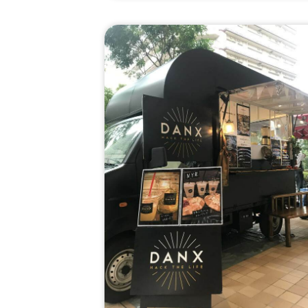
種、フィッシュ&チップス、カツサンド、角
煮丼、上海焼きそば、出汁うどん、牛すじ
レー、クレープ各種、りんご飴、果実のし
く飴、生ビール、ミルク練乳かき氷、唐揚
げ、ロングポテト、厚焼きたまごサンド、
焼きチーズたまごサンド、厚焼き明太たま
サンド、すき焼きたまごサンド