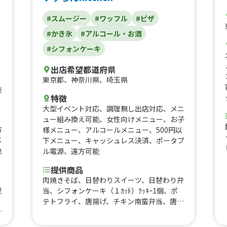
、
#スムージー
#ワッフル
#ピザ
牛
チ
#かき氷
#アルコール・お酒
ボ
#シフォンケーキ
ダ
牛
出店希望都道府県
コ
東京都
、
神奈川県
、
埼玉県
フ
奈
ー
特徴
セ
大型イベント対応
、
調理無し出店対応
、
メニ
チ
ュー組み換え可能
、
女性向けメニュー
、
お子
ル
方
様メニュー
、
アルコールメニュー
、
500円以
弁
メ
下メニュー
、
キャッシュレス決済
、
ポータブ
地
ル電源
、
遠方可能
提供商品
肉焼きそば、日替わりスイーツ、日替わり弁
登
当、シフォンケーキ（１ｶｯﾄ）ｸｯｷｰ1個、ポ
テトフライ、唐揚げ、チキン南蛮弁当、唐揚
っ
げ弁当、ホットドッグ、焼きそばパン、フル
各
ーツサワー、抹茶フラッペ、コーヒーフラッ