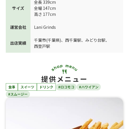
全長 339cm
サイズ
全幅 147cm
高さ 177cm
運営会社
Lani Grinds
千葉市(千葉県)
、
西千葉駅
、
みどり台駅
、
出店実績
西登戸駅
提供メニュー
食事
スイーツ
ドリンク
#ロコモコ
#ハワイアン
#スムージー