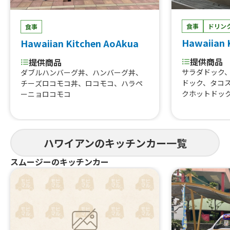
食事
ドリン
食事
Hawaiian K
Hawaiian Kitchen AoAkua
提供商品
提供商品
サラダドック
ダブルハンバーグ丼、ハンバーグ丼、
ドック、タコ
チーズロコモコ丼、ロコモコ、ハラペ
クホットドッ
ーニョロコモコ
アン コナビ
きソース、ロ
ス、ガーリック
品Hawaiian 
ハワイアンのキッチンカー一覧
QチキンBOX
チョス、単品
スムージーのキッチンカー
シュリンプ、
X