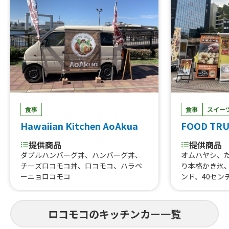
食事
食事
スイー
Hawaiian Kitchen AoAkua
FOOD TR
提供商品
提供商品
ダブルハンバーグ丼、ハンバーグ丼、
オムハヤシ、
チーズロコモコ丼、ロコモコ、ハラペ
り本格かき氷
ーニョロコモコ
ンド、40セン
イドポテト、
ト、手作り味
汁、だし巻き
ロコモコのキッチンカー一覧
ール、ラムネ