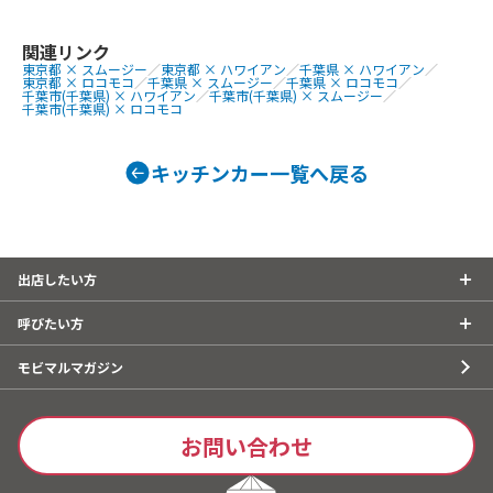
氷、ロコモコ
アイスフロー
ば、フルーツ
関連リンク
東京都 × スムージー
／
東京都 × ハワイアン
／
千葉県 × ハワイアン
／
東京都 × ロコモコ
／
千葉県 × スムージー
／
千葉県 × ロコモコ
／
千葉市(千葉県) × ハワイアン
／
千葉市(千葉県) × スムージー
／
千葉市(千葉県) × ロコモコ
キッチンカー一覧へ戻る
出店したい方
呼びたい方
モビマルマガジン
お問い合わせ