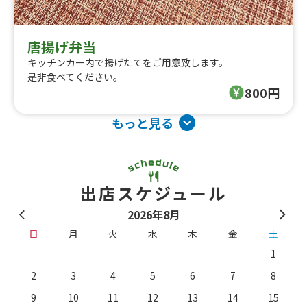
唐揚げ弁当
キッチンカー内で揚げたてをご用意致します。
是非食べてください。
800円
もっと見る
出店スケジュール
2026年8月
日
月
火
水
木
金
土
1
2
3
4
5
6
7
8
9
10
11
12
13
14
15