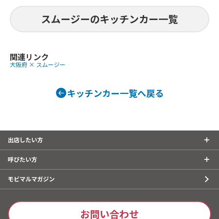
アサイーベリーミックススムージー、
ザクロソーダ
スムージーのキッチンカー一覧
関連リンク
大阪府 × スムージー
キッチンカー一覧へ戻る
食事
スイー
Lani Grind
提供商品
出店したい方
ロングポテト
呼びたい方
トドッグ、唐
夏限ドリンク
モビマルマガジン
ンタコライス
お問い合わせ