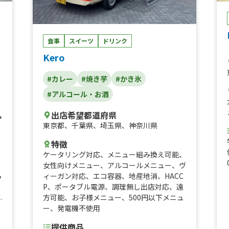
ルティーヤタコライス、チーズタコライス、
タコライス
食事
スイーツ
ドリンク
Kero
#カレー
#焼き芋
#かき氷
#アルコール・お酒
出店希望都道府県
み
東京都
、
千葉県
、
埼玉県
、
神奈川県
特徴
ケータリング対応
、
メニュー組み換え可能
、
女性向けメニュー
、
アルコールメニュー
、
ヴ
ィーガン対応
、
エコ容器
、
地産地消
、
HACC
ク
P
、
ポータブル電源
、
調理無し出店対応
、
遠
、
方可能
、
お子様メニュー
、
500円以下メニュ
ー
ー
、
発電機不使用
提供商品