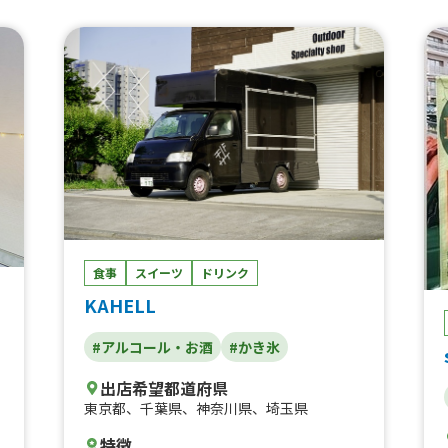
当、うま辛2個入弁当、うま辛3個入弁当、
うま辛4個入弁当、テリマヨ2個入弁当、テ
リマヨ3個入弁当、テリマヨ4個入弁当、タ
パ
ルタル2個入弁当、タルタル南蛮3個入弁
当、タルタル南蛮4個入弁当、ミックス 2個
入弁当(塩、醤油各1個) 、ミックス 4個入弁
ー
当(塩、醤油各2個) 、学割ミックス弁当、学
生限定ご飯大盛無料 メガ盛50円引、学生
き
限定お弁当全品50円引き、ポテからセッ
カ
ト、ポテトフライ、ポテトフライ大盛り、チ
ー
ーズボール4個入、パイナップルナタデココ
ー
フレッシュジュース、キウイフルーツナタデ
き
ココフレッシュジュース、パッションフルー
食事
スイーツ
ドリンク
ツナタデココフレッシュジュース、ストロベ
、
リーナタデココフレッシュジュース、レモン
KAHELL
ナタデココフレッシュジュース、ピンクグレ
ー
ープフルーツナタデココフレッシュジュー
ロ
#アルコール・お酒
#かき氷
ス、パイン&パッション&マンゴーナタデコ
コフレッシュジュース、パイナップル&パッ
出店希望都道府県
ト
ションナタデココフレッシュジュース、かき
東京都
、
千葉県
、
神奈川県
、
埼玉県
氷いちご、かき氷メロン、かき氷ブルーハワ
ク
イ、かき氷抹茶、かき氷マンゴー、かき氷エ
特徴