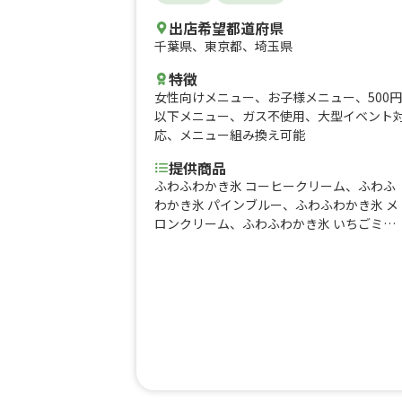
出店希望都道府県
千葉県
、
東京都
、
埼玉県
特徴
女性向けメニュー
、
お子様メニュー
、
500円
以下メニュー
、
ガス不使用
、
大型イベント
応
、
メニュー組み換え可能
提供商品
ふわふわかき氷 コーヒークリーム、ふわふ
わかき氷 パインブルー、ふわふわかき氷 メ
ロンクリーム、ふわふわかき氷 いちごミル
ク、酒盗とチーズのクラッカー乗せ、いぶ
がっこクリームチーズとクラッカー、板わ
さ、フローズンパイナップルR、輪切りレモ
ンのレモンスカッシュR、ハイボール、知多
ハイボール10oz、輪切りレモンのレモンス
カッシュ、雪いちご5、タピオカミルクティ
ー5、アサイーとミックスベリーのスムージ
ー、小松菜とゴールデンキウイのスムージ
ー、アサイーボウル オリジナル 、グリーク