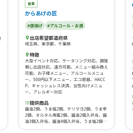
食事
からあげの匠
#唐揚げ
#アルコール・お酒
出店希望都道府県
対
埼玉県
、
東京都
、
千葉県
特徴
大型イベント対応
、
ケータリング対応
、
調理
無し出店対応
、
遠方可能
、
メニュー組み換え
可能
、
お子様メニュー
、
アルコールメニュ
ー
、
500円以下メニュー
、
エコ容器
、
HACC
り
P
、
キャッシュレス決済
、
女性向けメニュ
ー
、
アレルギー対応
提供商品
醤油2個、うま塩2個、テリマヨ2個、うま辛
2個、タルタル南蛮2個、醤油2個入弁当、醤
油3個入弁当、醤油4個入弁当、うま塩2個入
弁当、うま塩3個入弁当、うま塩4個入弁