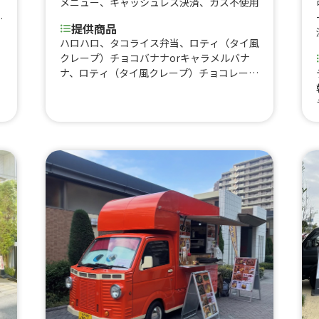
メニュー
、
キャッシュレス決済
、
ガス不使用
ホ
提供商品
、
ハロハロ、タコライス弁当、ロティ（タイ風
クレープ）チョコバナナorキャラメルバナ
湾
ナ、ロティ（タイ風クレープ）チョコレート
＆
orキャラメル、ロティ（タイ風クレープ）
ス
プレーン、韓国ドーナツ、マラサダドーナ
ツ、コナコーヒー オールドファッション、
ワッフル ホイップ、ワッフル キャラメ
ル、ワッフル チョコレート、タピオカキャ
ラメル、タピオカチョコ、生フルーツジュー
ス、ジンジャエール、いちごレアチーズドリ
ンク、スパムおにぎり、飲むチーズケーキ、
ホットコーヒー、アイスコーヒー、アイスチ
ョコレート、ホットチョコレート、ホットワ
イン、コーンスープ、オリオンビール、ドリ
ロコス、レモネード、レモンスカッシュ、タ
ピオカミルクティー、レモンサワー、ハイボ
ール、フランクフルト、かき氷、タコス、サ
ルサタコライス、温玉タコライス、サワーク
リームタコライス、アボカドタコライス、ト