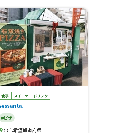
りめし、わたあめ、ガパオライス、ヤンニョ
ムチキン、カリッ！トロ！大玉揚げたこ焼
き、小豆島産オーリーブハーブソルトのフラ
イドポテト、フレッシュジュース、カオマン
ガイ、ルーローハン、大盛かき氷、カロリー
off グラスフェッドバターチキン、タピオカ
ドリンク、バナナジュース、日替り、粗挽き
フランクフルト
食事
スイーツ
ドリンク
sessanta.
#ピザ
出店希望都道府県