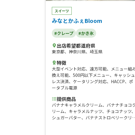
スイーツ
みなとかふぇBloom
#クレープ
#かき氷
出店希望都道府県
東京都
、
神奈川県
、
埼玉県
特徴
大型イベント対応
、
遠方可能
、
メニュー組
換え可能
、
500円以下メニュー
、
キャッシュ
レス決済
、
ケータリング対応
、
HACCP
、
ポ
ータブル電源
提供商品
バナナキャラメルクリーム、バナナチョコ
リーム、キャラメルナッツ、チョコナッツ
シュガーバター、バナナストロベリークリ
ム(買取)、ストロベリークリーム(買取)、バ
ナナキャラメルクリーム(買取)、バナナチョ