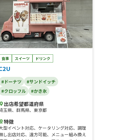
食事
スイーツ
ドリンク
C2U
#ドーナツ
#サンドイッチ
#クロッフル
#かき氷
出店希望都道府県
埼玉県
、
群馬県
、
東京都
特徴
大型イベント対応
、
ケータリング対応
、
調理
無し出店対応
、
遠方可能
、
メニュー組み換え