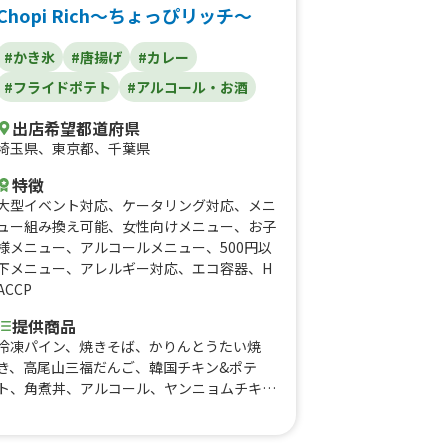
Chopi Rich〜ちょっぴリッチ〜
#かき氷
#唐揚げ
#カレー
#フライドポテト
#アルコール・お酒
出店希望都道府県
埼玉県
、
東京都
、
千葉県
特徴
大型イベント対応
、
ケータリング対応
、
メニ
ュー組み換え可能
、
女性向けメニュー
、
お子
様メニュー
、
アルコールメニュー
、
500円以
下メニュー
、
アレルギー対応
、
エコ容器
、
H
ACCP
提供商品
冷凍パイン、焼きそば、かりんとうたい焼
き、高尾山三福だんご、韓国チキン&ポテ
ト、角煮丼、アルコール、ヤンニョムチキ
ン、コチュマヨチキン、ハニーマスタードチ
キン、ドリンク、スムージー、チュロス、と