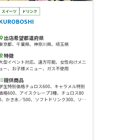
スイーツ
ドリンク
KUROBOSHI
出店希望都道府県
東京都
、
千葉県
、
神奈川県
、
埼玉県
特徴
大型イベント対応
、
遠方可能
、
女性向けメニ
ュー
、
お子様メニュー
、
ガス不使用
提供商品
学生特別価格チュロス600、キャラメル特別
価格600、アイスクレープ3種、チュロス80
0、かき氷／500、ソフトドリンク300、ソフ
トドリンク、特別価格キャラメルシュガー5
00、かき氷、アイスクレープブリュレ、チ
ュロス（トッピング付き）