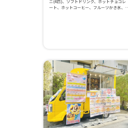
ニ(4匹)、ソフトドリンク、ホットチョコレ
ート、ホットコーヒー、フルーツかき氷、
ットドッグ、ハイボール、ふりふりポテト
からあげ、レモンサワー、ビール、Bigフラ
ンク、たこやき＆やきそばセット、本場台
産タピオカドリンク、シンガポールチキン
ポークランチBOX、クレープ、かき氷、牛
テーキ串、やきそば、本場大阪のたこやき