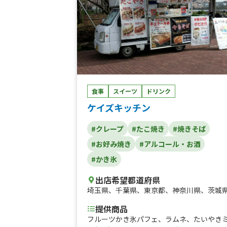
食事
スイーツ
ドリンク
ケイズキッチン
#クレープ
#たこ焼き
#焼きそば
#お好み焼き
#アルコール・お酒
#かき氷
出店希望都道府県
埼玉県
、
千葉県
、
東京都
、
神奈川県
、
茨城
提供商品
フルーツかき氷パフェ、ラムネ、たいやき