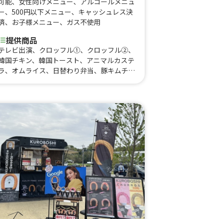
可能
、
女性向けメニュー
、
アルコールメニュ
ー
、
500円以下メニュー
、
キャッシュレス決
済
、
お子様メニュー
、
ガス不使用
提供商品
テレビ出演、クロッフル①、クロッフル②、
韓国チキン、韓国トースト、アニマルカステ
ラ、オムライス、日替わり弁当、豚キムチ
丼、ドリンク、かき氷、コーヒー カフェオ
レ