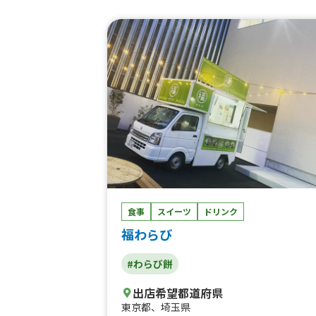
ヨーグルト(ギリシャヨーグルト)、ピタヤボ
ウル 、ロコモコ丼1000、季節のお野菜のス
ープカレーio、牛すじカレー、フローズン
イナップル5、雪いちごR、芋けんぴのバニ
ラアイス添え、ゆずシャーベットR、高知ミ
レービスケットのせクロッフル、ゆずシャ
ベット、グリークヨーグルト7、アサイーボ
ウル7、グリークヨーグルトgo、たっぷり
のこの和風パスタ、黒胡椒香るベーコンの
ルボナーラ、大葉と柚子胡椒のペペロンチ
ノ、パスタ各種、ナポリタン、ペペロンチ
ノ、ミニチュロス、アメリカンドッグ、焼
たてミニクロワッサン3個入り、ホットドッ
ク、季節のフルーツグリークヨーグルトio
食事
スイーツ
ドリンク
季節のフルーツアサイーボウル1000、ホッ
トコーヒー、オニオンコンソメスープ、コ
福わらび
ンクリームスープ、あったかおしるこ、ク
ッフルアイスクリーム(Xmas)、タッカンマ
#わらび餅
リ、アサイーボウル季節のフルーツ、ホッ
ドリンク、ホットコーヒー ドルチェグスト
出店希望都道府県
使用、カップ唐揚げ、スウィートポテト、
東京都
、
埼玉県