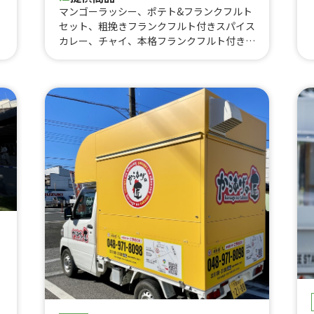
マンゴーラッシー、ポテト&フランクフルト
セット、粗挽きフランクフルト付きスパイス
カレー、チャイ、本格フランクフルト付きス
チ
パイスカレー&ドリンクセット、おしるこ、
ク
アメリカンドック、広島牡蠣カレー&ドリン
クセット、かき氷（シロップかけ放題）、焼
き芋、角ハイボール、皮付きポテトフライ、
りんご飴（国産）カット、外国瓶ビール、ヴ
ァンショー（ホットワイン）、タンドリーチ
キン、ロコモコ丼、ホットドッグ（粗挽きフ
ランク）、粗挽きフランクフルト、絶品タコ
ス、ホットチョコレート、レモネード（ホッ
トorアイス）、甘熟イチゴ削りかき氷、挽
きたてコーヒー、生グレープジュース🍊、石
焼き芋、季節のスパイスカレー