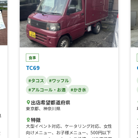
食事
TC69
#タコス
#ワッフル
#アルコール・お酒
#かき氷
出店希望都道府県
東京都
、
神奈川県
県
特徴
大型イベント対応
、
ケータリング対応
、
女性
向けメニュー
、
お子様メニュー
、
500円以下
ミ