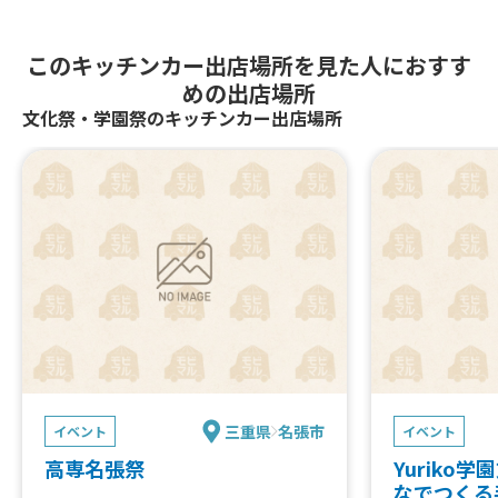
氷生レモンサワー、コーヒー、グアバ
ジュース、レモネード、ホットチキン
このキッチンカー出店場所を見た人におすす
スティック、コロナ、フルーツティー、
めの出店場所
マンゴージュース、パッションフルー
ツジュース、ラムネ、からあげ、ふり
文化祭・学園祭のキッチンカー出店場所
ふりポテト、かき氷、わたあめ、生チ
ョリソー、ケサディーヤチーズトルテ
ィーヤ
三重県
名張市
イベント
イベント
高専名張祭
Yuriko学
なでつくる