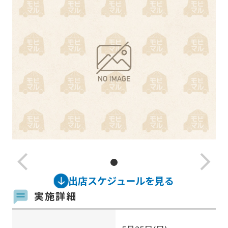
arrow_back_ios_new
arrow_forward_ios
出店スケジュールを見る
実施詳細