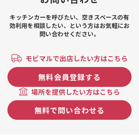
ンク串、フローズンパッションフルー
ツドリンク、フローズンマンゴードリ
ンク、フローズンレモネードドリンク、
キッチンカーを呼びたい、空きスペースの有
フローズングアバジュース、フランク
効利用を相談したい、という方はお気軽にお
フルト、パンコンポヨ、チョリパン、
問い合わせください。
エストファード、ピルセンビール、レ
モンサワー、ハイボール、ユカフライ
（キャッサバ芋のフライ）、アサイー
フローズン、チチャモラーダ（紫トウ
モビマルで出店したい方はこちら
モロコシジュース）、アンティクーチ
ョ（牛ハツ串焼き）、玉こんにゃく、
生ビール、ストロベリーショコラ、ホ
無料会員登録する
ットチョコスペシャル、ホットレモネ
ード、ホットコーヒー、ホットチョコ
場所を提供したい方はこちら
レート、ロイヤルミルクティー、抹茶
ラテ、カラフルカップ綿あめ、ノンア
ルコールビール、ホットサングリアノ
無料で問い合わせる
ンアルコール、ホットサングリア、ワ
イン、ハムチーズトルティーヤ、インカ
コーラ、アサイージュース、たこ焼き
棒、明太チーズトルティーヤ、ホット
ドリンク、ホットスープ、大人のかき