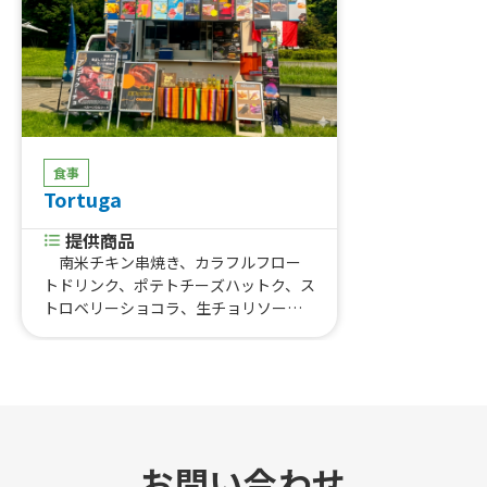
食事
Tortuga
提供商品
南米チキン串焼き、カラフルフロー
トドリンク、ポテトチーズハットク、ス
トロベリーショコラ、生チョリソー入
具沢山ミネストローネ、チョリパパ、
マテ茶、果実ゴロゴロかき氷、セココ
ンフレホームレス、カラプルクラ（乾
燥じゃがいもと豚肉の煮込み）、ポヨ
アラブラサ（ローストチキン香草焼
き）、ソフトドリンク、冷やしきゅう
り、カラフルチュロス、パリパリフラ
お問い合わせ