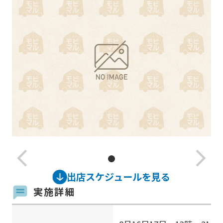
arrow_back_ios_new
arrow_forward_ios
出店スケジュールを見る
実施詳細