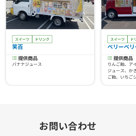
スイーツ
ドリンク
スイーツ
ド
笑百
ベリーベリ
提供商品
提供商品
バナナジュース
りんご飴、ア
ジュース、かき
ご飴、いちご
カット、ぶど
お問い合わせ