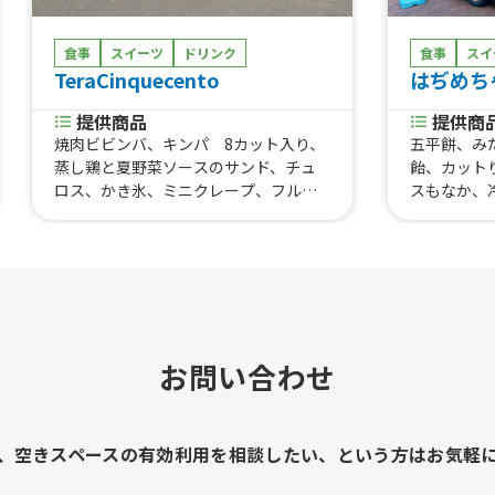
食事
スイーツ
ドリンク
食事
スイ
TeraCinquecento
はぢめち
提供商品
提供商
焼肉ビビンバ、キンパ 8カット入り、
五平餅、み
蒸し鶏と夏野菜ソースのサンド、チュ
飴、カット
ロス、かき氷、ミニクレープ、フルー
スもなか、
ツサンド、梅ジュース、完熟梅のかき
りイチゴ、
氷、マラサダドーナツ、バラタルト、
び餅、いち
ポップコーン、ケバブサンド、苺とチョ
テ、おはぎ
コのフレンチトースト、チョコバナ
ナ、アサイーボール、クロッフル、グ
リークヨーグルト、肉巻きおにぎり、
アサイボール、塩ダレ豚丼、豚串 、
お問い合わせ
ポッサム、焼きそば、韓国チヂミ、居
酒屋 メニュー、居酒屋メニュー、チ
ュモッパ 2個、濃厚プリン、ワッフ
ル、マスカット飴、カットりんご飴、
、空きスペースの有効利用を相談したい、という方はお気軽
ホットク 1個、美酢（ミチョ）、ビー
ル、レモネード、ドリンク、チョコバナ