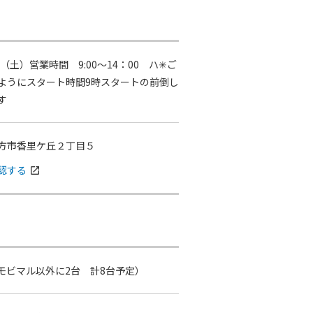
日（土）営業時間 9:00～14：00 ハ✳︎ご
ようにスタート時間9時スタートの前倒し
す
方市香里ケ丘２丁目５
認する
open_in_new
（モビマル以外に2台 計8台予定）