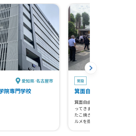
愛知県
名古屋市
大阪
常設
学院専門学校
箕面自由学園
箕面自由学園に待望のキッチン
ってきます！お手頃な価格の焼
たこ焼きなど、短時間で買える
ルメを提供予定です！午後の授
て、お腹いっぱいチャージして
い！