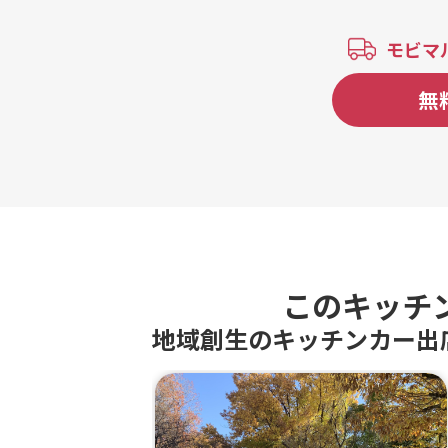
イ、クラフトビール、フランクフル
ト、お花見期間限定！さくらチュロ
モビマ
ス、期間限定ストロベリーチョコチュ
ロス、厳選素材の特製カオマンガイ(ご
無
ま醤油・スイートチリソース・ナンプ
ラー香る本格生姜ソース）、新感覚デ
ザートドリンク！飲む宝石ジュエルソ
ーダ、ポテからセット、宮崎発！特大
手羽先餃子、FFセット、炙り焼きチキ
ンとザクザク唐揚げのWチキンコンボ、
米油で揚げたふわふわあげパン、揚げ
パンクリーム、香ばし炙りチキン、炙
りチーズのから揚げドッグ、揚げパン
チョコソース、七夕期間限定！ミルキ
このキッチ
ーウェイかき氷、七夕セット、3種のじ
地域創生のキッチンカー出
ゃがバター、厳選素材の特製カオマン
ガイ(企業様ランチ価格）、カオマンガ
イandトムヤムクンセット、トムヤムク
ン、特製！旨辛ヤンニョムチキン丼、
紫陽花かき氷、ソースで食す！！選べ
る6種のからあげ丼、選べる3種のソー