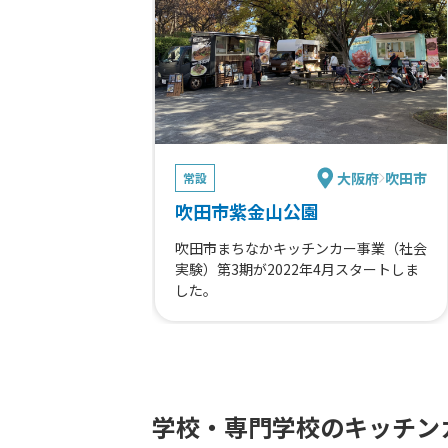
ス！ふわとろ卵の唐揚げ丼（にんにく
胡麻醤油、ゆず塩、おろしぽん酢）、
ビール、チュロスサンデー、枝豆、レ
モンスカッシュフロート、カラフルか
き氷レギュラーサイズ、デカ盛りかき
氷、いちごのミニパフェ、ワッフル＆
クリーム、数量限定品！魅惑のジャー
スイーツ、ワッフルセット(アイスコー
大阪府
吹田市
ヒーアイスティ）、果皮入りオリジナ
常設
ルアイスレモンティー、いちごの満足
吹田市紫金山公園
かき氷、学割！！Well cafe Bセット、
学割価格！Well cafe Aセット、ベリー
吹田市まちなかキッチンカー事業（社会
ソーダ、ハイボール、レモンサワー、
実験）第3期が2022年4月スタートしま
ホットコーヒー、ホットカフェオレ、
した。
キャラメルマキアート、ロイヤルミル
クティ
学校・専門学校のキッチン