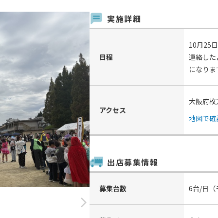
実施詳細
10月25
日程
連絡した
になりま
大阪府枚
アクセス
地図で確
出店募集情報
募集台数
6台/日
arrow_forward_ios