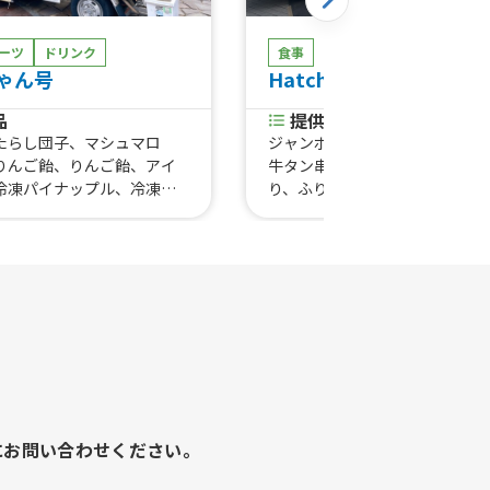
ーツ
ドリンク
食事
ゃん号
Hatch Kitchen
品
提供商品
たらし団子、マシュマロ
ジャンボやきとり、からあげ、
りんご飴、りんご飴、アイ
牛タン串、牛ハラミ串、冷やし
冷凍パイナップル、冷凍削
り、ふりふりポテト、フルーツ
くじ引き、ぶどう飴、わら
ベビーカステラ、フランクフル
ご飴、苺大福棒、氷抹茶ラ
きそば、ハラミと牛タンの二色
、ぜんざい、桜餅、ビール
こ焼き
にお問い合わせください。