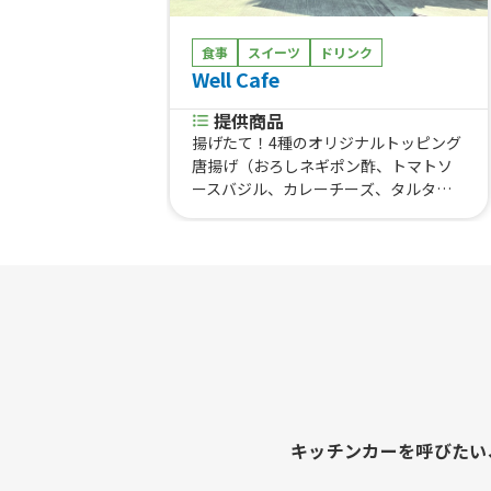
食事
スイーツ
ドリンク
Well Cafe
提供商品
揚げたて！4種のオリジナルトッピング
唐揚げ（おろしネギポン酢、トマトソ
ースバジル、カレーチーズ、タルタル
ソース）、トッピング唐揚げ3個入り、
揚げたてザクザク唐揚げ串、3種の旨辛
ヤンニョムチキン、ヤンニョムと唐揚
げのWチキン、米粉100%しずく型チュ
ロス、小麦粉、卵不使用！米粉100％チ
ュロス(30㎝ロングタイプ）、選べる３
種のデカ盛りフライドポテト、フライ
ドポテト（レギュラーサイズ）、シュ
リンプandフレンチフライ、チーズハッ
トグ、パラソルセット、アイスチョコ
バナナ、アイスのせ！フロート各種、
キッチンカーを呼びたい
レモンスカッシュ、アイスコーヒー、
パラソルソーダ、アサヒスーパードラ