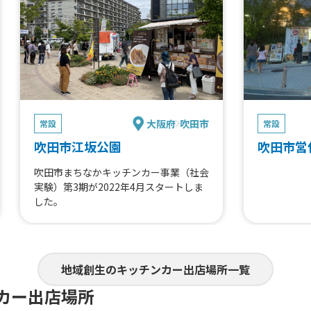
大阪府
吹田市
常設
常設
吹田市江坂公園
吹田市営
吹田市まちなかキッチンカー事業（社会
実験）第3期が2022年4月スタートしま
した。
地域創生のキッチンカー出店場所一覧
カー出店場所