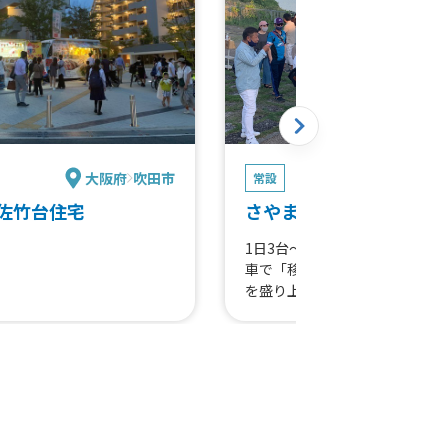
大阪府
吹田市
大阪府
大
常設
佐竹台住宅
さやま池マルシェ
1日3台～5台のキッチンカーと
車で「移動マルシェ」を形成し
を盛り上げます！