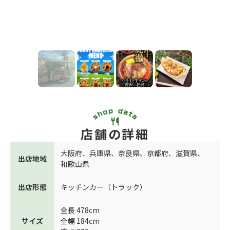
店舗の詳細
大阪府
、
兵庫県
、
奈良県
、
京都府
、
滋賀県
、
出店地域
和歌山県
出店形態
キッチンカー（トラック）
全長 478cm
サイズ
全幅 184cm