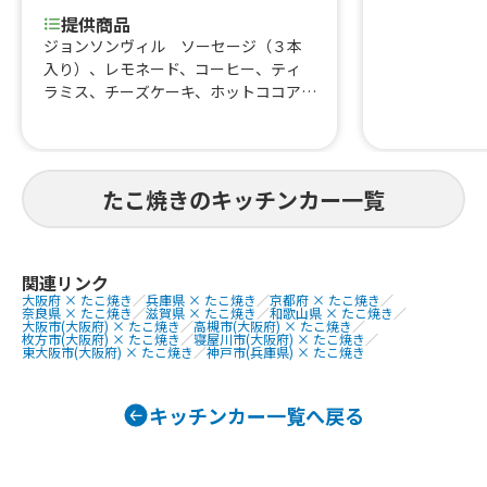
提供商品
ジョンソンヴィル ソーセージ（３本
入り）、レモネード、コーヒー、ティ
ラミス、チーズケーキ、ホットココア、
はらみ焼肉あいもり重、なにわ黒牛牛
すじ煮込み、河内鴨串焼き、はらみ
重、はらみステーキ串イベント、トロ
牛タン串、なにわ黒牛ステーキ丼、な
たこ焼きのキッチンカー一覧
にわ黒牛ステーキ串、大阪梅ポーク肉
巻きおにぎり、ハラミ重(ランチ)900、
熟成ハラミ串ランチ、塩タン串ランチ、
焼肉丼、大阪美人カステラ15個、大阪
関連リンク
美人カステラ25個、大阪美人カステラ4
大阪府 × たこ焼き
／
兵庫県 × たこ焼き
／
京都府 × たこ焼き
／
奈良県 × たこ焼き
／
滋賀県 × たこ焼き
／
和歌山県 × たこ焼き
／
0個、チュロス、りんご飴、大阪産梅ポ
大阪市(大阪府) × たこ焼き
／
高槻市(大阪府) × たこ焼き
／
枚方市(大阪府) × たこ焼き
／
寝屋川市(大阪府) × たこ焼き
／
ーク焼きそば、カステラいちごパフ
東大阪市(大阪府) × たこ焼き
／
神戸市(兵庫県) × たこ焼き
ェ、焼き鳥、いちご飴、ビール、冷や
しパイン、なにわ黒牛の極上焼きそ
ば、フランクフルト、カキ氷、仙台牛
キッチンカー一覧へ戻る
タン重、唐揚げ、焼き芋、ポテト、た
こ焼き